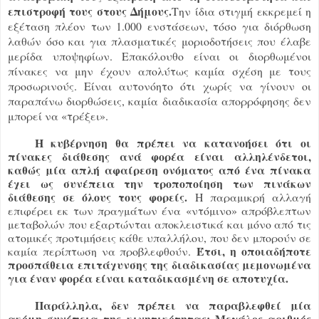
επιστροφή τους στους Δήμους.
Την ίδια στιγμή εκκρεμεί η
εξέταση πλέον των 1.000 ενστάσεων, τόσο για διόρθωση
λαθών όσο και για πλασματικές μοριοδοτήσεις που έλαβε
μερίδα υποψηφίων. Επακόλουθο είναι οι διορθωμένοι
πίνακες να μην έχουν απολύτως καμία σχέση με τους
προσωρινούς. Είναι αυτονόητο ότι χωρίς να γίνουν οι
παραπάνω διορθώσεις, καμία διαδικασία απορρόφησης δεν
μπορεί να «τρέξει».
Η κυβέρνηση θα πρέπει να κατανοήσει ότι οι
πίνακες διάθεσης ανά φορέα είναι αλληλένδετοι,
καθώς μία απλή αφαίρεση ονόματος από ένα πίνακα
έχει ως συνέπεια την τροποποίηση των πινάκων
διάθεσης σε όλους τους φορείς.
Η παραμικρή αλλαγή
επιφέρει εκ των πραγμάτων ένα «ντόμινο» απρόβλεπτων
μεταβολών που εξαρτώνται αποκλειστικά και μόνο από τις
ατομικές προτιμήσεις κάθε υπαλλήλου, που δεν μπορούν σε
Έτσι, η οποιαδήποτε
καμία περίπτωση να προβλεφθούν.
προσπάθεια επιτάχυνσης της διαδικασίας μεμονωμένα
για έναν φορέα είναι καταδικασμένη σε αποτυχία.
Παράλληλα, δεν πρέπει να παραβλεφθεί μία
ακόμη συνέπεια της κινητικότητας: Μεγάλος αριθμός