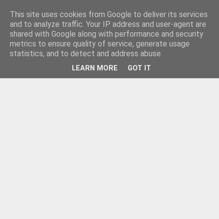
This site uses cookies from Google to deliver its services
and to analyze traffic. Your IP address and user-agent are
shared with Google along with performance and security
metrics to ensure quality of service, generate usage
statistics, and to detect and address abuse.
LEARN MORE
GOT IT