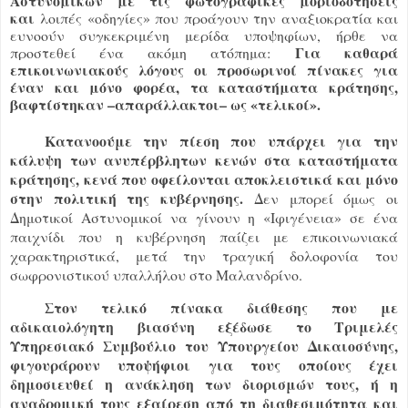
Αστυνομικών με τις φωτογραφικές μοριοδοτήσεις
και
λοιπές «οδηγίες» που προάγουν την αναξιοκρατία και
ευνοούν συγκεκριμένη μερίδα υποψηφίων, ήρθε να
Για καθαρά
προστεθεί ένα ακόμη ατόπημα:
επικοινωνιακούς λόγους οι προσωρινοί πίνακες για
έναν και μόνο φορέα, τα καταστήματα κράτησης,
βαφτίστηκαν –απαράλλακτοι– ως «τελικοί».
Κατανοούμε την πίεση που υπάρχει για την
κάλυψη των ανυπέρβλητων κενών στα καταστήματα
κράτησης, κενά που οφείλονται αποκλειστικά και μόνο
στην πολιτική της κυβέρνησης.
Δεν μπορεί όμως οι
Δημοτικοί Αστυνομικοί να γίνουν η «Ιφιγένεια» σε ένα
παιχνίδι που η κυβέρνηση παίζει με επικοινωνιακά
χαρακτηριστικά, μετά την τραγική δολοφονία του
σωφρονιστικού υπαλλήλου στο Μαλανδρίνο.
Στον τελικό πίνακα διάθεσης που με
αδικαιολόγητη βιασύνη εξέδωσε το Τριμελές
Υπηρεσιακό Συμβούλιο του Υπουργείου Δικαιοσύνης,
φιγουράρουν υποψήφιοι για τους οποίους έχει
δημοσιευθεί η ανάκληση των διορισμών τους, ή η
αναδρομική τους εξαίρεση από τη διαθεσιμότητα και