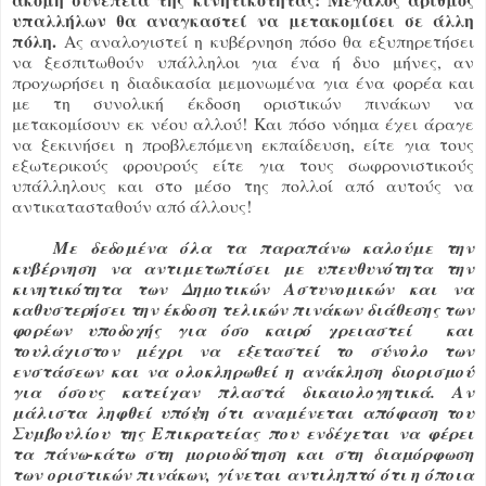
υπαλλήλων θα αναγκαστεί να μετακομίσει σε άλλη
πόλη.
Ας αναλογιστεί η κυβέρνηση πόσο θα εξυπηρετήσει
να ξεσπιτωθούν υπάλληλοι για ένα ή δυο μήνες, αν
προχωρήσει η διαδικασία μεμονωμένα για ένα φορέα και
με τη συνολική έκδοση οριστικών πινάκων να
μετακομίσουν εκ νέου αλλού! Και πόσο νόημα έχει άραγε
να ξεκινήσει η προβλεπόμενη εκπαίδευση, είτε για τους
εξωτερικούς φρουρούς είτε για τους σωφρονιστικούς
υπάλληλους και στο μέσο της πολλοί από αυτούς να
αντικατασταθούν από άλλους!
Με δεδομένα όλα τα παραπάνω καλούμε την
κυβέρνηση να αντιμετωπίσει με υπευθυνότητα την
κινητικότητα των Δημοτικών Αστυνομικών και να
καθυστερήσει την έκδοση τελικών πινάκων διάθεσης των
φορέων υποδοχής για όσο καιρό
χρειαστεί και
τουλάχιστον μέχρι να εξεταστεί το σύνολο των
ενστάσεων και να ολοκληρωθεί η ανάκληση διορισμού
για όσους κατείχαν πλαστά δικαιολογητικά. Αν
μάλιστα ληφθεί υπόψη ότι αναμένεται απόφαση του
Συμβουλίου της Επικρατείας που ενδέχεται να φέρει
τα πάνω-κάτω στη μοριοδότηση και στη διαμόρφωση
των οριστικών πινάκων, γίνεται αντιληπτό ότι η όποια