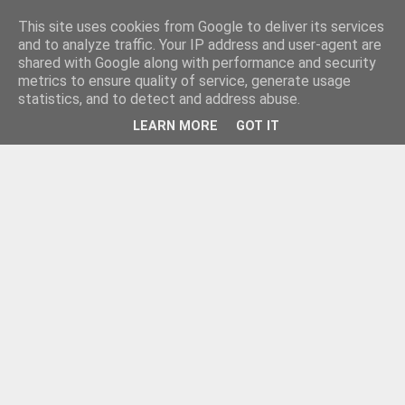
This site uses cookies from Google to deliver its services
and to analyze traffic. Your IP address and user-agent are
shared with Google along with performance and security
metrics to ensure quality of service, generate usage
statistics, and to detect and address abuse.
LEARN MORE
GOT IT