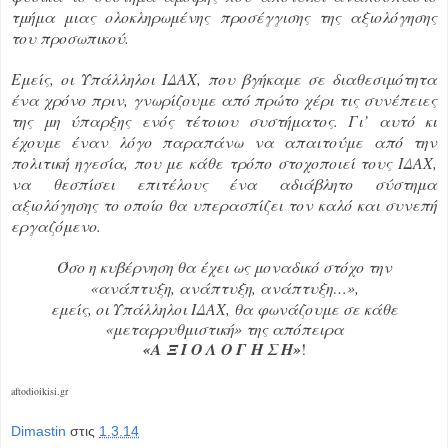
τμήμα μιας ολοκληρωμένης προσέγγισης της αξιολόγησης
του προσωπικού.
Εμείς, οι Υπάλληλοι ΙΔΑΧ, που βγήκαμε σε διαθεσιμότητα
ένα χρόνο πριν, γνωρίζουμε από πρώτο χέρι τις συνέπειες
της μη ύπαρξης ενός τέτοιου συστήματος. Γι’ αυτό κι
έχουμε έναν λόγο παραπάνω να απαιτούμε από την
πολιτική ηγεσία, που με κάθε τρόπο στοχοποιεί τους ΙΔΑΧ,
να θεσπίσει επιτέλους ένα αδιάβλητο σύστημα
αξιολόγησης το οποίο θα υπερασπίζει τον καλό και συνεπή
εργαζόμενο.
Όσο η κυβέρνηση θα έχει ως μοναδικό στόχο την
«ανάπτυξη, ανάπτυξη, ανάπτυξη…»,
εμείς, οι Υπάλληλοι ΙΔΑΧ, θα φωνάζουμε σε κάθε
«μεταρρυθμιστική» της απόπειρα
«Α Ξ Ι Ο Λ Ο Γ Η Σ Η»
!
aftodioikisi.gr
Dimastin
στις
1.3.14