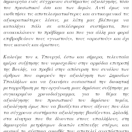
δημιουργία ενός σύγχρονου συστήματος αξιολόγησης, τόσο
του προσωπικού όσο και των δομών. Αντί όμως να
υιοθετήσει τις αποτελεσματικότερες και αντικειμενικά τις
αξιοκρατικότερες λύσεις, με λύπη μας βλέπουμε να
καταλήγει πάλι σε ατελέσφορα συστήματα, που
ανακυκλώνουν το πρόβλημα και που για άλλη μια φορά
επιβραβεύουν τους «γνωστούς», τους «αρεστούς» και όχι
τους ικανούς και άριστους.
Καλούμε τον κ. Υπουργό, έστω και σήμερα, τελευταία
ημέρα συζήτησης του νομοσχεδίου στην αρμόδια επιτροπή
της Βουλής, να προβεί στην απόσυρση του συνόλου των
άρθρων που αφορούν την αξιολόγηση των Δημοσίων
Υπαλλήλων και να ξεκινήσει ουσιαστικά την διοικητική
μεταρρύθμιση με την οργάνωση μιας δημόσιας συζήτησης με
συγκεκριμένο χρονοδιάγραμμα, για το θέμα της
αξιολόγησης του προσωπικού του δημόσιου τομέα,
αξιολόγηση όμως που να βασίζεται στους άξονες που όλα
τα σύγχρονα συστήματα αξιολόγησης βασίζονται. Δηλαδή,
στα κίνητρα που θα δίνονται στους υπαλλήλους, στη
δημιουργία μετρήσιμων δεικτών επίτευξης στόχων, και
φυσικά το σύστημα αμοιβής που αποτελεί αναπόσπαστο