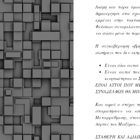
Ακόμη και τώρα όμω
δημιούργησε στα σχο
εμμένει στην τακτι
Σ
Φυλάκων συνομιλώντα
ε
Δ
να σώσει μόνο το τομά
α
Π
Η συγκυβέρνηση «βρ
Δ
M
σωτήρες» που δεν εκπ
Είναι όλοι αυτοί
Είναι αυτοί που
Δ
κινητικότητα» οι 
τ
ΕΙΝΑΙ ΑΥΤΟΙ ΠΟΥ Μ
έ
ΣΥΝΑΔΕΛΦΩΝ ΘΑ ΜΠΟ
Και αφού ο στόχος τη
σταματήσουν να «σο
Μεταρρύθμισης, στου
M
πόρτες του Μαξίμου… 
ΣΤΑΘΕΡΗ ΚΑΙ ΑΔΙΑΠ