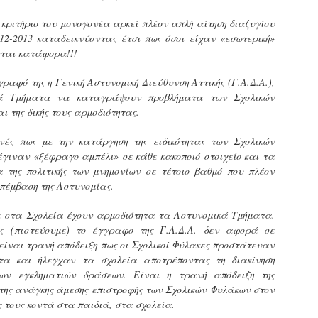
φέρεται να αντέδρασε
σύμφωνα με τις διατάξεις του
ύξησε κατά 1,36% τις θέσεις στάθμευσης για άτομα με
έντονα στην παρουσία των
Ν. 4830/2021.
ναπηρία. Δεκαεπτά εγκαταλελειμμένα οχήματα
 κριτήριο του μονογονέα αρκεί πλέον απλή αίτηση διαζυγίου
ελεγκτών, με αποτέλεσμα να
πομακρύνθηκαν μέσα σε τρεις μήνες από τους δρόμους.
12-2013 καταδεικνύοντας έτσι πως όσοι είχαν «εσωτερική»
δημιουργηθεί ένταση στο
ται κατάφορα!!!
σημείο.
ε σταθερά βήματα και προσήλωση στο όραμα για μια πόλη
ιο ανθρώπινη, λειτουργική και δίκαιη, ο Δήμος Σερρών
γραφό της η Γενική Αστυνομική Διεύθυνση Αττικής (Γ.Α.Δ.Α.),
πιταχύνει την υλοποίηση του Σχεδίου Βιώσιμης Αστικής
κά Τμήματα να καταγράψουν προβλήματα των Σχολικών
ινητικότητας (ΣΒΑΚ).
Δημοτική Αστυνομία Σερρών : Αυτόφορη διαδικασία
 της δικής τους αρμοδιότητας.
PR
και Διοικητικό πρόστιμο 3.000€ σε πολίτη για
8
παράνομες κοπές δέντρων στην περιοχή Καλλιθέα
ές πως με την κατάργηση της ειδικότητας των Σχολικών
ημοτική Αστυνομία και Τμήμα Πρασίνου του Δήμου Σερρών
γιναν «ξέφραγο αμπέλι» σε κάθε κακοποιό στοιχείο και τα
ετά από καταγγελία εντόπισαν άνδρα να κόβει παράνομα
 της πολιτικής των μνημονίων σε τέτοιο βαθμό που πλέον
έντρα στην Καλλιθέα
επέμβαση της Αστυνομίας.
ε αποφασιστικότητα και άμεσα αντανακλαστικά
ε στα Σχολεία έχουν αρμοδιότητα τα Αστυνομικά Τμήματα.
ειτούργησαν οι υπηρεσίες του Δήμου Σερρών, βάζοντας
ς (πιστεύουμε) το έγγραφο της Γ.Α.Δ.Α. δεν αφορά σε
φρένο» σε περιστατικό καταστροφής αστικού πρασίνου.
 είναι τρανή απόδειξη πως οι Σχολικοί Φύλακες προστάτευαν
υγκεκριμένα, την Τρίτη 7 Απριλίου 2026, μετά από αξιοποίηση
ητα και ήλεγχαν τα σχολεία αποτρέποντας τη διακίνηση
χετικής καταγγελίας, πραγματοποιήθηκε συντονισμένη
Εγκύκλιος ΥΠ.ΕΣ. με θέμα: «Παροχή οδηγιών
πιχείρηση από το Τμήμα Δημοτικής Αστυνομίας σε συνεργασία
ων εγκληματιών δράσεων. Είναι η τρανή απόδειξη της
AR
αναφορικά με το πρόγραμμα εισαγωγικής
ε το Τμήμα Πρασίνου του Δήμου Σερρών.
29
της ανάγκης άμεσης επιστροφής των Σχολικών Φυλάκων στον
εκπαίδευσης των διορισθέντος Δημοτικών
 τους κοντά στα παιδιά, στα σχολεία.
Αστυνομικών της προκήρυξης 1K/2024» - Στα