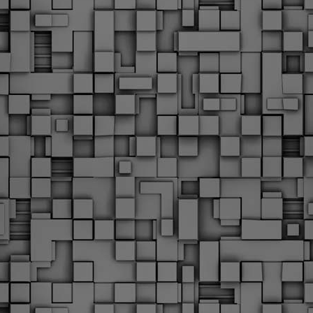
Φωτογραφικό ρεπορτάζ
εγάλες μέρες ζει ο "οργανισμός" της Δημοτικής Αστυνομίας!
α θυμίσουμε ότι κανονικές προσλήψεις στην Δημοτική
στυνομία έχουν να γίνουν από το 2010. Δεκαέξι ολόκληρα
ρόνια! Και βέβαια, ακόμη και με αυτές τις προσλήψεις, δεν
τάνουμε ούτε τα 2/3 των Δημοτικών Αστυνομικών που
πηρετούσαν το 2013 προ της κατάργησης της υπηρεσίας με
πόφαση του σημερινού πρωθυπουργού Κυριάκου Μητσοτάκη. Ας
ναι...
Δημοτική Αστυνομία Θεσσαλονίκης: Διμηνιαίος
AR
απολογισμός ελέγχων τήρησης νομοθεσίας
2
δεσποζόμενων Ζώων συντροφιάς
ον απολογισμό των δράσεων ελέγχου για τα ζώα συντροφιάς
ατά το δίμηνο Ιανουαρίου – Φεβρουαρίου 2026 παρουσιάζει η
ημοτική Αστυνομία Θεσσαλονίκης, με στόχο την προστασία των
ώων και την ομαλή συμβίωση στην πόλη.
ΣτΕ: Οριστική απόρριψη της επαναφοράς του 13ου
EB
και 14ου μισθού για τους δημοσίους υπαλλήλους
18