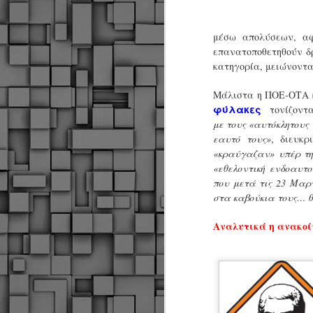
μέσω απολύσεων, αφ
επανατοποθετηθούν δρ
κατηγορία, μειώνοντα
Μάλιστα η ΠΟΕ-ΟΤΑ 
φύλακες
τονίζοντ
με τους «αυτόκλητους
εαυτό τους»
, διευκρ
«κραύγαζαν» υπέρ τη
«εθελοντική ενδοαυτο
που μετά τις 23 Μαρ
στα καβούκια τους… 
Αναλυτικά η ανακοί
Δήμος Κοζάνης :
JUN
Αναμνηστικά
7