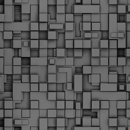
Με την απόφαση αυτή, το ΣτΕ απορρίπτει οριστικά τις
ξιώσεις των δημοσίων υπαλλήλων για επαναφορά των
ώρων, επικυρώνοντας την τρέχουσα κατάσταση παρά τις
ντιδράσεις της ΑΔΕΔΥ
ο ΣτΕ απέρριψε οριστικά την προσφυγή της ΑΔΕΔΥ και ενός
κπαιδευτικού για την επαναφορά των δώρων Χριστουγέννων,
άσχα και θερινής άδειας (13ος και 14ος μισθός) στους
ργαζόμενους του δημόσιου τομέα, κλείνοντας μια μακρά
ιαμάχη δεκαετιών που αφορούσε τις μνημονιακές περικοπές.
Εγγύκλιος ΥΠ.ΕΣ: Προκήρυξη 1Κ/2024 -
EB
Γνωστοποίηση έκδοσης οριστικών αποτελεσμάτων –
4
Παροχή οδηγιών.
 Δείτε/κατεβάστε την πολυαναμενόμενη εγκύκλιο του Υπ.
Με διαρροή 2 μέρες πριν την στάση εργασίας
EB
ενημερώνει το ΣτΕ για την απόρριψη της επαναφοράς
1