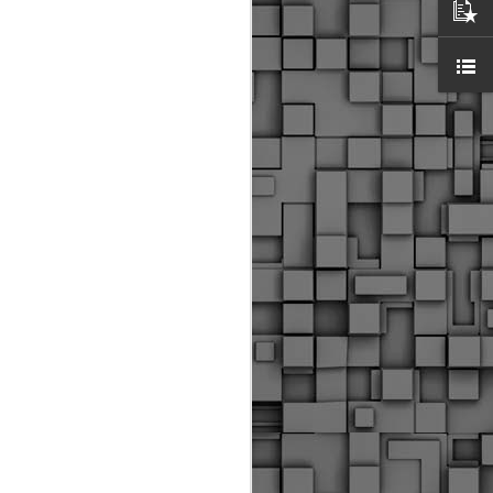
ύς αστυνομικούς, οι οποίοι έχουν
οβλεπόμενη εκπαίδευσή τους και
βουν καθήκοντα.
ιμασίας, ο Δήμος παρέλαβε τρία
 τα οποία θα χρησιμοποιούνται για
καθημερινές μετακινήσεις των
.
Δημοτική Αστυνομία
MAY
Θεσσαλονίκης:
25