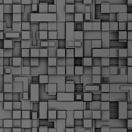
Μ
Ν
Α
χ
φ
υ
α
εί
M
Τ
κ
Δ
ζ
F