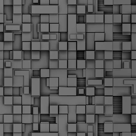
α
δ
α
Τ
ε
Π
ε
δ
F
►
F