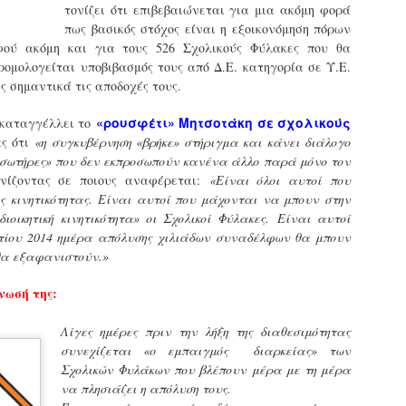
τονίζει ότι επιβεβαιώνεται για μια ακόμη φορά
εκπαιδευμένους δημοτικο
πως βασικός στόχος είναι η εξοικονόμηση πόρων
ήδη ολοκληρώσει την πρ
είναι έτοιμοι να αναλά
ού ακόμη και για τους 526 Σχολικούς Φύλακες που θα
ομολογείται υποβιβασμός τους από Δ.Ε. κατηγορία σε Υ.Ε.
Στο πλαίσιο της προετο
ς σημαντικά τις αποδοχές τους.
ολοκαίνουργια σκούτερ,
τις περιπολίες και τις 
«ρουσφέτι» Μητσοτάκη σε σχολικούς
καταγγέλλει το
στελεχών της υπηρεσίας
ας ότι
«η συγκυβέρνηση «βρήκε» στήριγμα και κάνει διάλογο
 σωτήρες» που δεν εκπροσωπούν κανένα άλλο παρά μόνο τον
ινίζοντας σε ποιους αναφέρεται:
«Είναι όλοι αυτοί που
ς κινητικότητας. Είναι αυτοί που μάχονται να μπουν στην
διοικητική κινητικότητα» οι Σχολικοί Φύλακες. Είναι αυτοί
τίου 2014 ημέρα απόλυσης χιλιάδων συναδέλφων θα μπουν
θα εξαφανιστούν.»
νωσή της:
Λίγες ημέρες πριν την λήξη της διαθεσιμότητας
συνεχίζεται «ο εμπαιγμός διαρκείας» των
Σχολικών Φυλάκων που βλέπουν μέρα με τη μέρα
Απολογισμός των
Δημοτική Αστυνομία
να πλησιάζει η απόλυση τους.
JUN
JUN
ελέγχων σε ιδιοκτήτες
Θεσσαλονίκης: Ένταση
4
4