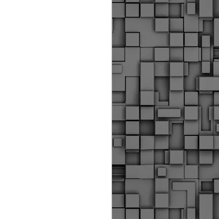
Διοικητικά πρόστιμα
ύψους 11.350€ σε
εργολάβους για
παραβάσεις σε έργα
Ο.Κ.Ω
Η Δημοτική Αστυνομία
Θεσσαλονίκης βεβαίωσε κατά
τις προηγούμενες ημέρες
πρόστιμα για 11 διοικητικές
παραβάσεις που έλαβαν
χώρα κατά τη διάρκεια
εργασιών από εργολαβικά
συνεργεία και οι οποίες
αφορούσαν εκτέλεση
εργασιών χωρίς νόμιμη
σήμανση και στην απόθεση
υλικών – εργαλείων εκτός του
προβλεπόμενου εργοταξίου.