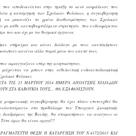
τμήματα δοκιμων Αστυφυλάκων Νάουσας, Γρεβενων
ς που αποδεικνύεται στην πράξη το κενό ασφάλειας που
και Μουζακίου το 2ο μέρος της Θεωρητικής
λεία η κατάργηση των Σχολικών Φυλάκων, η συγκυβέρνηση
εκπαίδευσης 4/5 - 31/5
κή να ροκανίζει το χρόνο διαθεσιμότητας των Σχολικών
τη έκδοση εγκυκλιου οδηγιών σχετικά με το χρονοδιάγραμμα
ς με κάθε «αυτοβαφτιζόμενο στρατηγό» που ενδιαφέρεται
κπαίδευσης (θεωρητικής και πρακτικής) των νεοδιορισθέντων
.Α. της προκήρυξης 1Κ/2024, προχώρησε Τμήμα Εποπτείας
ρι του και όχι με τα θεσμικά όργανα.
νθρωπίνου Δυναμικού Δημοτικής Αστυνομίας, της Δ/νσης
ροσωπικού Τοπ. Αυτοδιοίκησης, της Γενικής Γραμματείας
ήκε» στήριγμα και κάνει διάλογο με τους «αυτόκλητους
ημόσιας Διοίκησης του Υπ. Εσωτερικών.
Δημοσιέυθηκε στο ΦΕΚ Β' 1682/26-03-2026 η
AR
ροσωπούν κανένα άλλο παρά μόνο τον εαυτό τους.
Απόφαση 16458 με θέμα;: «Εισαγωγική Εκπαίδευση -
27
Επιμόρφωση του ειδικού ένστολου προσωπικού της
 που «κραύγαζαν» υπέρ της κινητικότητας.
δημοτικής αστυνομίας»
 μάχονται να μπουν στην «εθελοντική ενδοαυτοδιοικητική
ημοσιεύθηκε στο ΦΕΚ Β' 1682/26-03-2026 η Aπόφαση 16458 με
Σχολικοί Φύλακες.
ίτλο: «Εισαγωγική Εκπαίδευση - Επιμόρφωση του ειδικού
ΕΤΑ ΤΙΣ 23 ΜΑΡΤΙΟΥ 2014 ΗΜΕΡΑ ΑΠΟΛΥΣΗΣ ΧΙΛΙΑΔΩΝ
νστολου προσωπικού της δημοτικής αστυνομίας».
ΥΝ ΣΤΑ ΚΑΒΟΥΚΙΑ ΤΟΥΣ… ΘΑ ΕΞΑΦΑΝΙΣΤΟΥΝ.
ς μνημονιακής συγκυβέρνησης θα έχει πλέον επιτευχθεί θα
υλατσάρουν» στο προθάλαμο του Υπουργού Διοικητικής
ς διαδρόμους της Βουλής, θα σταματήσουν να ανοίγουν οι
Φωτορεπορτάζ από τις ορκωμοσίες των
AR
Τότε όμως θα είναι αργά!!!
νεοπροσληφθέντων Δημοτιοκών Αστυνομικών
19
(ανανεώνεται συνεχώς)
ΡΑΓΜΑΤΕΥΤΗ ΘΕΣΗ Η ΚΑΤΑΡΓΗΣΗ ΤΟΥ Ν.4172/2013 ΚΑΙ