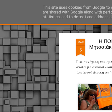
ΔΗΜΟΤΙΚΗ ΑΣΤΥΝΟΜΙΑ, τα νέα!
This site uses cookies from Google to d
are shared with Google along with perf
statistics, and to detect and address a
Magazine
Pages
Η ΠΟΕ
MAR
Μητσοτάκη
5
Για συνέχιση του ε
οποία με ανακοίνωσή
υπουργού Διοικητικ