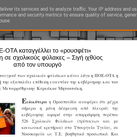
eliver its services and to analyze traffic. Your IP address and u
Ό, τι συμβαίνει γύρω από τη Δημοτική Αστυνομία, την τοπική αυτ
ormance and security metrics to ensure quality of service, gene
buse.
-ΟΤΑ καταγγέλλει το «ρουσφέτι»
Άργος - Δη
JUL
 σε σχολικούς φύλακες – Σιγή ιχθύος
Με σκούτε
29
από τον υπουργό
προσωπικό
μπαιγμού των σχολικών φυλάκων κάνει λόγο η ΠΟΕ-ΟΤΑ η
αρμοδιότη
 της εξαπολύει επίθεση εναντίον της κυβέρνησης και του
ής Μεταρρύθμισης
Κυριάκου Μητσοτάκη
.
Ξεκινά επίσημα η λειτο
Ε
Η Δημοτική Αστυνομία σ
ιδικότερα
η Ομοσπονδία αναφέρει ότι μέχρι
καθώς από την 1η Αυγού
σήμερα η μόνη δέσμευση από πλευράς της
επιχειρησιακή λειτουργ
κυβέρνησης αφορά στην απορρόφηση περίπου
παρουσία του Δήμου στου
526 Σχολικών Φυλάκων (τρίτεκνων και με
χώρους.
κοινωνικά κριτήρια) στο Υπουργείο Υγείας, σε
Νοσοκομεία ως Υ.Ε. βοηθητικό προσωπικό. Και
Η νέα υπηρεσία θα στε