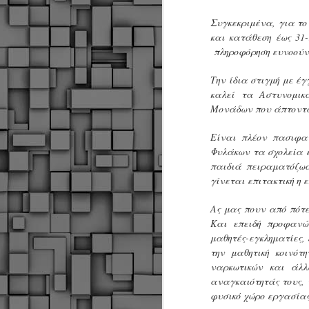
α
α
Συγκεκριμένα, για το
α
και κατάθεση έως 31-
πληροφόρηση ευνοούν
Μ
π
Την ίδια στιγμή με έγ
ε
καλεί τα Αστυνομι
Κ
Μονάδων που άπτονται
A
Είναι πλέον πασιφαν
Δ
Φυλάκων τα σχολεία έ
μ
παιδιά πειραματόζωα
δ
γίνεται επιτακτική η 
Μ
Ας μας πουν από πότ
λ
Και επειδή προφανώ
«
μαθητές-εγκληματίες,
Σ
την μαθητική κοινότ
σ
ε
ναρκωτικών και άλλ
M
μ
αναγκαιότητάς τους, 
φυσικό χώρο εργασίας