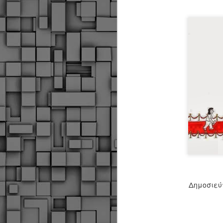
Δημοσιεύ
Δήμος Κοζάνης :
JUN
Αναμνηστικά
7