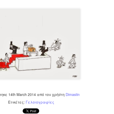
εκπαιδευμένους δημοτικο
ήδη ολοκληρώσει την πρ
είναι έτοιμοι να αναλά
Στο πλαίσιο της προετο
ολοκαίνουργια σκούτερ,
τις περιπολίες και τις 
στελεχών της υπηρεσίας
τηκε
14th March 2014
από τον χρήστη
Dimastin
Ετικέτες:
Γελοιογραφίες
Απολογισμός των
Δημοτική Αστυνομία
JUN
JUN
ελέγχων σε ιδιοκτήτες
Θεσσαλονίκης: Ένταση
4
4