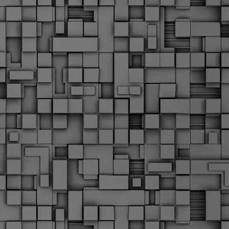
Σ
σ
φ
α
μ
φ
δ
M
Θ
ο
«
δ
ε
M