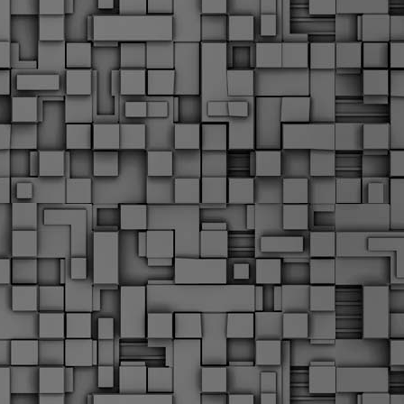
α
δ
α
Τ
ε
Π
ε
δ
F
►
F