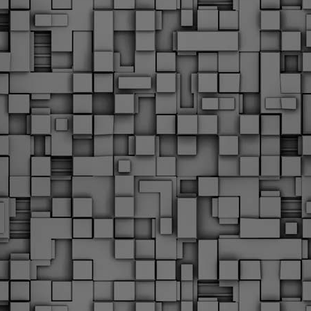
Φωτογραφικό ρεπορτάζ
εγάλες μέρες ζει ο "οργανισμός" της Δημοτικής Αστυνομίας!
α θυμίσουμε ότι κανονικές προσλήψεις στην Δημοτική
στυνομία έχουν να γίνουν από το 2010. Δεκαέξι ολόκληρα
ρόνια! Και βέβαια, ακόμη και με αυτές τις προσλήψεις, δεν
τάνουμε ούτε τα 2/3 των Δημοτικών Αστυνομικών που
πηρετούσαν το 2013 προ της κατάργησης της υπηρεσίας με
πόφαση του σημερινού πρωθυπουργού Κυριάκου Μητσοτάκη. Ας
ναι...
Δημοτική Αστυνομία Θεσσαλονίκης: Διμηνιαίος
AR
απολογισμός ελέγχων τήρησης νομοθεσίας
2
δεσποζόμενων Ζώων συντροφιάς
ον απολογισμό των δράσεων ελέγχου για τα ζώα συντροφιάς
ατά το δίμηνο Ιανουαρίου – Φεβρουαρίου 2026 παρουσιάζει η
ημοτική Αστυνομία Θεσσαλονίκης, με στόχο την προστασία των
ώων και την ομαλή συμβίωση στην πόλη.
ΣτΕ: Οριστική απόρριψη της επαναφοράς του 13ου
EB
και 14ου μισθού για τους δημοσίους υπαλλήλους
18