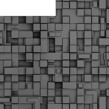
Διοικητικά πρόστιμα
ύψους 11.350€ σε
εργολάβους για
παραβάσεις σε έργα
Ο.Κ.Ω
Η Δημοτική Αστυνομία
Θεσσαλονίκης βεβαίωσε κατά
τις προηγούμενες ημέρες
πρόστιμα για 11 διοικητικές
παραβάσεις που έλαβαν
χώρα κατά τη διάρκεια
εργασιών από εργολαβικά
συνεργεία και οι οποίες
αφορούσαν εκτέλεση
εργασιών χωρίς νόμιμη
σήμανση και στην απόθεση
υλικών – εργαλείων εκτός του
προβλεπόμενου εργοταξίου.