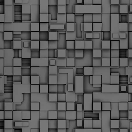
Με την απόφαση αυτή, το ΣτΕ απορρίπτει οριστικά τις
ξιώσεις των δημοσίων υπαλλήλων για επαναφορά των
ώρων, επικυρώνοντας την τρέχουσα κατάσταση παρά τις
ντιδράσεις της ΑΔΕΔΥ
ο ΣτΕ απέρριψε οριστικά την προσφυγή της ΑΔΕΔΥ και ενός
κπαιδευτικού για την επαναφορά των δώρων Χριστουγέννων,
άσχα και θερινής άδειας (13ος και 14ος μισθός) στους
ργαζόμενους του δημόσιου τομέα, κλείνοντας μια μακρά
ιαμάχη δεκαετιών που αφορούσε τις μνημονιακές περικοπές.
Εγγύκλιος ΥΠ.ΕΣ: Προκήρυξη 1Κ/2024 -
EB
Γνωστοποίηση έκδοσης οριστικών αποτελεσμάτων –
4
Παροχή οδηγιών.
 Δείτε/κατεβάστε την πολυαναμενόμενη εγκύκλιο του Υπ.
Με διαρροή 2 μέρες πριν την στάση εργασίας
EB
ενημερώνει το ΣτΕ για την απόρριψη της επαναφοράς
1