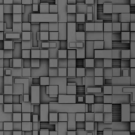
Μ
Ν
Α
χ
φ
υ
α
εί
M
Τ
κ
Δ
ζ
F