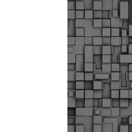
ύς αστυνομικούς, οι οποίοι έχουν
οβλεπόμενη εκπαίδευσή τους και
βουν καθήκοντα.
ιμασίας, ο Δήμος παρέλαβε τρία
 τα οποία θα χρησιμοποιούνται για
καθημερινές μετακινήσεις των
.
Δημοτική Αστυνομία
MAY
Θεσσαλονίκης:
25