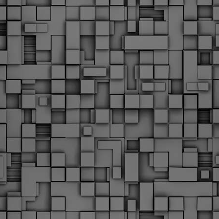
υνεχίζονται οι ορκωμοσίες των νέων Δημοτικών Αστυνομικών
ε δήμους της χώρας. Το Dimastin, αναζητεί σχετικό
ωτογραφικό υλικό στο διαδίκτυο και σας το παρουσιάζει σε
υτή την ανάρτηση. Επίσης, σας καλούμε, αν διαπιστώσετε ότι
ας έχουν "ξεφύγει" ορκωμοσίες, μπορείτε να στέλνετε το
ωτογραφικό τους υλικό στο dimasthes@gmail.gr ώστε να το
ημοσιεύουμε εδώ, άμεσα.
Θεσσαλονίκη: Ορκίστηκαν οι 75 νέοι δημοτικοί
AR
αστυνομικοί – Τι τους ζήτησε ο Αγγελούδης
18
Ενισχύεται το έργο της δημοτικής αστυνομίας στο δήμο
εσσαλονίκης καθώς το πρωί της Τετάρτης 18 Μαρτίου
ρκίστηκαν οι 75 νέοι δημοτικοί αστυνομικοί.
Με αυτούς, σε λίγους μήνες αποκτά ένα ισχυρό σώμα η
ημοτική αστυνομία. Θα είναι πιο κοντά στον πολίτη. Είχα την
υκαιρία να είμαι σήμερα στην ορκωμοσία τους.
Ξεκίνησαν εδώ και μια εβδομάδα οι αφίξεις των
AR
νεοπροσληφθέντων Δημοτικών Αστυνομικών στους
17
δήμους και οι ορκωμοσίες τους - Πλήρες