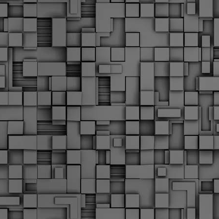
Διοικητικά πρόστιμα
ύψους 11.350€ σε
εργολάβους για
παραβάσεις σε έργα
Ο.Κ.Ω
Η Δημοτική Αστυνομία
Θεσσαλονίκης βεβαίωσε κατά
τις προηγούμενες ημέρες
πρόστιμα για 11 διοικητικές
παραβάσεις που έλαβαν
χώρα κατά τη διάρκεια
εργασιών από εργολαβικά
συνεργεία και οι οποίες
αφορούσαν εκτέλεση
εργασιών χωρίς νόμιμη
σήμανση και στην απόθεση
υλικών – εργαλείων εκτός του
προβλεπόμενου εργοταξίου.