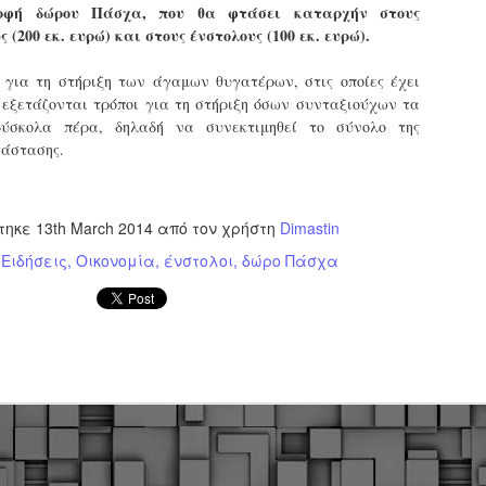
ρφή δώρου Πάσχα, που θα φτάσει καταρχήν στους
εκπαιδευμένους δημοτικο
(200 εκ. ευρώ) και στους ένστολους (100 εκ. ευρώ).
ήδη ολοκληρώσει την πρ
είναι έτοιμοι να αναλά
ι για τη στήριξη των άγαμων θυγατέρων, στις οποίες έχει
Στο πλαίσιο της προετο
 εξετάζονται τρόποι για τη στήριξη όσων συνταξιούχων τα
ολοκαίνουργια σκούτερ,
ύσκολα πέρα, δηλαδή να συνεκτιμηθεί το σύνολο της
τις περιπολίες και τις 
τάστασης.
στελεχών της υπηρεσίας
τηκε
13th March 2014
από τον χρήστη
Dimastin
:
Ειδήσεις
Οικονομία
ένστολοι
δώρο Πάσχα
Απολογισμός των
Δημοτική Αστυνομία
JUN
JUN
ελέγχων σε ιδιοκτήτες
Θεσσαλονίκης: Ένταση
4
4