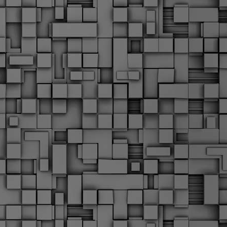
Μ
Ν
Α
χ
φ
υ
α
εί
M
Τ
κ
Δ
ζ
F