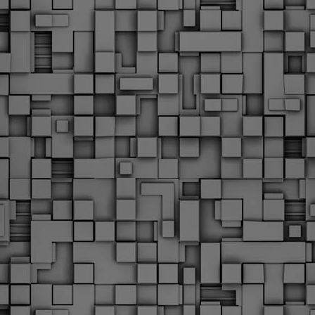
Φωτογραφικό ρεπορτάζ
εγάλες μέρες ζει ο "οργανισμός" της Δημοτικής Αστυνομίας!
α θυμίσουμε ότι κανονικές προσλήψεις στην Δημοτική
στυνομία έχουν να γίνουν από το 2010. Δεκαέξι ολόκληρα
ρόνια! Και βέβαια, ακόμη και με αυτές τις προσλήψεις, δεν
τάνουμε ούτε τα 2/3 των Δημοτικών Αστυνομικών που
πηρετούσαν το 2013 προ της κατάργησης της υπηρεσίας με
πόφαση του σημερινού πρωθυπουργού Κυριάκου Μητσοτάκη. Ας
ναι...
Δημοτική Αστυνομία Θεσσαλονίκης: Διμηνιαίος
AR
απολογισμός ελέγχων τήρησης νομοθεσίας
2
δεσποζόμενων Ζώων συντροφιάς
ον απολογισμό των δράσεων ελέγχου για τα ζώα συντροφιάς
ατά το δίμηνο Ιανουαρίου – Φεβρουαρίου 2026 παρουσιάζει η
ημοτική Αστυνομία Θεσσαλονίκης, με στόχο την προστασία των
ώων και την ομαλή συμβίωση στην πόλη.
ΣτΕ: Οριστική απόρριψη της επαναφοράς του 13ου
EB
και 14ου μισθού για τους δημοσίους υπαλλήλους
18