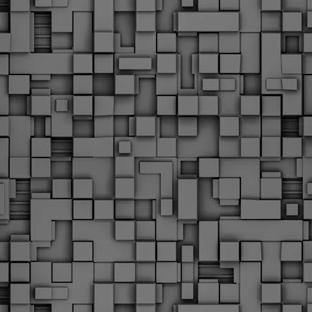
Με την απόφαση αυτή, το ΣτΕ απορρίπτει οριστικά τις
ξιώσεις των δημοσίων υπαλλήλων για επαναφορά των
ώρων, επικυρώνοντας την τρέχουσα κατάσταση παρά τις
ντιδράσεις της ΑΔΕΔΥ
ο ΣτΕ απέρριψε οριστικά την προσφυγή της ΑΔΕΔΥ και ενός
κπαιδευτικού για την επαναφορά των δώρων Χριστουγέννων,
άσχα και θερινής άδειας (13ος και 14ος μισθός) στους
ργαζόμενους του δημόσιου τομέα, κλείνοντας μια μακρά
ιαμάχη δεκαετιών που αφορούσε τις μνημονιακές περικοπές.
Εγγύκλιος ΥΠ.ΕΣ: Προκήρυξη 1Κ/2024 -
EB
Γνωστοποίηση έκδοσης οριστικών αποτελεσμάτων –
4
Παροχή οδηγιών.
 Δείτε/κατεβάστε την πολυαναμενόμενη εγκύκλιο του Υπ.
Με διαρροή 2 μέρες πριν την στάση εργασίας
EB
ενημερώνει το ΣτΕ για την απόρριψη της επαναφοράς
1