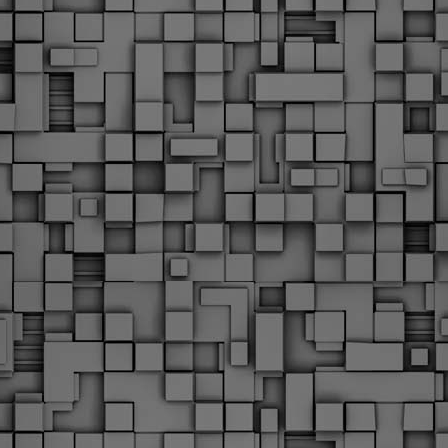
υνεχίζονται οι ορκωμοσίες των νέων Δημοτικών Αστυνομικών
ε δήμους της χώρας. Το Dimastin, αναζητεί σχετικό
ωτογραφικό υλικό στο διαδίκτυο και σας το παρουσιάζει σε
υτή την ανάρτηση. Επίσης, σας καλούμε, αν διαπιστώσετε ότι
ας έχουν "ξεφύγει" ορκωμοσίες, μπορείτε να στέλνετε το
ωτογραφικό τους υλικό στο dimasthes@gmail.gr ώστε να το
ημοσιεύουμε εδώ, άμεσα.
Θεσσαλονίκη: Ορκίστηκαν οι 75 νέοι δημοτικοί
AR
αστυνομικοί – Τι τους ζήτησε ο Αγγελούδης
18
Ενισχύεται το έργο της δημοτικής αστυνομίας στο δήμο
εσσαλονίκης καθώς το πρωί της Τετάρτης 18 Μαρτίου
ρκίστηκαν οι 75 νέοι δημοτικοί αστυνομικοί.
Με αυτούς, σε λίγους μήνες αποκτά ένα ισχυρό σώμα η
ημοτική αστυνομία. Θα είναι πιο κοντά στον πολίτη. Είχα την
υκαιρία να είμαι σήμερα στην ορκωμοσία τους.
Ξεκίνησαν εδώ και μια εβδομάδα οι αφίξεις των
AR
νεοπροσληφθέντων Δημοτικών Αστυνομικών στους
17
δήμους και οι ορκωμοσίες τους - Πλήρες