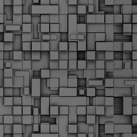
α
δ
α
Τ
ε
Π
ε
δ
F
►
F