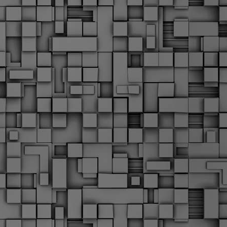
Σ
σ
φ
α
μ
φ
δ
M
Θ
ο
«
δ
ε
M