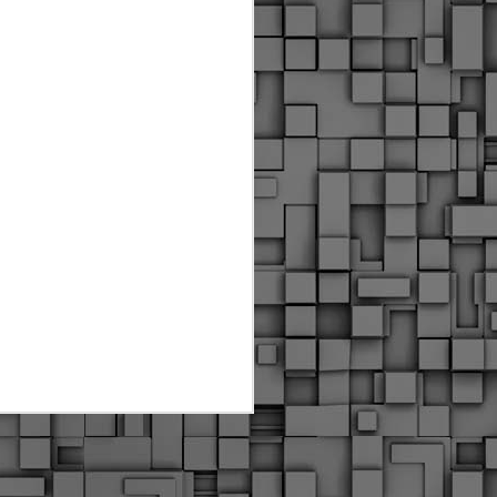
ύς αστυνομικούς, οι οποίοι έχουν
οβλεπόμενη εκπαίδευσή τους και
βουν καθήκοντα.
ιμασίας, ο Δήμος παρέλαβε τρία
 τα οποία θα χρησιμοποιούνται για
καθημερινές μετακινήσεις των
.
Δημοτική Αστυνομία
MAY
Θεσσαλονίκης:
25