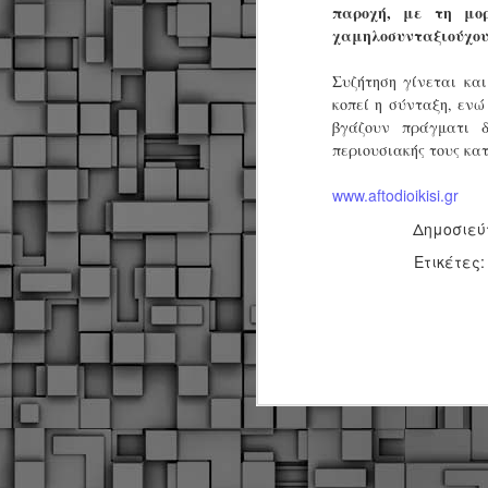
παροχή, με τη μο
χαμηλοσυνταξιούχους 
Συζήτηση γίνεται κα
κοπεί η σύνταξη, ενώ
βγάζουν πράγματι δ
περιουσιακής τους κα
www.aftodioikisi.gr
Δημοσιεύ
Ετικέτες
Δήμος Κοζάνης :
JUN
Αναμνηστικά
7