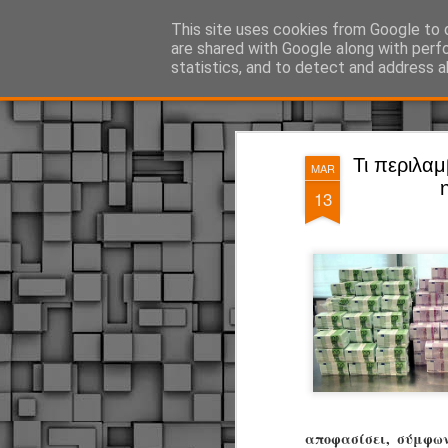
ΔΗΜΟΤΙΚΗ ΑΣΤΥΝΟΜΙΑ, τα νέα!
This site uses cookies from Google to d
are shared with Google along with perf
statistics, and to detect and address a
Magazine
Pages
Τι περιλα
MAR
13
αποφασίσει, σύμφων