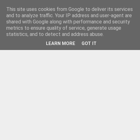
This site uses cookies from Google to deliver its services
and to analyze traffic. Your IP address and user-agent are
shared with Google along with performance and security
metrics to ensure quality of service, generate usage
statistics, and to detect and address abuse.
LEARN MORE
GOT IT