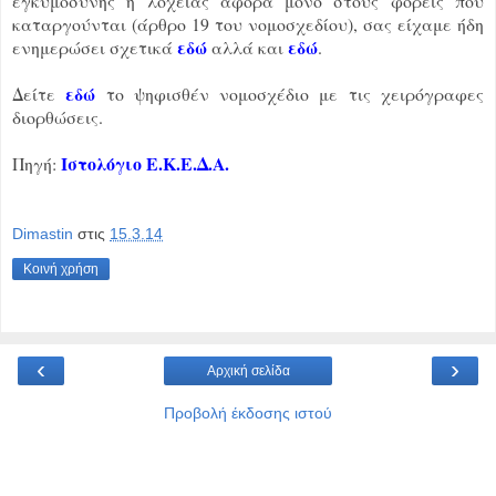
εγκυμοσύνης ή λοχείας αφορά μόνο στους φορείς που
καταργούνται (άρθρο 19 του νομοσχεδίου), σας είχαμε ήδη
εδώ
εδώ
ενημερώσει σχετικά
αλλά και
.
εδώ
Δείτε
το ψηφισθέν νομοσχέδιο με τις χειρόγραφες
διορθώσεις.
Ιστολόγιο Ε.Κ.Ε.Δ.Α.
Πηγή:
Dimastin
στις
15.3.14
Κοινή χρήση
‹
›
Αρχική σελίδα
Προβολή έκδοσης ιστού