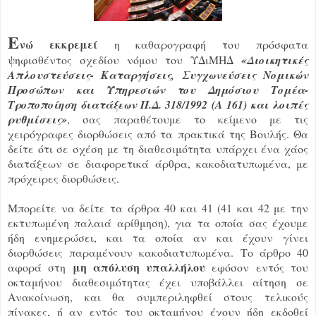
Ε
νώ εκκρεμεί
η καθαρογραφή του πρόσφατα
ψηφισθέντος σχεδίου νόμου του ΥΔιΜΗΔ
«Διοικητικές
Απλουστεύσεις- Καταργήσεις, Συγχωνεύσεις Νομικών
Προσώπων και Υπηρεσιών του Δημόσιου Τομέα-
Τροποποίηση διατάξεων Π.Δ. 318/1992 (Α 161) και λοιπές
ρυθμίσεις»
, σας παραθέτουμε το κείμενο με τις
χειρόγραφες διορθώσεις από τα πρακτικά της Βουλής. Θα
δείτε ότι σε σχέση με τη διαθεσιμότητα υπάρχει ένα χάος
διατάξεων σε διαφορετικά άρθρα, κακοδιατυπωμένα, με
πρόχειρες διορθώσεις.
Μπορείτε να δείτε τα άρθρα 40 και 41 (41 και 42 με την
εκτυπωμένη παλαιά αρίθμηση), για τα οποία σας έχουμε
ήδη ενημερώσει, και τα οποία αν και έχουν γίνει
διορθώσεις παραμένουν κακοδιατυπωμένα. Το άρθρο 40
μη απόλυση υπαλλήλου
αφορά στη
εφόσον εντός του
οκταμήνου διαθεσιμότητας έχει υποβάλλει αίτηση σε
Ανακοίνωση, και θα συμπεριληφθεί στους τελικούς
πίνακες, ή αν εντός του οκταμήνου έχουν ήδη εκδοθεί