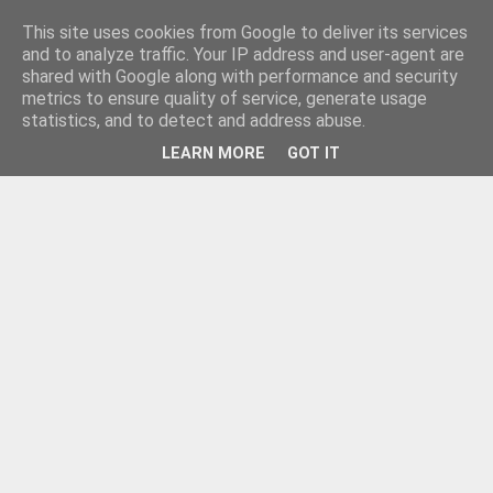
This site uses cookies from Google to deliver its services
and to analyze traffic. Your IP address and user-agent are
shared with Google along with performance and security
metrics to ensure quality of service, generate usage
statistics, and to detect and address abuse.
LEARN MORE
GOT IT