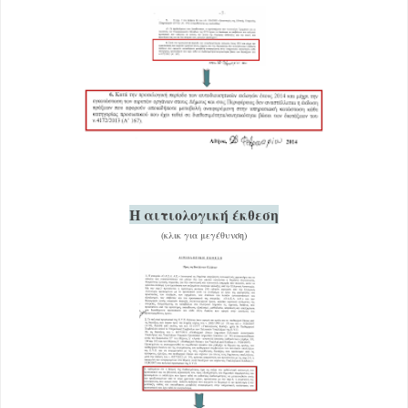
Η αιτιολογική έκθεση
(κλικ για μεγέθυνση)