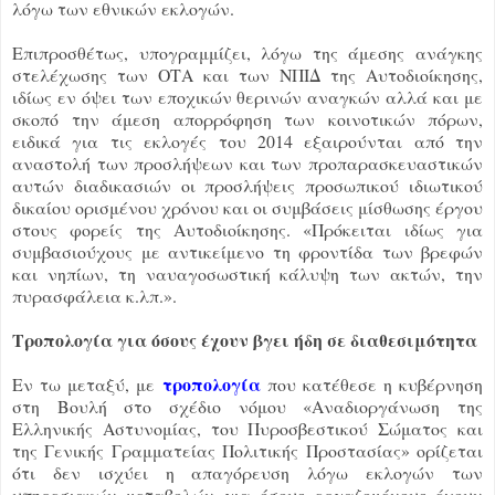
λόγω των εθνικών εκλογών.
Επιπροσθέτως, υπογραμμίζει, λόγω της άμεσης ανάγκης
στελέχωσης των ΟΤΑ και των ΝΠΙΔ της Αυτοδιοίκησης,
ιδίως εν όψει των εποχικών θερινών αναγκών αλλά και με
σκοπό την άμεση απορρόφηση των κοινοτικών πόρων,
ειδικά για τις εκλογές του 2014 εξαιρούνται από την
αναστολή των προσλήψεων και των προπαρασκευαστικών
αυτών διαδικασιών οι προσλήψεις προσωπικού ιδιωτικού
δικαίου ορισμένου χρόνου και οι συμβάσεις μίσθωσης έργου
στους φορείς της Αυτοδιοίκησης. «Πρόκειται ιδίως για
συμβασιούχους με αντικείμενο τη φροντίδα των βρεφών
και νηπίων, τη ναυαγοσωστική κάλυψη των ακτών, την
πυρασφάλεια κ.λπ.».
Τροπολογία για όσους έχουν βγει ήδη σε διαθεσιμότητα
τροπολογία
Εν τω μεταξύ, με
που κατέθεσε η κυβέρνηση
στη Βουλή στο σχέδιο νόμου «Αναδιοργάνωση της
Ελληνικής Αστυνομίας, του Πυροσβεστικού Σώματος και
της Γενικής Γραμματείας Πολιτικής Προστασίας» ορίζεται
ότι δεν ισχύει η απαγόρευση λόγω εκλογών των
υπηρεσιακών μεταβολών για όσους εργαζομένους έχουν