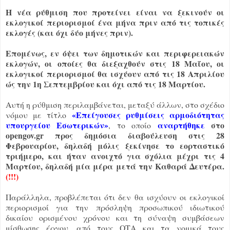
Η νέα ρύθμιση που προτείνει είναι να ξεκινούν οι
εκλογικοί περιορισμοί ένα μήνα πριν από τις τοπικές
εκλογές (και όχι δύο μήνες πριν).
Επομένως, εν όψει των δημοτικών και περιφερειακών
εκλογών, οι οποίες θα διεξαχθούν στις 18 Μαΐου, οι
εκλογικοί περιορισμοί θα ισχύουν από τις 18 Απριλίου
ώς την 1η Σεπτεμβρίου και όχι από τις 18 Μαρτίου.
Αυτή η ρύθμιση περιλαμβάνεται, μεταξύ άλλων, στο σχέδιο
«Επείγουσες ρυθμίσεις αρμοδιότητας
νόμου με τίτλο
υπουργείου Εσωτερικών»
αναρτήθηκε
στο
, το οποίο
opengov.gr προς δημόσια διαβούλευση στις 28
Φεβρουαρίου, δηλαδή μόλις ξεκίνησε το εορταστικό
τριήμερο, και ήταν ανοιχτό για σχόλια μέχρι τις 4
Μαρτίου, δηλαδή μία μέρα μετά την Καθαρά Δευτέρα.
(!!!)
Παράλληλα, προβλέπεται ότι δεν θα ισχύουν οι εκλογικοί
περιορισμοί για την πρόσληψη προσωπικού ιδιωτικού
δικαίου ορισμένου χρόνου και τη σύναψη συμβάσεων
μίσθωσης έργου, από τους ΟΤΑ και τα νομικά τους