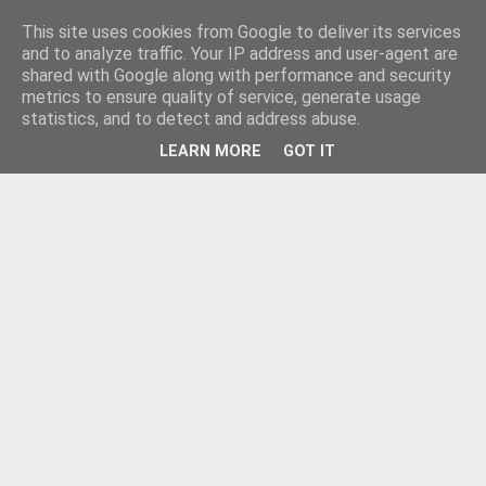
This site uses cookies from Google to deliver its services
and to analyze traffic. Your IP address and user-agent are
shared with Google along with performance and security
metrics to ensure quality of service, generate usage
statistics, and to detect and address abuse.
LEARN MORE
GOT IT