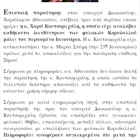
Ε
πιστολή παραίτησης
στον υπουργό Δικαιοσύνης,
Χαράλαμπο Αθανασίου, υπέβαλε πριν από περίπου είκοσι
η κ. Χαρά Κουτσομιχάλη, η οποία είχε αναλάβει
ημέρες
καθήκοντα διευθύντριας των φυλακών Κορυδαλλού
μόλις τον περασμένο Ιανουάριο.
Η κ. Κουτσομιχάλη είχε
η
αντικαταστήσει την κ. Μαρία Στέφη (την 23
Ιανουαρίου)
αμέσως μετά τις αποκαλύψεις για την πολύκροτη υπόθεση
Ξηρού.
Σύμφωνα με πληροφορίες, ο κ. Αθανασίου δεν έκανε δεκτή
την παραίτηση της κ. Κουτσομιχάλη, η οποία ωστόσο το
τελευταίο διάστημα απουσιάζει από τα καθήκοντά της
κάνοντας χρήση νόμιμης άδειας.
Σύμφωνα με καλά ενημερωμένη πηγή, στην επιστολή
παραίτησής της προς τον υπουργό Δικαιοσύνης η κ.
Κουτσομιχάλη ζητούσε να επιστρέψει στις γυναικείες
φυλακές Θήβας, επικαλούμενη, μεταξύ άλλων, αδυναμία
συνεργασίας με υπαλλήλους των φυλακών Κορυδαλλού.
Πληροφορίες αναφέρουν συγκεκριμένα ότι μετά την