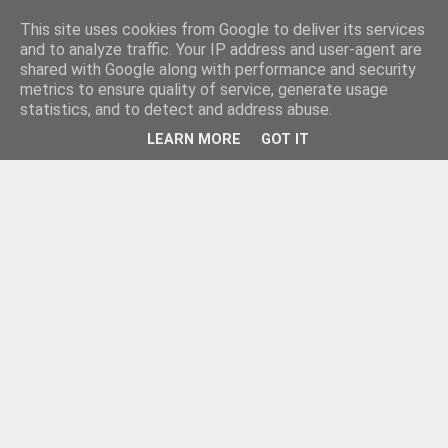
This site uses cookies from Google to deliver its services
and to analyze traffic. Your IP address and user-agent are
shared with Google along with performance and security
metrics to ensure quality of service, generate usage
statistics, and to detect and address abuse.
LEARN MORE
GOT IT