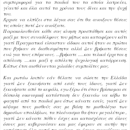
συμπεριφορά για τα παιδιά του τα οποία λατρεύει,
γι'αυτό και όλα αυτά τα χρόνια τους δίνει και την ψυχή
του.
Άρχισε να ελπίζει στα λόγια σας ότι θα ανοιξουν θέσεις
τις οποίες ποτέ Δεν ανοίξατε.
Παρακολουθούσε κάθε σας κίνηση προσπάθησε και αυτός
μαζί με τους συναδέλφους του μήπως και καταφέρουν κάτι
γιατί Πραγματικά είσασταν άδικοι αυτοί ήταν οι πρώτοι
που βγήκαν σε διαθεσιμότητα αλλά Δεν βρήκατε θέσεις
ενώ για τους επόμενους. ...βρήκατε .....και τελικά έρχεται η
απόλυση. ....και μαζί η απόλυτη ψυχολογική κατάρρευση.
Κάπως έτσι αισθάνονται χιλιάδες συμπολίτες μας.
Και ρωτάω λοιπόν εάν θέλατε να σώσετε την Ελλάδα
γιατί Δεν ξεκινήσατε από εσάς τους ίδιους, γιατί Δεν
ξεκινήσατε από το κεφάλι, εγω ξέρω ότι όταν βρίσκομαι σε
δύσκολη οικονομική κατάσταση δεν ξεκινάω να κόβω το
φαγητό από τα παιδιά μου όπως κάνατε εσείς, γιατί Δεν
κόψαμε τους μισθούς σας με βάση το μισθολόγιο των
δημοσίων υπαλλήλων, τα πλεόνασμα θα ήταν μεγαλύτερο ,
γιατί Δεν κάνατε πόθεν έσχες και κατασχέσεις σε όλους
όσους μας κυβερνούσαν και μας έφεραν σε αυτήν την
κατάσταση όλα αυτά τα χρόνια, σε όσους συνεχίζουν να