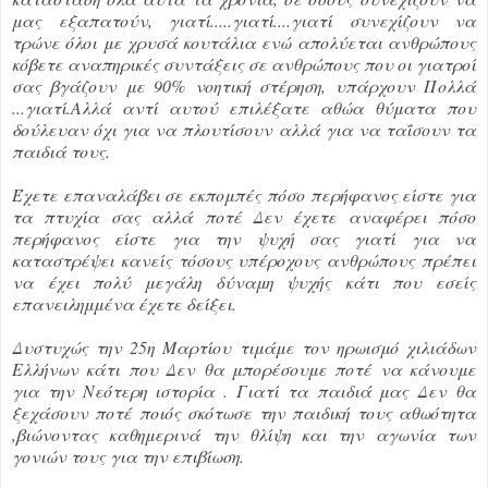
μας εξαπατούν, γιατί.....γιατί....γιατί συνεχίζουν να
τρώνε όλοι με χρυσά κουτάλια ενώ απολύεται ανθρώπους
κόβετε αναπηρικές συντάξεις σε ανθρώπους που οι γιατροί
σας βγάζουν με 90% νοητική στέρηση, υπάρχουν Πολλά
...γιατί.Αλλά αντί αυτού επιλέξατε αθώα θύματα που
δούλευαν όχι για να πλουτίσουν αλλά για να ταΐσουν τα
παιδιά τους.
Έχετε επαναλάβει σε εκπομπές πόσο περήφανος είστε για
τα πτυχία σας αλλά ποτέ Δεν έχετε αναφέρει πόσο
περήφανος είστε για την ψυχή σας γιατί για να
καταστρέψει κανείς τόσους υπέροχους ανθρώπους πρέπει
να έχει πολύ μεγάλη δύναμη ψυχής κάτι που εσείς
επανειλημμένα έχετε δείξει.
Δυστυχώς την 25η Μαρτίου τιμάμε τον ηρωισμό χιλιάδων
Ελλήνων κάτι που Δεν θα μπορέσουμε ποτέ να κάνουμε
για την Νεότερη ιστορία . Γιατί τα παιδιά μας Δεν θα
ξεχάσουν ποτέ ποιός σκότωσε την παιδική τους αθωότητα
,βιώνοντας καθημερινά την θλίψη και την αγωνία των
γονιών τους για την επιβίωση.