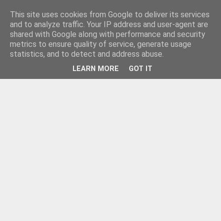
This site uses cookies from Google to deliver its services
and to analyze traffic. Your IP address and user-agent are
shared with Google along with performance and security
metrics to ensure quality of service, generate usage
statistics, and to detect and address abuse.
LEARN MORE
GOT IT