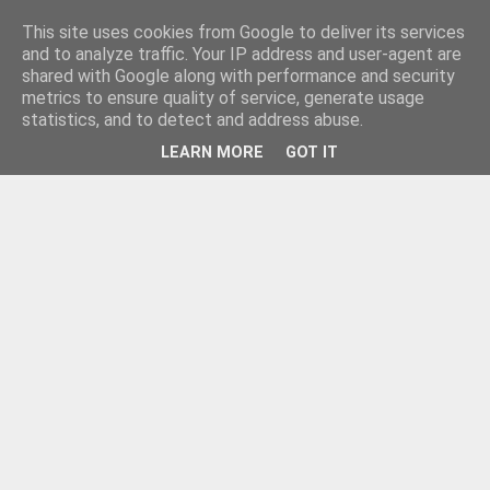
This site uses cookies from Google to deliver its services
and to analyze traffic. Your IP address and user-agent are
shared with Google along with performance and security
metrics to ensure quality of service, generate usage
statistics, and to detect and address abuse.
LEARN MORE
GOT IT