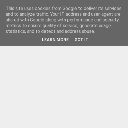
This site uses cookies from Google to deliver its services
and to analyze traffic. Your IP address and user-agent are
shared with Google along with performance and security
metrics to ensure quality of service, generate usage
statistics, and to detect and address abuse.
LEARN MORE
GOT IT