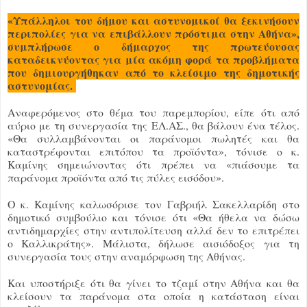
«Υπάλληλοι του δήμου και αστυνομικοί θα ξεκινήσουν
περιπολίες για να επιβάλλουν πρόστιμα στην Αθήνα»,
συμπλήρωσε ο δήμαρχος της πρωτεύουσας
καταδεικνύοντας για μία ακόμη φορά τα προβλήματα
που δημιουργήθηκαν από το κλείσιμο της δημοτικής
αστυνομίας.
Αναφερόμενος στο θέμα του παρεμπορίου, είπε ότι από
αύριο με τη συνεργασία της ΕΛ.ΑΣ., θα βάλουν ένα τέλος.
«Θα συλλαμβάνονται οι παράνομοι πωλητές και θα
καταστρέφονται επιτόπου τα προϊόντα», τόνισε ο κ.
Καμίνης σημειώνοντας ότι πρέπει να «πιάσουμε τα
παράνομα προϊόντα από τις πύλες εισόδου».
Ο κ. Καμίνης καλωσόρισε τον Γαβριήλ Σακελλαρίδη στο
δημοτικό συμβούλιο και τόνισε ότι «Θα ήθελα να δώσω
αντιδημαρχίες στην αντιπολίτευση αλλά δεν το επιτρέπει
ο Καλλικράτης». Μάλιστα, δήλωσε αισιόδοξος για τη
συνεργασία τους στην αναμόρφωση της Αθήνας.
Και υποστήριξε ότι θα γίνει το τζαμί στην Αθήνα και θα
κλείσουν τα παράνομα στα οποία η κατάσταση είναι