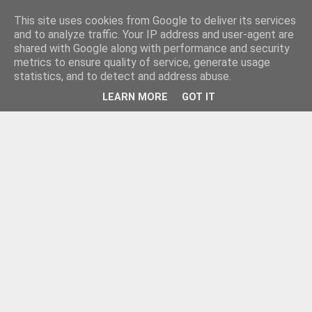
This site uses cookies from Google to deliver its services
and to analyze traffic. Your IP address and user-agent are
shared with Google along with performance and security
metrics to ensure quality of service, generate usage
statistics, and to detect and address abuse.
LEARN MORE
GOT IT