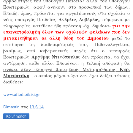
αρμοδιότητες του υπουργού Παιδείας αλλά του υπουργού
Εσωτερικών, αφού ανήκουν στο προσωπικό των δήμων.
Επειδή, όμως, πρόκειται για εργαζόμενους στα σχολεία ο
Ανδρέας Λοβέρδος
νέος υπουργός Παιδείας
, σύμφωνα με
για την
πληροφορίες, κατέθεσε ήδη πρόταση -όχι δημόσια-
επαναπρόσληψη όλων των σχολικών φυλάκων που δεν
μετακινήθηκαν σε άλλη θέση του
Δημοσίου
μετά το
οκτάμηνο της διαθεσιμότητάς τους. Πιθανολογείται,
βασίμως, από κυβερνητικές πηγές ότι ο υπουργός
Αργύρης Ντινόπουλος
Εσωτερικών
δεν πρόκειται να έχει
αντίρρηση, κάθε άλλο. Επομένως,
η τελική απόφαση θα
Κυρ.
ανήκει στον υπουργό Διοικητικής Μεταρρύθμισης
Μητσοτάκη
, ο οποίος μέχρι τώρα δεν έχει δείξει τέτοιες
διαθέσεις.
www.aftodioikisi.gr
Dimastin
στις
13.6.14
Κοινή χρήση