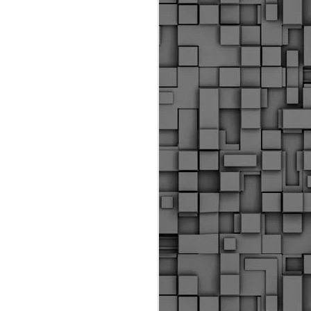
Διοικητικά πρόστιμα
ύψους 11.350€ σε
εργολάβους για
παραβάσεις σε έργα
Ο.Κ.Ω
Η Δημοτική Αστυνομία
Θεσσαλονίκης βεβαίωσε κατά
τις προηγούμενες ημέρες
πρόστιμα για 11 διοικητικές
παραβάσεις που έλαβαν
χώρα κατά τη διάρκεια
εργασιών από εργολαβικά
συνεργεία και οι οποίες
αφορούσαν εκτέλεση
εργασιών χωρίς νόμιμη
σήμανση και στην απόθεση
υλικών – εργαλείων εκτός του
προβλεπόμενου εργοταξίου.