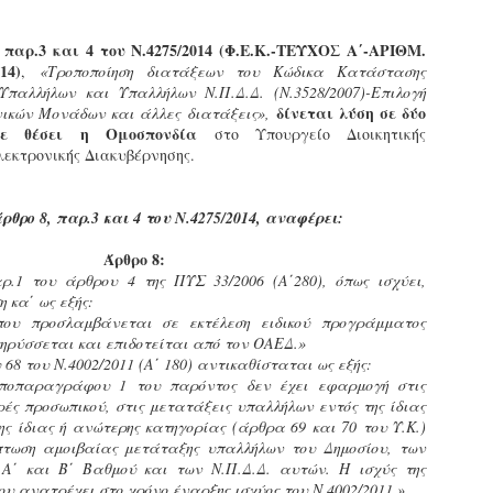
εκπαιδευμένους δημοτικο
ήδη ολοκληρώσει την πρ
 παρ.3 και 4 του Ν.4275/2014 (Φ.Ε.Κ.-ΤΕΥΧΟΣ Α΄-ΑΡΙΘΜ.
είναι έτοιμοι να αναλά
14)
,
«Τροποποίηση διατάξεων του Κώδικα Κατάστασης
Υπαλλήλων και Υπαλλήλων Ν.Π.Δ.Δ. (Ν.3528/2007)-Επιλογή
Στο πλαίσιο της προετο
δίνεται λύση σε δύο
κών Μονάδων και άλλες διατάξεις»,
ολοκαίνουργια σκούτερ,
ε θέσει η Ομοσπονδία
στο Υπουργείο Διοικητικής
τις περιπολίες και τις 
εκτρονικής Διακυβέρνησης.
στελεχών της υπηρεσίας
θρο 8, παρ.3 και 4 του Ν.4275/2014, αναφέρει:
Άρθρο 8:
ρ.1 του άρθρου 4 της ΠΥΣ 33/2006 (Α΄280), όπως ισχύει,
 κα΄ ως εξής:
που προσλαμβάνεται σε εκτέλεση ειδικού προγράμματος
ηρύσσεται και επιδοτείται από τον ΟΑΕΔ.»
 68 του Ν.4002/2011 (Α΄ 180) αντικαθίσταται ως εξής:
υποπαραγράφου 1 του παρόντος δεν έχει εφαρμογή στις
ές προσωπικού, στις μετατάξεις υπαλλήλων εντός της ίδιας
ης ίδιας ή ανώτερης κατηγορίας (άρθρα 69 και 70 του Υ.Κ.)
πτωση αμοιβαίας μετάταξης υπαλλήλων του Δημοσίου, των
. Α΄ και Β΄ Βαθμού και των Ν.Π.Δ.Δ. αυτών. Η ισχύς της
Απολογισμός των
Δημοτική Αστυνομία
JUN
JUN
ανατρέχει στο χρόνο έναρξης ισχύος του Ν.4002/2011.»
ελέγχων σε ιδιοκτήτες
Θεσσαλονίκης: Ένταση
4
4