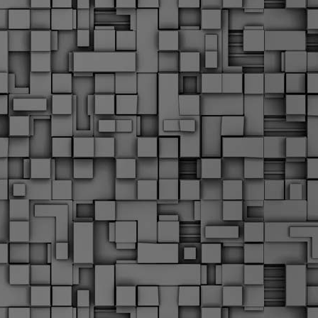
Σ
σ
φ
α
μ
φ
δ
M
Θ
ο
«
δ
ε
M