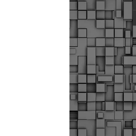
ύς αστυνομικούς, οι οποίοι έχουν
οβλεπόμενη εκπαίδευσή τους και
βουν καθήκοντα.
ιμασίας, ο Δήμος παρέλαβε τρία
 τα οποία θα χρησιμοποιούνται για
καθημερινές μετακινήσεις των
.
Δημοτική Αστυνομία
MAY
Θεσσαλονίκης:
25