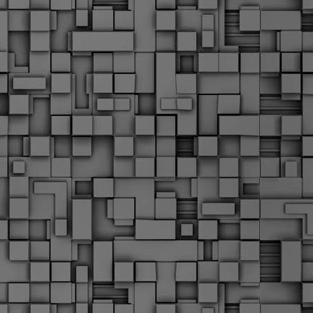
Μ
Ν
Α
χ
φ
υ
α
εί
M
Τ
κ
Δ
ζ
F