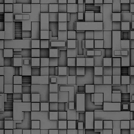
υνεχίζονται οι ορκωμοσίες των νέων Δημοτικών Αστυνομικών
ε δήμους της χώρας. Το Dimastin, αναζητεί σχετικό
ωτογραφικό υλικό στο διαδίκτυο και σας το παρουσιάζει σε
υτή την ανάρτηση. Επίσης, σας καλούμε, αν διαπιστώσετε ότι
ας έχουν "ξεφύγει" ορκωμοσίες, μπορείτε να στέλνετε το
ωτογραφικό τους υλικό στο dimasthes@gmail.gr ώστε να το
ημοσιεύουμε εδώ, άμεσα.
Θεσσαλονίκη: Ορκίστηκαν οι 75 νέοι δημοτικοί
AR
αστυνομικοί – Τι τους ζήτησε ο Αγγελούδης
18
Ενισχύεται το έργο της δημοτικής αστυνομίας στο δήμο
εσσαλονίκης καθώς το πρωί της Τετάρτης 18 Μαρτίου
ρκίστηκαν οι 75 νέοι δημοτικοί αστυνομικοί.
Με αυτούς, σε λίγους μήνες αποκτά ένα ισχυρό σώμα η
ημοτική αστυνομία. Θα είναι πιο κοντά στον πολίτη. Είχα την
υκαιρία να είμαι σήμερα στην ορκωμοσία τους.
Ξεκίνησαν εδώ και μια εβδομάδα οι αφίξεις των
AR
νεοπροσληφθέντων Δημοτικών Αστυνομικών στους
17
δήμους και οι ορκωμοσίες τους - Πλήρες