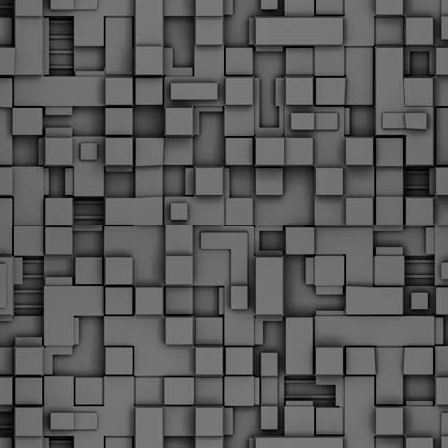
Με την απόφαση αυτή, το ΣτΕ απορρίπτει οριστικά τις
ξιώσεις των δημοσίων υπαλλήλων για επαναφορά των
ώρων, επικυρώνοντας την τρέχουσα κατάσταση παρά τις
ντιδράσεις της ΑΔΕΔΥ
ο ΣτΕ απέρριψε οριστικά την προσφυγή της ΑΔΕΔΥ και ενός
κπαιδευτικού για την επαναφορά των δώρων Χριστουγέννων,
άσχα και θερινής άδειας (13ος και 14ος μισθός) στους
ργαζόμενους του δημόσιου τομέα, κλείνοντας μια μακρά
ιαμάχη δεκαετιών που αφορούσε τις μνημονιακές περικοπές.
Εγγύκλιος ΥΠ.ΕΣ: Προκήρυξη 1Κ/2024 -
EB
Γνωστοποίηση έκδοσης οριστικών αποτελεσμάτων –
4
Παροχή οδηγιών.
 Δείτε/κατεβάστε την πολυαναμενόμενη εγκύκλιο του Υπ.
Με διαρροή 2 μέρες πριν την στάση εργασίας
EB
ενημερώνει το ΣτΕ για την απόρριψη της επαναφοράς
1