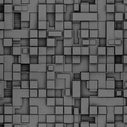
Φωτογραφικό ρεπορτάζ
εγάλες μέρες ζει ο "οργανισμός" της Δημοτικής Αστυνομίας!
α θυμίσουμε ότι κανονικές προσλήψεις στην Δημοτική
στυνομία έχουν να γίνουν από το 2010. Δεκαέξι ολόκληρα
ρόνια! Και βέβαια, ακόμη και με αυτές τις προσλήψεις, δεν
τάνουμε ούτε τα 2/3 των Δημοτικών Αστυνομικών που
πηρετούσαν το 2013 προ της κατάργησης της υπηρεσίας με
πόφαση του σημερινού πρωθυπουργού Κυριάκου Μητσοτάκη. Ας
ναι...
Δημοτική Αστυνομία Θεσσαλονίκης: Διμηνιαίος
AR
απολογισμός ελέγχων τήρησης νομοθεσίας
2
δεσποζόμενων Ζώων συντροφιάς
ον απολογισμό των δράσεων ελέγχου για τα ζώα συντροφιάς
ατά το δίμηνο Ιανουαρίου – Φεβρουαρίου 2026 παρουσιάζει η
ημοτική Αστυνομία Θεσσαλονίκης, με στόχο την προστασία των
ώων και την ομαλή συμβίωση στην πόλη.
ΣτΕ: Οριστική απόρριψη της επαναφοράς του 13ου
EB
και 14ου μισθού για τους δημοσίους υπαλλήλους
18