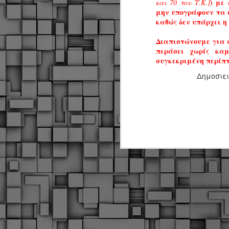
) με
και 70 του Υ.Κ.]
α
μην υπογράφουν τα
α
καθώς δεν υπάρχει η
α
Διαπιστώνουμε για ά
Μ
περάσει χωρίς κα
π
συγκεκριμένη περίπτ
ε
Κ
Δημοσιε
A
Δ
μ
δ
Μ
λ
«
Σ
σ
ε
M
μ