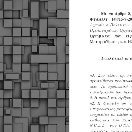
Με το άρθρο 8,
ΦΥΛΛΟΥ 149/15-7-20
Δημοσίων Πολιτικών 
Προϊσταμένων Οργανι
ζητήματα που είχ
Μεταρρύθμισης και Ηλ
Αναλυτικά το άρ
«3.
Στο τέλος της πα
προστίθεται περίπτωση
«κα. Το προσωπικό 
απασχόλησης που προκ
4. Η παρ.2 του άρθρου
«2. Η διάταξη της 
υποχρεωτικές μεταφορ
υπηρεσίας σε κλάδο τ
καθώς και στην περί
Ν.Π.Δ.Δ., των Ο.Τ.Α
Δήμος Κοζάνης :
JUN
παρούσας παραγράφου 
Αναμνηστικά
7