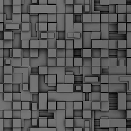
α
δ
α
Τ
ε
Π
ε
δ
F
►
F