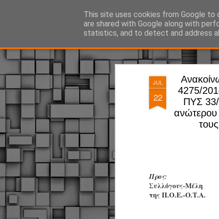
ΔΗΜΟΤΙΚΗ ΑΣΤΥΝΟΜΙΑ, τα νέα!
This site uses cookies from Google to d
are shared with Google along with perf
statistics, and to detect and address a
Magazine
Pages
Ανακοίνω
JUL
4275/201
22
ΠΥΣ 33/2
ανώτερου 
τους
Προς:
Συλλόγους-Μέλη
της Π.Ο.Ε.-Ο.Τ.Α.