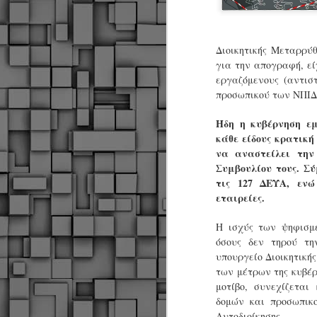
Διοικητικής Μεταρρύ
για την απογραφή, εί
εργαζόμενους (αντισ
προσωπικού των ΝΠΙΔ
Ήδη η κυβέρνηση εμ
κάθε είδους κρατική
να αναστείλει την
Συμβουλίου τους. Σ
τις 127 ΔΕΥΑ, ενώ
εταιρείες.
Η ισχύς των ψηφισμ
όσους δεν τηρού τη
υπουργείο Διοικητική
των μέτρων της κυβέρ
μοτίβο, συνεχίζεται
δομών και προσωπικο
Δήμος Κοζάνης :
JUN
Αναμνηστικά
Αυτοδιοίκησης.
7