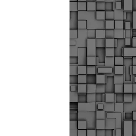
Διοικητικά πρόστιμα
ύψους 11.350€ σε
εργολάβους για
παραβάσεις σε έργα
Ο.Κ.Ω
Η Δημοτική Αστυνομία
Θεσσαλονίκης βεβαίωσε κατά
τις προηγούμενες ημέρες
πρόστιμα για 11 διοικητικές
παραβάσεις που έλαβαν
χώρα κατά τη διάρκεια
εργασιών από εργολαβικά
συνεργεία και οι οποίες
αφορούσαν εκτέλεση
εργασιών χωρίς νόμιμη
σήμανση και στην απόθεση
υλικών – εργαλείων εκτός του
προβλεπόμενου εργοταξίου.