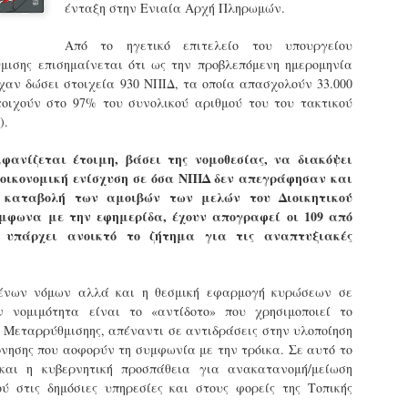
ένταξη στην Ενιαία Αρχή Πληρωμών.
εκπαιδευμένους δημοτικο
ήδη ολοκληρώσει την πρ
Από το ηγετικό επιτελείο του υπουργείου
είναι έτοιμοι να αναλά
θμισης επισημαίνεται ότι ως την προβλεπόμενη ημερομηνία
Στο πλαίσιο της προετο
χαν δώσει στοιχεία 930 ΝΠΙΔ, τα οποία απασχολούν 33.000
ολοκαίνουργια σκούτερ,
τοιχούν στο 97% του συνολικού αριθμού του του τακτικού
τις περιπολίες και τις 
).
στελεχών της υπηρεσίας
φανίζεται έτοιμη, βάσει της νομοθεσίας, να διακόψει
 οικονομική ενίσχυση σε όσα ΝΠΙΔ δεν απεγράφησαν και
 καταβολή των αμοιβών των μελών του Διοικητικού
ύμφωνα με την εφημερίδα, έχουν απογραφεί οι 109 από
 υπάρχει ανοικτό το ζήτημα για τις αναπτυξιακές
ένων νόμων αλλά και η θεσμική εφαρμογή κυρώσεων σε
ν νομιμότητα είναι το «αντίδοτο» που χρησιμοποιεί το
ς Μεταρρύθμισηης, απέναντι σε αντιδράσεις στην υλοποίηση
νησης που αοφορύν τη συμφωνία με την τρόικα. Σε αυτό το
 και η κυβερνητική προσπάθεια για ανακατανομή/μείωση
ύ στις δημόσιες υπηρεσίες και στους φορείς της Τοπικής
Απολογισμός των
Δημοτική Αστυνομία
JUN
JUN
ελέγχων σε ιδιοκτήτες
Θεσσαλονίκης: Ένταση
4
4