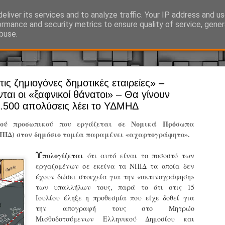
eliver its services and to analyze traffic. Your IP address and u
Ό, τι συμβαίνει γύρω από τη Δημοτική Αστυνομία, την τοπική αυτ
ormance and security metrics to ensure quality of service, gene
buse.
τις ζημιογόνες δημοτικές εταιρείες» –
Άργος - Δη
JUL
αι οι «ξαφνικοί θάνατοι» – Θα γίνουν
Με σκούτε
29
6.500 απολύσεις λέει το ΥΔΜΗΔ
προσωπικό
ού προσωπικού που εργάζεται σε Νομικά Πρόσωπα
αρμοδιότη
ΝΠΙΔ) στον δημόσιο τομέα παραμένει «αχαρτογράφητο».
Ξεκινά επίσημα η λειτο
Υ
πολογίζεται
ότι αυτό είναι το ποσοστό των
Η Δημοτική Αστυνομία σ
εργαζομένων σε εκείνα τα ΝΠΙΔ τα οποία δεν
καθώς από την 1η Αυγού
έχουν δώσει στοιχεία για την «ακτινογράφηση»
επιχειρησιακή λειτουργ
των υπαλλήλων τους, παρά το ότι στις 15
παρουσία του Δήμου στου
Ιουλίου έληξε η προθεσμία που είχε δοθεί για
χώρους.
την απογραφή τους στο Μητρώο
Μισθοδοτούμενων Ελληνικού Δημοσίου και
Η νέα υπηρεσία θα στε