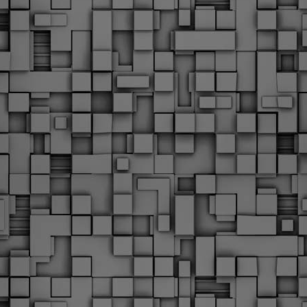
Φωτογραφικό ρεπορτάζ
εγάλες μέρες ζει ο "οργανισμός" της Δημοτικής Αστυνομίας!
α θυμίσουμε ότι κανονικές προσλήψεις στην Δημοτική
στυνομία έχουν να γίνουν από το 2010. Δεκαέξι ολόκληρα
ρόνια! Και βέβαια, ακόμη και με αυτές τις προσλήψεις, δεν
τάνουμε ούτε τα 2/3 των Δημοτικών Αστυνομικών που
πηρετούσαν το 2013 προ της κατάργησης της υπηρεσίας με
πόφαση του σημερινού πρωθυπουργού Κυριάκου Μητσοτάκη. Ας
ναι...
Δημοτική Αστυνομία Θεσσαλονίκης: Διμηνιαίος
AR
απολογισμός ελέγχων τήρησης νομοθεσίας
2
δεσποζόμενων Ζώων συντροφιάς
ον απολογισμό των δράσεων ελέγχου για τα ζώα συντροφιάς
ατά το δίμηνο Ιανουαρίου – Φεβρουαρίου 2026 παρουσιάζει η
ημοτική Αστυνομία Θεσσαλονίκης, με στόχο την προστασία των
ώων και την ομαλή συμβίωση στην πόλη.
ΣτΕ: Οριστική απόρριψη της επαναφοράς του 13ου
EB
και 14ου μισθού για τους δημοσίους υπαλλήλους
18