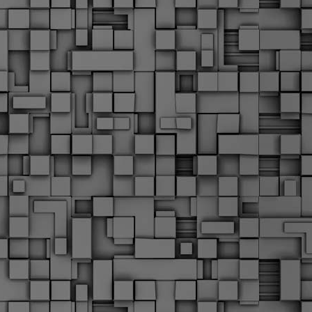
Σ
σ
φ
α
μ
φ
δ
M
Θ
ο
«
δ
ε
M