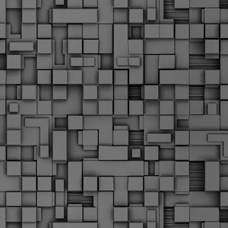
α
δ
α
Τ
ε
Π
ε
δ
F
►
F