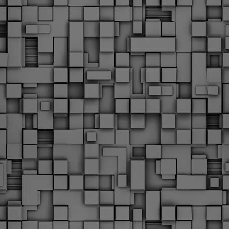
υνεχίζονται οι ορκωμοσίες των νέων Δημοτικών Αστυνομικών
ε δήμους της χώρας. Το Dimastin, αναζητεί σχετικό
ωτογραφικό υλικό στο διαδίκτυο και σας το παρουσιάζει σε
υτή την ανάρτηση. Επίσης, σας καλούμε, αν διαπιστώσετε ότι
ας έχουν "ξεφύγει" ορκωμοσίες, μπορείτε να στέλνετε το
ωτογραφικό τους υλικό στο dimasthes@gmail.gr ώστε να το
ημοσιεύουμε εδώ, άμεσα.
Θεσσαλονίκη: Ορκίστηκαν οι 75 νέοι δημοτικοί
AR
αστυνομικοί – Τι τους ζήτησε ο Αγγελούδης
18
Ενισχύεται το έργο της δημοτικής αστυνομίας στο δήμο
εσσαλονίκης καθώς το πρωί της Τετάρτης 18 Μαρτίου
ρκίστηκαν οι 75 νέοι δημοτικοί αστυνομικοί.
Με αυτούς, σε λίγους μήνες αποκτά ένα ισχυρό σώμα η
ημοτική αστυνομία. Θα είναι πιο κοντά στον πολίτη. Είχα την
υκαιρία να είμαι σήμερα στην ορκωμοσία τους.
Ξεκίνησαν εδώ και μια εβδομάδα οι αφίξεις των
AR
νεοπροσληφθέντων Δημοτικών Αστυνομικών στους
17
δήμους και οι ορκωμοσίες τους - Πλήρες