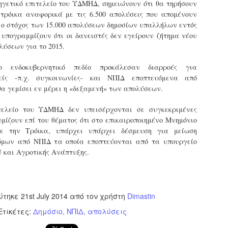
φέρεται να αντέδρασε
σύμφωνα με τις διατάξεις του
ύξησε κατά 1,36% τις θέσεις στάθμευσης για άτομα με
ηγετικό επιτελείο του ΥΔΜΗΔ, σημειώνουν ότι θα τηρήσουν
έντονα στην παρουσία των
Ν. 4830/2021.
ναπηρία. Δεκαεπτά εγκαταλελειμμένα οχήματα
τρόικα αναφορικά με τις 6.500 απολύσεις που απομένουν
ελεγκτών, με αποτέλεσμα να
πομακρύνθηκαν μέσα σε τρεις μήνες από τους δρόμους.
 ο στόχος των 15.000 απολύσεων δημοσίων υπαλλήλων εντός
δημιουργηθεί ένταση στο
υπογραμμίζουν ότι οι δανειστές δεν εγείρουν ζήτημα νέου
σημείο.
ε σταθερά βήματα και προσήλωση στο όραμα για μια πόλη
λύσεων για το 2015.
ιο ανθρώπινη, λειτουργική και δίκαιη, ο Δήμος Σερρών
πιταχύνει την υλοποίηση του Σχεδίου Βιώσιμης Αστικής
ο ενδοκυβερνητικό πεδίο προκάλεσαν διαρροές για
ινητικότητας (ΣΒΑΚ).
είς -π.χ. συγκοινωνίες- και ΝΠΙΔ εποπτευόμενα από
Δημοτική Αστυνομία Σερρών : Αυτόφορη διαδικασία
PR
θα γεμίσει εν μέρει η «δεξαμενή» των απολύσεων.
και Διοικητικό πρόστιμο 3.000€ σε πολίτη για
8
παράνομες κοπές δέντρων στην περιοχή Καλλιθέα
τελείο του ΥΔΜΗΔ δεν υπεισέρχονται σε συγκεκριμένες
ημοτική Αστυνομία και Τμήμα Πρασίνου του Δήμου Σερρών
ετά από καταγγελία εντόπισαν άνδρα να κόβει παράνομα
μίζουν επί του θέματος ότι στο επικαιροποιημένο Μνημόνιο
έντρα στην Καλλιθέα
ε την Τρόικα, υπάρχει υπάρχει δέσμευση για μείωση
όμων από ΝΠΙΔ τα οποία εποπτεύονται από τα υπουργείο
ε αποφασιστικότητα και άμεσα αντανακλαστικά
 και Αγροτικής Ανάπτυξης.
ειτούργησαν οι υπηρεσίες του Δήμου Σερρών, βάζοντας
φρένο» σε περιστατικό καταστροφής αστικού πρασίνου.
υγκεκριμένα, την Τρίτη 7 Απριλίου 2026, μετά από αξιοποίηση
χετικής καταγγελίας, πραγματοποιήθηκε συντονισμένη
ύτηκε
Εγκύκλιος ΥΠ.ΕΣ. με θέμα: «Παροχή οδηγιών
21st July 2014
από τον χρήστη
Dimastin
πιχείρηση από το Τμήμα Δημοτικής Αστυνομίας σε συνεργασία
AR
αναφορικά με το πρόγραμμα εισαγωγικής
ε το Τμήμα Πρασίνου του Δήμου Σερρών.
29
Ετικέτες:
Δημόσιο
ΝΠΙΔ
απολύσεις
εκπαίδευσης των διορισθέντος Δημοτικών
Αστυνομικών της προκήρυξης 1K/2024» - Στα