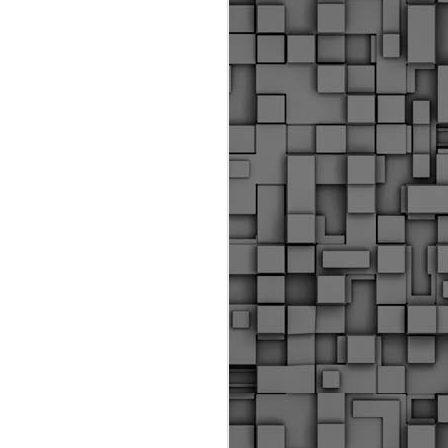
ύς αστυνομικούς, οι οποίοι έχουν
οβλεπόμενη εκπαίδευσή τους και
βουν καθήκοντα.
ιμασίας, ο Δήμος παρέλαβε τρία
 τα οποία θα χρησιμοποιούνται για
καθημερινές μετακινήσεις των
.
Δημοτική Αστυνομία
MAY
Θεσσαλονίκης:
25