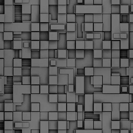
Με την απόφαση αυτή, το ΣτΕ απορρίπτει οριστικά τις
ξιώσεις των δημοσίων υπαλλήλων για επαναφορά των
ώρων, επικυρώνοντας την τρέχουσα κατάσταση παρά τις
ντιδράσεις της ΑΔΕΔΥ
ο ΣτΕ απέρριψε οριστικά την προσφυγή της ΑΔΕΔΥ και ενός
κπαιδευτικού για την επαναφορά των δώρων Χριστουγέννων,
άσχα και θερινής άδειας (13ος και 14ος μισθός) στους
ργαζόμενους του δημόσιου τομέα, κλείνοντας μια μακρά
ιαμάχη δεκαετιών που αφορούσε τις μνημονιακές περικοπές.
Εγγύκλιος ΥΠ.ΕΣ: Προκήρυξη 1Κ/2024 -
EB
Γνωστοποίηση έκδοσης οριστικών αποτελεσμάτων –
4
Παροχή οδηγιών.
 Δείτε/κατεβάστε την πολυαναμενόμενη εγκύκλιο του Υπ.
Με διαρροή 2 μέρες πριν την στάση εργασίας
EB
ενημερώνει το ΣτΕ για την απόρριψη της επαναφοράς
1