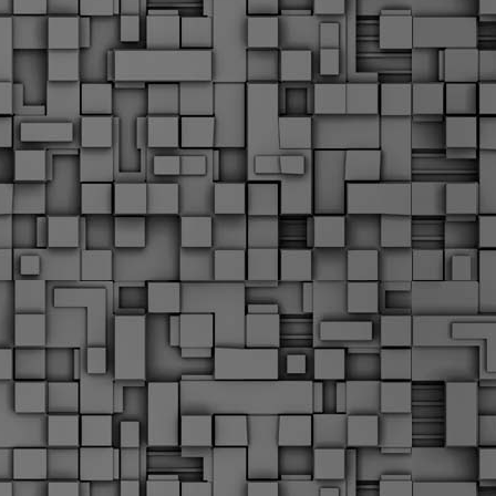
Μ
Ν
Α
χ
φ
υ
α
εί
M
Τ
κ
Δ
ζ
F