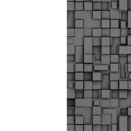
Διοικητικά πρόστιμα
ύψους 11.350€ σε
εργολάβους για
παραβάσεις σε έργα
Ο.Κ.Ω
Η Δημοτική Αστυνομία
Θεσσαλονίκης βεβαίωσε κατά
τις προηγούμενες ημέρες
πρόστιμα για 11 διοικητικές
παραβάσεις που έλαβαν
χώρα κατά τη διάρκεια
εργασιών από εργολαβικά
συνεργεία και οι οποίες
αφορούσαν εκτέλεση
εργασιών χωρίς νόμιμη
σήμανση και στην απόθεση
υλικών – εργαλείων εκτός του
προβλεπόμενου εργοταξίου.