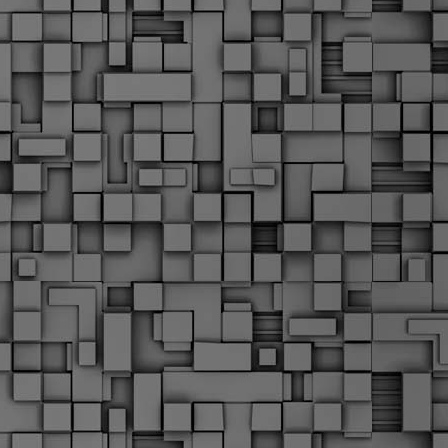
Σ
σ
φ
α
μ
φ
δ
M
Θ
ο
«
δ
ε
M