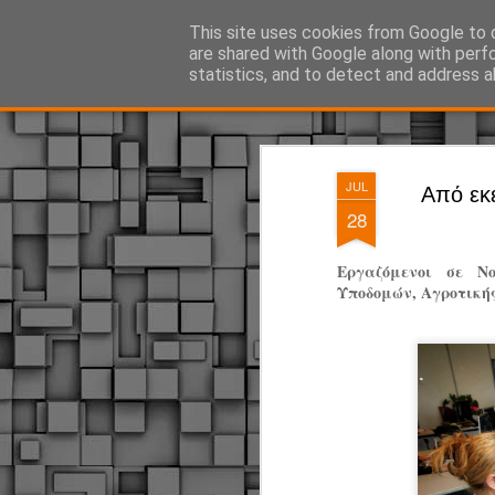
ΔΗΜΟΤΙΚΗ ΑΣΤΥΝΟΜΙΑ, τα νέα!
This site uses cookies from Google to d
are shared with Google along with perf
statistics, and to detect and address a
Magazine
Pages
JUL
Από εκ
28
Εργαζόμενοι σε Ν
Υποδομών, Αγροτική