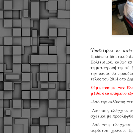
Υ
πάλληλοι σε καθε
Πρόσωπα Ιδιωτικού Δ
Πολιτισμού, καθώς επ
τη μετατροπή της σύμ
την οποία θα προκύψ
τέλος του 2014 στο Δη
Σύμφωνα με τον Ελεύ
μέσα στο επόμενο εξ
-Από την εκδίκαση πε
-Απο τους ελέγχους 
σχετικά με προσληφθέ
-Από τους ελέγχους
Δήμος Κοζάνης :
JUN
αορίστου χρόνου. Π
Αναμνηστικά
7