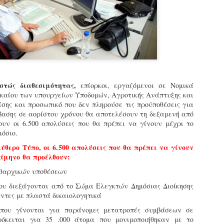
εκπαιδευμένους δημοτικο
ήδη ολοκληρώσει την πρ
είναι έτοιμοι να αναλά
Στο πλαίσιο της προετο
ολοκαίνουργια σκούτερ,
τις περιπολίες και τις 
στελεχών της υπηρεσίας
στώς διαθεσιμότητας,
επίορκοι, εργαζόμενοι σε Νομικά
ικαίου των υπουργείων Υποδομών, Αγροτικής Ανάπτυξης και
ίσης και προσωπικό που δεν πληρούσε τις προϋποθέσεις για
βασης σε αορίστου χρόνου θα αποτελέσουν τη δεξαμενή από
ουν οι 6.500 απολύσεις που θα πρέπει να γίνουν μέχρι το
μόσιο.
θερο Τύπο, οι 6.500 απολύσεις που θα πρέπει να γίνουν
άμηνο θα προέλθουν:
ιθαρχικών υποθέσεων
που διεξάγονται από το Σώμα Ελεγκτών Δημόσιας Διοίκησης
ντες με πλαστά δικαιολογητικά
 που γίνονται για παράνομες μετατροπές συμβάσεων σε
Απολογισμός των
Δημοτική Αστυνομία
JUN
JUN
ρόκειται για 35 .000 άτομα που μονιμοποιήθηκαν με το
ελέγχων σε ιδιοκτήτες
Θεσσαλονίκης: Ένταση
4
4