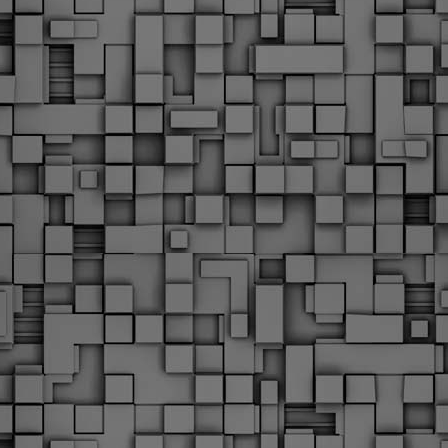
Φωτογραφικό ρεπορτάζ
εγάλες μέρες ζει ο "οργανισμός" της Δημοτικής Αστυνομίας!
α θυμίσουμε ότι κανονικές προσλήψεις στην Δημοτική
στυνομία έχουν να γίνουν από το 2010. Δεκαέξι ολόκληρα
ρόνια! Και βέβαια, ακόμη και με αυτές τις προσλήψεις, δεν
τάνουμε ούτε τα 2/3 των Δημοτικών Αστυνομικών που
πηρετούσαν το 2013 προ της κατάργησης της υπηρεσίας με
πόφαση του σημερινού πρωθυπουργού Κυριάκου Μητσοτάκη. Ας
ναι...
Δημοτική Αστυνομία Θεσσαλονίκης: Διμηνιαίος
AR
απολογισμός ελέγχων τήρησης νομοθεσίας
2
δεσποζόμενων Ζώων συντροφιάς
ον απολογισμό των δράσεων ελέγχου για τα ζώα συντροφιάς
ατά το δίμηνο Ιανουαρίου – Φεβρουαρίου 2026 παρουσιάζει η
ημοτική Αστυνομία Θεσσαλονίκης, με στόχο την προστασία των
ώων και την ομαλή συμβίωση στην πόλη.
ΣτΕ: Οριστική απόρριψη της επαναφοράς του 13ου
EB
και 14ου μισθού για τους δημοσίους υπαλλήλους
18