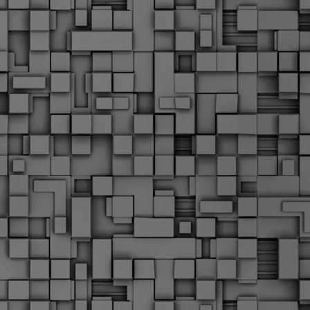
Μ
Ν
Α
χ
φ
υ
α
εί
M
Τ
κ
Δ
ζ
F