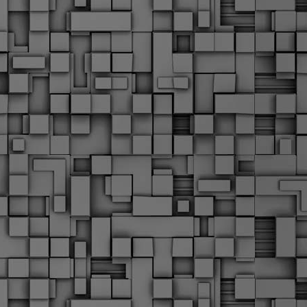
α
δ
α
Τ
ε
Π
ε
δ
F
►
F