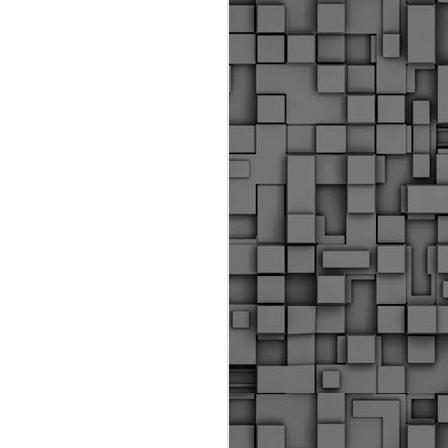
ύς αστυνομικούς, οι οποίοι έχουν
οβλεπόμενη εκπαίδευσή τους και
βουν καθήκοντα.
ιμασίας, ο Δήμος παρέλαβε τρία
 τα οποία θα χρησιμοποιούνται για
καθημερινές μετακινήσεις των
.
Δημοτική Αστυνομία
MAY
Θεσσαλονίκης:
25