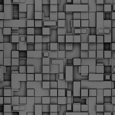
Με την απόφαση αυτή, το ΣτΕ απορρίπτει οριστικά τις
ξιώσεις των δημοσίων υπαλλήλων για επαναφορά των
ώρων, επικυρώνοντας την τρέχουσα κατάσταση παρά τις
ντιδράσεις της ΑΔΕΔΥ
ο ΣτΕ απέρριψε οριστικά την προσφυγή της ΑΔΕΔΥ και ενός
κπαιδευτικού για την επαναφορά των δώρων Χριστουγέννων,
άσχα και θερινής άδειας (13ος και 14ος μισθός) στους
ργαζόμενους του δημόσιου τομέα, κλείνοντας μια μακρά
ιαμάχη δεκαετιών που αφορούσε τις μνημονιακές περικοπές.
Εγγύκλιος ΥΠ.ΕΣ: Προκήρυξη 1Κ/2024 -
EB
Γνωστοποίηση έκδοσης οριστικών αποτελεσμάτων –
4
Παροχή οδηγιών.
 Δείτε/κατεβάστε την πολυαναμενόμενη εγκύκλιο του Υπ.
Με διαρροή 2 μέρες πριν την στάση εργασίας
EB
ενημερώνει το ΣτΕ για την απόρριψη της επαναφοράς
1