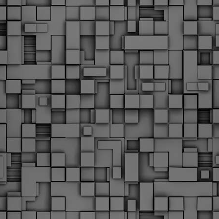
υνεχίζονται οι ορκωμοσίες των νέων Δημοτικών Αστυνομικών
ε δήμους της χώρας. Το Dimastin, αναζητεί σχετικό
ωτογραφικό υλικό στο διαδίκτυο και σας το παρουσιάζει σε
υτή την ανάρτηση. Επίσης, σας καλούμε, αν διαπιστώσετε ότι
ας έχουν "ξεφύγει" ορκωμοσίες, μπορείτε να στέλνετε το
ωτογραφικό τους υλικό στο dimasthes@gmail.gr ώστε να το
ημοσιεύουμε εδώ, άμεσα.
Θεσσαλονίκη: Ορκίστηκαν οι 75 νέοι δημοτικοί
AR
αστυνομικοί – Τι τους ζήτησε ο Αγγελούδης
18
Ενισχύεται το έργο της δημοτικής αστυνομίας στο δήμο
εσσαλονίκης καθώς το πρωί της Τετάρτης 18 Μαρτίου
ρκίστηκαν οι 75 νέοι δημοτικοί αστυνομικοί.
Με αυτούς, σε λίγους μήνες αποκτά ένα ισχυρό σώμα η
ημοτική αστυνομία. Θα είναι πιο κοντά στον πολίτη. Είχα την
υκαιρία να είμαι σήμερα στην ορκωμοσία τους.
Ξεκίνησαν εδώ και μια εβδομάδα οι αφίξεις των
AR
νεοπροσληφθέντων Δημοτικών Αστυνομικών στους
17
δήμους και οι ορκωμοσίες τους - Πλήρες