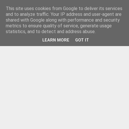
This site uses cookies from Google to deliver its services
and to analyze traffic. Your IP address and user-agent are
shared with Google along with performance and security
metrics to ensure quality of service, generate usage
statistics, and to detect and address abuse.
LEARN MORE
GOT IT