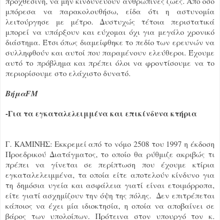
προχθεσινή, να μην κινδυνεύουν ανθρώπινες ζωές. Από όσο
μπόρεσα να παρακολουθήσω, είδα ότι η αστυνομία
λειτούργησε με μέτρο. Δυστυχώς τέτοια περιστατικά
μπορεί να υπάρξουν και εύχομαι όχι για μεγάλο χρονικό
διάστημα. Έτσι όπως διαμείφθηκε το πεδίο των ερευνών να
συλληφθούν και αυτοί που παραμένουν ελεύθεροι. Έχουμε
αυτό το πρόβλημα και πρέπει όλοι να φροντίσουμε να το
περιορίσουμε στο ελάχιστο δυνατό.
ΒήμαFM
-Για τα εγκαταλελειμμένα και επικίνδυνα κτήρια
Γ. ΚΑΜΙΝΗΣ: Εκκρεμεί από το νόμο 2508 του 1997 η έκδοση
Προεδρικού Διατάγματος, το οποίο θα ρύθμιζε ακριβώς τι
πρέπει να γίνεται σε περίπτωση που έχουμε κτίρια
εγκαταλελειμμένα, τα οποία είτε αποτελούν κίνδυνο για
τη δημόσια υγεία και ασφάλεια γιατί είναι ετοιμόρροπα,
είτε γιατί ασχημίζουν την όψη της πόλης. Δεν επιτρέπεται
κάποιος να έχει μία ιδιοκτησία, η οποία να αποβαίνει σε
βάρος των υπολοίπων. Πρότεινα στον υπουργό τον κ.