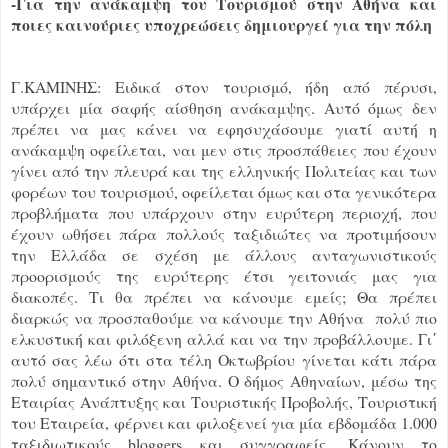
-Για την ανάκαμψη του Τουρισμού στην Αθήνα και
ποιες καινούριες υποχρεώσεις δημιουργεί για την πόλη
Γ.ΚΑΜΙΝΗΣ: Ειδικά στον τουρισμό, ήδη από πέρυσι,
υπάρχει μία σαφής αίσθηση ανάκαμψης. Αυτό όμως δεν
πρέπει να μας κάνει να εφησυχάσουμε γιατί αυτή η
ανάκαμψη οφείλεται, ναι μεν στις προσπάθειες που έχουν
γίνει από την πλευρά και της ελληνικής Πολιτείας και των
φορέων του τουρισμού, οφείλεται όμως και στα γενικότερα
προβλήματα που υπάρχουν στην ευρύτερη περιοχή, που
έχουν ωθήσει πάρα πολλούς ταξιδιώτες να προτιμήσουν
την Ελλάδα σε σχέση με άλλους ανταγωνιστικούς
προορισμούς της ευρύτερης έτσι γειτονιάς μας για
διακοπές. Τι θα πρέπει να κάνουμε εμείς; Θα πρέπει
διαρκώς να προσπαθούμε να κάνουμε την Αθήνα πολύ πιο
ελκυστική και φιλόξενη αλλά και να την προβάλλουμε. Γι΄
αυτό σας λέω ότι στα τέλη Οκτωβρίου γίνεται κάτι πάρα
πολύ σημαντικό στην Αθήνα. Ο δήμος Αθηναίων, μέσω της
Εταιρίας Ανάπτυξης και Τουριστικής Προβολής, Τουριστική
του Εταιρεία, φέρνει και φιλοξενεί για μία εβδομάδα 1.000
ταξιδιωτικούς bloggers και συγγραφείς. Κάνουν το