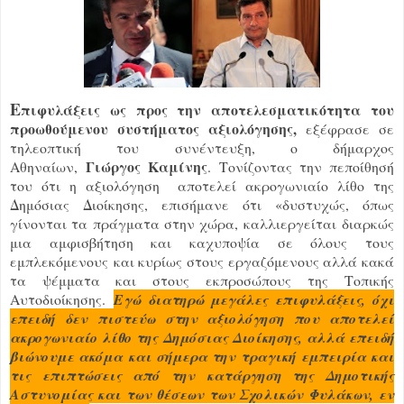
Ε
πιφυλάξεις ως προς την αποτελεσματικότητα του
προωθούμενου συστήματος αξιολόγησης,
εξέφρασε σε
τηλεοπτική του συνέντευξη, ο δήμαρχος
Γιώργος Καμίνης
Αθηναίων,
. Τονίζοντας την πεποίθησή
του ότι η αξιολόγηση αποτελεί ακρογωνιαίο λίθο της
Δημόσιας Διοίκησης, επισήμανε ότι «δυστυχώς, όπως
γίνονται τα πράγματα στην χώρα, καλλιεργείται διαρκώς
μια αμφισβήτηση και καχυποψία σε όλους τους
εμπλεκόμενους και κυρίως στους εργαζόμενους αλλά κακά
τα ψέμματα και στους εκπροσώπους της Τοπικής
Αυτοδιοίκησης.
Εγώ διατηρώ μεγάλες επιφυλάξεις, όχι
επειδή δεν πιστεύω στην αξιολόγηση που αποτελεί
ακρογωνιαίο λίθο της Δημόσιας Διοίκησης, αλλά επειδή
βιώνουμε ακόμα και σήμερα την τραγική εμπειρία και
τις επιπτώσεις από την κατάργηση της Δημοτικής
Αστυνομίας και των θέσεων των Σχολικών Φυλάκων, εν