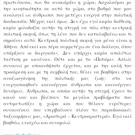
πρωτεύουσα, πως θα ανακάμψει η χώρα; Ασχολούμαι με
την κινητικότητα σε αυτό το χώρο, στο βαθμό που μου
αναλογεί ως άνθρωπος που μετέχει ενεργά στην πολιτική
διαδικασία. Μέχρις εκεί όμως. Δεν έχω εγώ καμία διάθεση,
καμία φιλοδοξία αυτήν τη στιγμή να πάω στην κεντρική
πολιτική σκηνή, όπως τη λένε που δεν καταλαβαίνω και τι
σημαίνει αυτό. Κεντρική πολιτική σκηνή για μένα είναι η
Αθήνα. Από εκεί και πέρα συμμετέχω σε ένα διάλογο, όπου
υπάρξουν οι διεργασίες. Δεν υπάρχει καμία απολύτως
ταύτιση με κανέναν. Ούτε και με το «Ποτάμι». Απλώς
συναινώ με οποιονδήποτε έρχεται, και με την καλή του
προαίρεση και με τη συμβολή του, θέλει να βοηθήσει στην
αναζωογόνηση της πολιτικής μας ζωής: στο να
ενεργοποιηθούν καινούργιοι άνθρωποι και καινούργιες
δυνάμεις. Άνθρωποι, οι οποίοι αυτήν τη στιγμή έχουν το
κοινό νου και βλέπουν τα μεγάλα προβλήματα που
αντιμετωπίζει η χώρα και που θέλουν ευρύτερες
συναινέσεις που υπερβαίνουν πλέον τις παραδοσιακές
ταξινομήσεις μας, «Αριστερά – Κεντροαριστερά». Εγώ εκεί
βοηθάω, ενισχύω και συνομιλώ.
www.aftodioikisi.gr