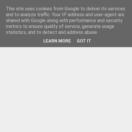
This site uses cookies from Google to deliver its services
and to analyze traffic. Your IP address and user-agent are
shared with Google along with performance and security
metrics to ensure quality of service, generate usage
statistics, and to detect and address abuse.
LEARN MORE
GOT IT