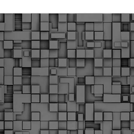
Φωτογραφικό ρεπορτάζ
εγάλες μέρες ζει ο "οργανισμός" της Δημοτικής Αστυνομίας!
α θυμίσουμε ότι κανονικές προσλήψεις στην Δημοτική
στυνομία έχουν να γίνουν από το 2010. Δεκαέξι ολόκληρα
ρόνια! Και βέβαια, ακόμη και με αυτές τις προσλήψεις, δεν
τάνουμε ούτε τα 2/3 των Δημοτικών Αστυνομικών που
πηρετούσαν το 2013 προ της κατάργησης της υπηρεσίας με
πόφαση του σημερινού πρωθυπουργού Κυριάκου Μητσοτάκη. Ας
ναι...
Δημοτική Αστυνομία Θεσσαλονίκης: Διμηνιαίος
AR
απολογισμός ελέγχων τήρησης νομοθεσίας
2
δεσποζόμενων Ζώων συντροφιάς
ον απολογισμό των δράσεων ελέγχου για τα ζώα συντροφιάς
ατά το δίμηνο Ιανουαρίου – Φεβρουαρίου 2026 παρουσιάζει η
ημοτική Αστυνομία Θεσσαλονίκης, με στόχο την προστασία των
ώων και την ομαλή συμβίωση στην πόλη.
ΣτΕ: Οριστική απόρριψη της επαναφοράς του 13ου
EB
και 14ου μισθού για τους δημοσίους υπαλλήλους
18