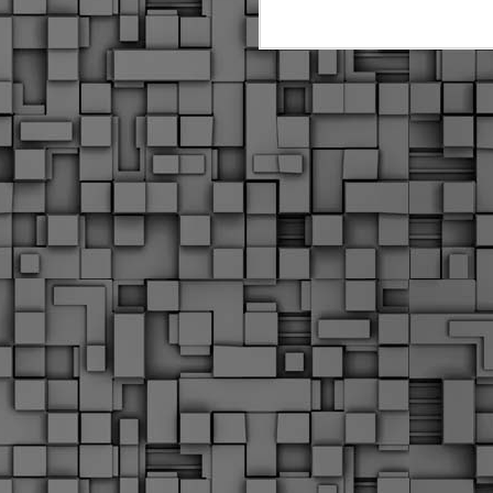
Μ
Ν
Α
χ
φ
υ
α
εί
M
Τ
κ
Δ
ζ
F