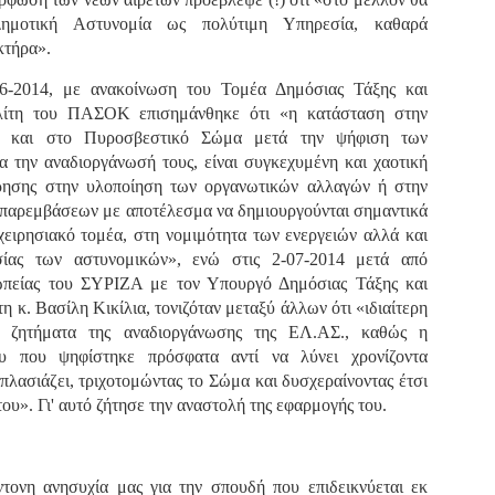
τμήματα δοκιμων Αστυφυλάκων Νάουσας, Γρεβενων
Δημοτική Αστυνομία ως πολύτιμη Υπηρεσία, καθαρά
και Μουζακίου το 2ο μέρος της Θεωρητικής
κτήρα».
εκπαίδευσης 4/5 - 31/5
τη έκδοση εγκυκλιου οδηγιών σχετικά με το χρονοδιάγραμμα
-2014, με ανακοίνωση του Τομέα Δημόσιας Τάξης και
κπαίδευσης (θεωρητικής και πρακτικής) των νεοδιορισθέντων
λίτη του ΠΑΣΟΚ επισημάνθηκε ότι «η κατάσταση στην
.Α. της προκήρυξης 1Κ/2024, προχώρησε Τμήμα Εποπτείας
νθρωπίνου Δυναμικού Δημοτικής Αστυνομίας, της Δ/νσης
α και στο Πυροσβεστικό Σώμα μετά την ψήφιση των
ροσωπικού Τοπ. Αυτοδιοίκησης, της Γενικής Γραμματείας
α την αναδιοργάνωσή τους, είναι συγκεχυμένη και χαοτική
ημόσιας Διοίκησης του Υπ. Εσωτερικών.
Δημοσιέυθηκε στο ΦΕΚ Β' 1682/26-03-2026 η
AR
έρησης στην υλοποίηση των οργανωτικών αλλαγών ή στην
Απόφαση 16458 με θέμα;: «Εισαγωγική Εκπαίδευση -
27
παρεμβάσεων με αποτέλεσμα να δημιουργούνται σημαντικά
Επιμόρφωση του ειδικού ένστολου προσωπικού της
χειρησιακό τομέα, στη νομιμότητα των ενεργειών αλλά και
δημοτικής αστυνομίας»
σίας των αστυνομικών», ενώ στις 2-07-2014 μετά από
ημοσιεύθηκε στο ΦΕΚ Β' 1682/26-03-2026 η Aπόφαση 16458 με
ωπείας του ΣΥΡΙΖΑ με τον Υπουργό Δημόσιας Τάξης και
ίτλο: «Εισαγωγική Εκπαίδευση - Επιμόρφωση του ειδικού
νστολου προσωπικού της δημοτικής αστυνομίας».
 κ. Βασίλη Κικίλια, τονιζόταν μεταξύ άλλων ότι «ιδιαίτερη
 ζητήματα της αναδιοργάνωσης της ΕΛ.ΑΣ., καθώς η
υ που ψηφίστηκε πρόσφατα αντί να λύνει χρονίζοντα
λασιάζει, τριχοτομώντας το Σώμα και δυσχεραίνοντας έτσι
 του». Γι' αυτό ζήτησε την αναστολή της εφαρμογής του.
Φωτορεπορτάζ από τις ορκωμοσίες των
AR
νεοπροσληφθέντων Δημοτιοκών Αστυνομικών
19
(ανανεώνεται συνεχώς)
ονη ανησυχία μας για την σπουδή που επιδεικνύεται εκ