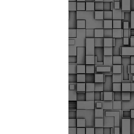
Διοικητικά πρόστιμα
ύψους 11.350€ σε
εργολάβους για
παραβάσεις σε έργα
Ο.Κ.Ω
Η Δημοτική Αστυνομία
Θεσσαλονίκης βεβαίωσε κατά
τις προηγούμενες ημέρες
πρόστιμα για 11 διοικητικές
παραβάσεις που έλαβαν
χώρα κατά τη διάρκεια
εργασιών από εργολαβικά
συνεργεία και οι οποίες
αφορούσαν εκτέλεση
εργασιών χωρίς νόμιμη
σήμανση και στην απόθεση
υλικών – εργαλείων εκτός του
προβλεπόμενου εργοταξίου.