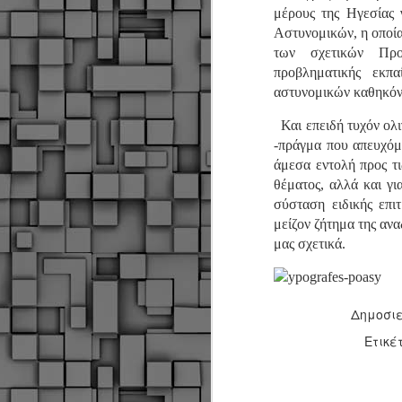
Σ
μέρους της Ηγεσίας
σ
Αστυνομικών, η οποία
φ
των σχετικών Προ
α
μ
προβληματικής εκπα
φ
αστυνομικών καθηκόν
δ
Και επειδή τυχόν ολι
-πράγμα που απευχόμ
M
άμεσα εντολή προς τι
θέματος, αλλά και γ
σύσταση ειδικής επι
Θ
μείζον ζήτημα της α
ο
μας σχετικά.
«
δ
ε
Δημοσι
Ετικέ
M