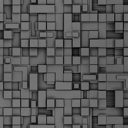
α
δ
α
Τ
ε
Π
ε
δ
F
►
F