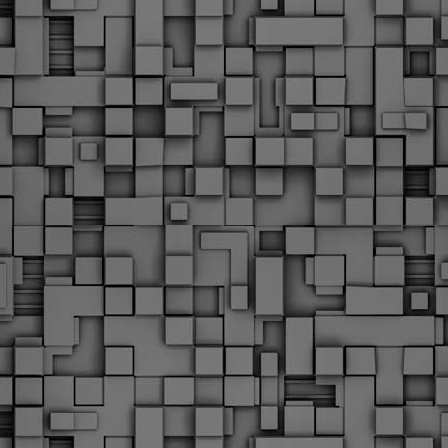
Με την απόφαση αυτή, το ΣτΕ απορρίπτει οριστικά τις
ξιώσεις των δημοσίων υπαλλήλων για επαναφορά των
ώρων, επικυρώνοντας την τρέχουσα κατάσταση παρά τις
ντιδράσεις της ΑΔΕΔΥ
ο ΣτΕ απέρριψε οριστικά την προσφυγή της ΑΔΕΔΥ και ενός
κπαιδευτικού για την επαναφορά των δώρων Χριστουγέννων,
άσχα και θερινής άδειας (13ος και 14ος μισθός) στους
ργαζόμενους του δημόσιου τομέα, κλείνοντας μια μακρά
ιαμάχη δεκαετιών που αφορούσε τις μνημονιακές περικοπές.
Εγγύκλιος ΥΠ.ΕΣ: Προκήρυξη 1Κ/2024 -
EB
Γνωστοποίηση έκδοσης οριστικών αποτελεσμάτων –
4
Παροχή οδηγιών.
 Δείτε/κατεβάστε την πολυαναμενόμενη εγκύκλιο του Υπ.
Με διαρροή 2 μέρες πριν την στάση εργασίας
EB
ενημερώνει το ΣτΕ για την απόρριψη της επαναφοράς
1