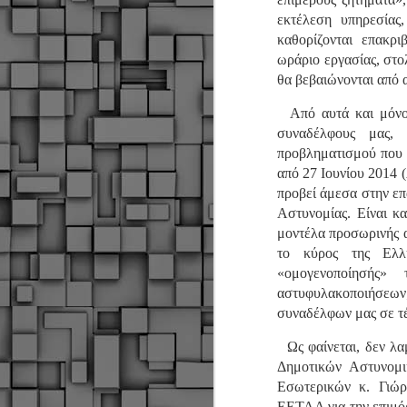
α
εκτέλεση υπηρεσίας
α
α
καθορίζονται επακρι
ωράριο εργασίας, στολ
Μ
θα βεβαιώνονται από 
π
ε
Από αυτά και μόνον
Κ
συναδέλφους μας,
A
προβληματισμού που 
από 27 Ιουνίου 2014 
προβεί άμεσα στην επ
Δ
μ
Αστυνομίας. Είναι κα
δ
μοντέλα προσωρινής ασ
το κύρος της Ελλ
Μ
«ομογενοποίησής»
λ
αστυφυλακοποιήσεων
«
συναδέλφων μας σε τέ
Σ
σ
Ως φαίνεται, δεν λα
ε
M
Δημοτικών Αστυνομι
μ
Εσωτερικών κ. Γιώρ
ΕΕΤΑΑ για την επιμό