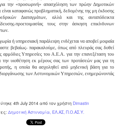
υνεχίζονται οι ορκωμοσίες των νέων Δημοτικών Αστυνομικών
 για την «προσωρινή» απασχόληση των πρώην Δημοτικών
ε δήμους της χώρας. Το Dimastin, αναζητεί σχετικό
 είναι καταφανώς προβληματική, δεδομένης της μη έκδοσης
ωτογραφικό υλικό στο διαδίκτυο και σας το παρουσιάζει σε
εδρικών Διαταγμάτων, αλλά και της αυταπόδεικτα
υτή την ανάρτηση. Επίσης, σας καλούμε, αν διαπιστώσετε ότι
ας έχουν "ξεφύγει" ορκωμοσίες, μπορείτε να στέλνετε το
ίδευσης-προετοιμασίας τους στην άσκηση επικίνδυνων
ωτογραφικό τους υλικό στο dimasthes@gmail.gr ώστε να το
των.
ημοσιεύουμε εδώ, άμεσα.
γωρία ή υπηρεσιακή παράλειψη ενδέχεται να αποβεί μοιραία
αστε βεβαίως- παρακαλούμε, όπως από πλευράς σας δοθεί
Θεσσαλονίκη: Ορκίστηκαν οι 75 νέοι δημοτικοί
AR
ς αρμόδιες Υπηρεσίες του Α.Ε.Α. για την επανεξέταση του
αστυνομικοί – Τι τους ζήτησε ο Αγγελούδης
18
ια την υιοθέτηση εκ μέρους σας των προτάσεών μας για τη
Ενισχύεται το έργο της δημοτικής αστυνομίας στο δήμο
τροπής, η οποία θα ασχοληθεί από μηδενική βάση για το
εσσαλονίκης καθώς το πρωί της Τετάρτης 18 Μαρτίου
ναδιοργάνωσης των Αστυνομικών Υπηρεσιών, ενημερώνοντάς
ρκίστηκαν οι 75 νέοι δημοτικοί αστυνομικοί.
Με αυτούς, σε λίγους μήνες αποκτά ένα ισχυρό σώμα η
ημοτική αστυνομία. Θα είναι πιο κοντά στον πολίτη. Είχα την
υκαιρία να είμαι σήμερα στην ορκωμοσία τους.
εύτηκε
4th July 2014
από τον χρήστη
Dimastin
τες:
Δημοτική Αστυνομία
ΕΛ.ΑΣ
Π.Ο.ΑΣ.Υ.
Ξεκίνησαν εδώ και μια εβδομάδα οι αφίξεις των
AR
νεοπροσληφθέντων Δημοτικών Αστυνομικών στους
17
δήμους και οι ορκωμοσίες τους - Πλήρες