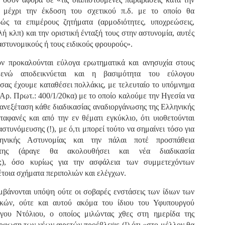
φέρεται να αντέδρασε
σύμφωνα με τις διατάξεις του
ύξησε κατά 1,36% τις θέσεις στάθμευσης για άτομα με
έντονα στην παρουσία των
, μέχρι την έκδοση του σχετικού π.δ. με το οποίο θα
Ν. 4830/2021.
ναπηρία. Δεκαεπτά εγκαταλελειμμένα οχήματα
ελεγκτών, με αποτέλεσμα να
πομακρύνθηκαν μέσα σε τρεις μήνες από τους δρόμους.
βώς τα επιμέρους ζητήματα (αρμοδιότητες, υποχρεώσεις,
δημιουργηθεί ένταση στο
ή κλπ) και την οριστική ένταξή τους στην αστυνομία, αυτές
σημείο.
ε σταθερά βήματα και προσήλωση στο όραμα για μια πόλη
αστυνομικούς ή τους ειδικούς φρουρούς».
ιο ανθρώπινη, λειτουργική και δίκαιη, ο Δήμος Σερρών
πιταχύνει την υλοποίηση του Σχεδίου Βιώσιμης Αστικής
 προκαλούνται εύλογα ερωτηματικά και ανησυχία στους
ινητικότητας (ΣΒΑΚ).
 ενώ αποδεικνύεται και η βασιμότητα του εύλογου
Δημοτική Αστυνομία Σερρών : Αυτόφορη διαδικασία
PR
σας έχουμε καταθέσει πολλάκις, με τελευταίο το υπόμνημα
και Διοικητικό πρόστιμο 3.000€ σε πολίτη για
8
(Αρ. Πρωτ.: 400/1/20κα) με το οποίο καλούμε την Ηγεσία να
παράνομες κοπές δέντρων στην περιοχή Καλλιθέα
ανεξέταση κάθε διαδικασίας αναδιοργάνωσης της Ελληνικής
ημοτική Αστυνομία και Τμήμα Πρασίνου του Δήμου Σερρών
ετά από καταγγελία εντόπισαν άνδρα να κόβει παράνομα
ταφανές και από την εν θέματι εγκύκλιο, ότι υιοθετούνται
έντρα στην Καλλιθέα
τυνόμευσης (!), με ό,τι μπορεί τούτο να σημαίνει τόσο για
ηνικής Αστυνομίας και την πάλαι ποτέ προσπάθεια
ε αποφασιστικότητα και άμεσα αντανακλαστικά
 της (άραγε θα ακολουθήσει και νέα διαδικασία
ειτούργησαν οι υπηρεσίες του Δήμου Σερρών, βάζοντας
;), όσο κυρίως για την ασφάλεια των συμμετεχόντων
φρένο» σε περιστατικό καταστροφής αστικού πρασίνου.
τοια σχήματα περιπολιών και ελέγχων.
υγκεκριμένα, την Τρίτη 7 Απριλίου 2026, μετά από αξιοποίηση
χετικής καταγγελίας, πραγματοποιήθηκε συντονισμένη
μβάνονται υπόψη ούτε οι σοβαρές ενστάσεις των ίδιων των
Εγκύκλιος ΥΠ.ΕΣ. με θέμα: «Παροχή οδηγιών
πιχείρηση από το Τμήμα Δημοτικής Αστυνομίας σε συνεργασία
AR
αναφορικά με το πρόγραμμα εισαγωγικής
κών, ούτε και αυτού ακόμα του ίδιου του Υφυπουργού
ε το Τμήμα Πρασίνου του Δήμου Σερρών.
29
εκπαίδευσης των διορισθέντος Δημοτικών
γου Ντόλιου, ο οποίος μιλώντας χθες στη ημερίδα της
Αστυνομικών της προκήρυξης 1K/2024» - Στα
ρφωση των νέων αιρετών προέβλεψε (!) ότι «στο μέλλον θα