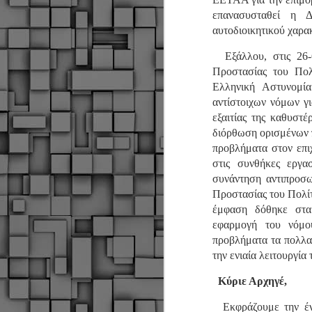
επανασυσταθεί η 
αυτοδιοικητικού χαρα
Σ
Εξάλλου, στις 26-6
ε
Προστασίας του Πο
Δ
α
Ελληνική Αστυνομί
Π
αντίστοιχων νόμων γι
Δ
M
εξαιτίας της καθυστ
διόρθωση ορισμένων 
προβλήματα στον επι
στις συνθήκες εργα
Δ
συνάντηση αντιπροσ
τ
έ
Προστασίας του Πολίτη
έμφαση δόθηκε στα
εφαρμογή του νόμο
προβλήματα τα πολλαπ
την ενιαία λειτουργία
M
Κύριε Αρχηγέ,
Εκφράζουμε την έντ