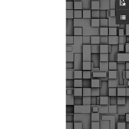
ύς αστυνομικούς, οι οποίοι έχουν
οβλεπόμενη εκπαίδευσή τους και
βουν καθήκοντα.
ιμασίας, ο Δήμος παρέλαβε τρία
 τα οποία θα χρησιμοποιούνται για
καθημερινές μετακινήσεις των
.
Δημοτική Αστυνομία
MAY
Θεσσαλονίκης:
25