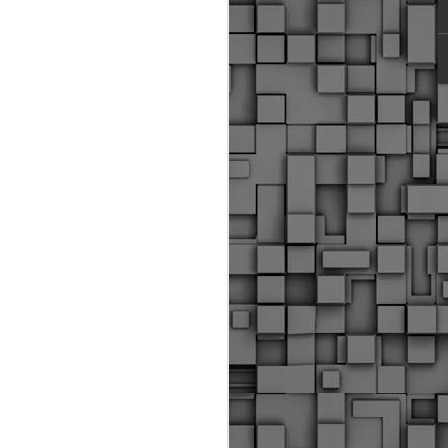
ύς αστυνομικούς, οι οποίοι έχουν
οβλεπόμενη εκπαίδευσή τους και
βουν καθήκοντα.
ιμασίας, ο Δήμος παρέλαβε τρία
 τα οποία θα χρησιμοποιούνται για
καθημερινές μετακινήσεις των
.
Δημοτική Αστυνομία
MAY
Θεσσαλονίκης:
25