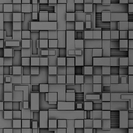
Σ
σ
φ
α
μ
φ
δ
M
Θ
ο
«
δ
ε
M