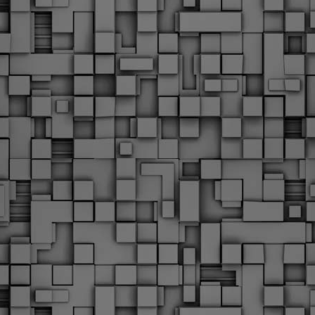
Με την απόφαση αυτή, το ΣτΕ απορρίπτει οριστικά τις
ξιώσεις των δημοσίων υπαλλήλων για επαναφορά των
ώρων, επικυρώνοντας την τρέχουσα κατάσταση παρά τις
ντιδράσεις της ΑΔΕΔΥ
ο ΣτΕ απέρριψε οριστικά την προσφυγή της ΑΔΕΔΥ και ενός
κπαιδευτικού για την επαναφορά των δώρων Χριστουγέννων,
άσχα και θερινής άδειας (13ος και 14ος μισθός) στους
ργαζόμενους του δημόσιου τομέα, κλείνοντας μια μακρά
ιαμάχη δεκαετιών που αφορούσε τις μνημονιακές περικοπές.
Εγγύκλιος ΥΠ.ΕΣ: Προκήρυξη 1Κ/2024 -
EB
Γνωστοποίηση έκδοσης οριστικών αποτελεσμάτων –
4
Παροχή οδηγιών.
 Δείτε/κατεβάστε την πολυαναμενόμενη εγκύκλιο του Υπ.
Με διαρροή 2 μέρες πριν την στάση εργασίας
EB
ενημερώνει το ΣτΕ για την απόρριψη της επαναφοράς
1