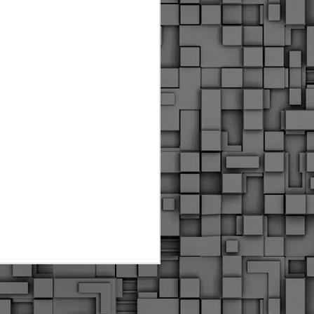
Διοικητικά πρόστιμα
ύψους 11.350€ σε
εργολάβους για
παραβάσεις σε έργα
Ο.Κ.Ω
Η Δημοτική Αστυνομία
Θεσσαλονίκης βεβαίωσε κατά
τις προηγούμενες ημέρες
πρόστιμα για 11 διοικητικές
παραβάσεις που έλαβαν
χώρα κατά τη διάρκεια
εργασιών από εργολαβικά
συνεργεία και οι οποίες
αφορούσαν εκτέλεση
εργασιών χωρίς νόμιμη
σήμανση και στην απόθεση
υλικών – εργαλείων εκτός του
προβλεπόμενου εργοταξίου.