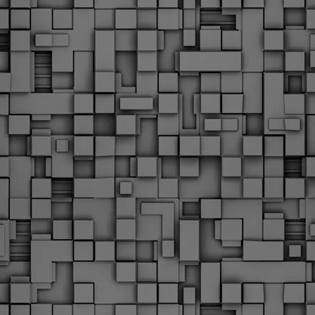
υνεχίζονται οι ορκωμοσίες των νέων Δημοτικών Αστυνομικών
ε δήμους της χώρας. Το Dimastin, αναζητεί σχετικό
ωτογραφικό υλικό στο διαδίκτυο και σας το παρουσιάζει σε
υτή την ανάρτηση. Επίσης, σας καλούμε, αν διαπιστώσετε ότι
ας έχουν "ξεφύγει" ορκωμοσίες, μπορείτε να στέλνετε το
ωτογραφικό τους υλικό στο dimasthes@gmail.gr ώστε να το
ημοσιεύουμε εδώ, άμεσα.
Θεσσαλονίκη: Ορκίστηκαν οι 75 νέοι δημοτικοί
AR
αστυνομικοί – Τι τους ζήτησε ο Αγγελούδης
18
Ενισχύεται το έργο της δημοτικής αστυνομίας στο δήμο
εσσαλονίκης καθώς το πρωί της Τετάρτης 18 Μαρτίου
ρκίστηκαν οι 75 νέοι δημοτικοί αστυνομικοί.
Με αυτούς, σε λίγους μήνες αποκτά ένα ισχυρό σώμα η
ημοτική αστυνομία. Θα είναι πιο κοντά στον πολίτη. Είχα την
υκαιρία να είμαι σήμερα στην ορκωμοσία τους.
Ξεκίνησαν εδώ και μια εβδομάδα οι αφίξεις των
AR
νεοπροσληφθέντων Δημοτικών Αστυνομικών στους
17
δήμους και οι ορκωμοσίες τους - Πλήρες