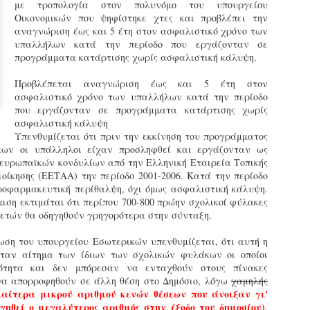
με τροπολογία στον πολυνόμο του υπουργείου
εκπαιδευμένους δημοτικο
Οικονομικών που ψηφίστηκε χτες και προβλέπει την
ήδη ολοκληρώσει την πρ
αναγνώριση έως και 5 έτη στον ασφαλιστικό χρόνο των
είναι έτοιμοι να αναλά
υπαλλήλων κατά την περίοδο που εργάζονταν σε
προγράμματα κατάρτισης χωρίς ασφαλιστική κάλυψη.
Στο πλαίσιο της προετο
ολοκαίνουργια σκούτερ,
Προβλέπεται αναγνώριση έως και 5 έτη στον
τις περιπολίες και τις 
ασφαλιστικό χρόνο των υπαλλήλων κατά την περίοδο
στελεχών της υπηρεσίας
που εργάζονταν σε προγράμματα κατάρτισης χωρίς
ασφαλιστική κάλυψη
Υπενθυμίζεται ότι πριν την εκκίνηση του προγράμματος
ων οι υπάλληλοι είχαν προσληφθεί και εργάζονταν ως
 ευρωπαϊκών κονδυλίων από την Ελληνική Εταιρεία Τοπικής
οίκησης (ΕΕΤΑΑ) την περίοδο 2001-2006. Κατά την περίοδο
τροφαρμακευτική περίθαλψη, όχι όμως ασφαλιστική κάλυψη.
μιση εκτιμάται ότι περίπου 700-800 πρώην σχολικοί φύλακες
 ετών θα οδηγηθούν γρηγορότερα στην σύνταξη.
ση του υπουργείου Εσωτερικών υπενθυμίζεται, ότι αυτή η
ήταν αίτημα των ίδιων των σχολικών φυλάκων οι οποίοι
ότητα και δεν μπόρεσαν να ενταχθούν στους πίνακες
 να απορροφηθούν σε άλλη θέση στο Δημόσιο, λόγω
χαμηλής
ιαίτερα μικρού αριθμού κενών θέσεων που άνοιξαν γι'
Απολογισμός των
Δημοτική Αστυνομία
JUN
JUN
γηθεί ο μεγαλύτερος αριθμός στην έξοδο του δημοσίου)
.
ελέγχων σε ιδιοκτήτες
Θεσσαλονίκης: Ένταση
4
4