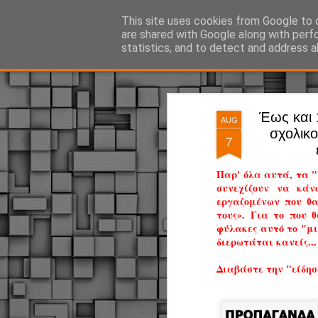
ΔΗΜΟΤΙΚΗ ΑΣΤΥΝΟΜΙΑ, τα νέα!
This site uses cookies from Google to d
are shared with Google along with perf
statistics, and to detect and address a
Magazine
Pages
Έως και 
AUG
σχολικο
7
Παρ' όλα αυτά, τα 
συνεχίζουν να κά
εργαζομένων που θ
τους». Για το που 
φύλακες αυτό το "μι
διερωτάται κανείς...
Διαβάστε την "είδησ