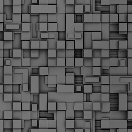
α
δ
α
Τ
ε
Π
ε
δ
F
►
F