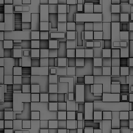
Φωτογραφικό ρεπορτάζ
εγάλες μέρες ζει ο "οργανισμός" της Δημοτικής Αστυνομίας!
α θυμίσουμε ότι κανονικές προσλήψεις στην Δημοτική
στυνομία έχουν να γίνουν από το 2010. Δεκαέξι ολόκληρα
ρόνια! Και βέβαια, ακόμη και με αυτές τις προσλήψεις, δεν
τάνουμε ούτε τα 2/3 των Δημοτικών Αστυνομικών που
πηρετούσαν το 2013 προ της κατάργησης της υπηρεσίας με
πόφαση του σημερινού πρωθυπουργού Κυριάκου Μητσοτάκη. Ας
ναι...
Δημοτική Αστυνομία Θεσσαλονίκης: Διμηνιαίος
AR
απολογισμός ελέγχων τήρησης νομοθεσίας
2
δεσποζόμενων Ζώων συντροφιάς
ον απολογισμό των δράσεων ελέγχου για τα ζώα συντροφιάς
ατά το δίμηνο Ιανουαρίου – Φεβρουαρίου 2026 παρουσιάζει η
ημοτική Αστυνομία Θεσσαλονίκης, με στόχο την προστασία των
ώων και την ομαλή συμβίωση στην πόλη.
ΣτΕ: Οριστική απόρριψη της επαναφοράς του 13ου
EB
και 14ου μισθού για τους δημοσίους υπαλλήλους
18