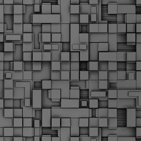
Μ
Ν
Α
χ
φ
υ
α
εί
M
Τ
κ
Δ
ζ
F