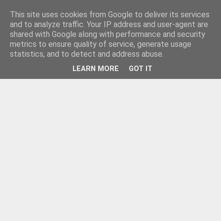
This site uses cookies from Google to deliver its services
and to analyze traffic. Your IP address and user-agent are
shared with Google along with performance and security
metrics to ensure quality of service, generate usage
statistics, and to detect and address abuse.
LEARN MORE
GOT IT