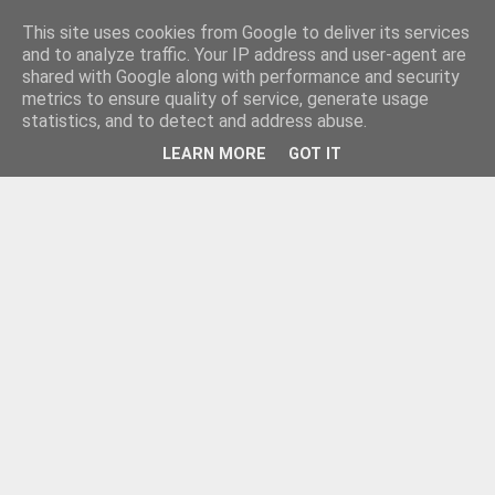
This site uses cookies from Google to deliver its services
and to analyze traffic. Your IP address and user-agent are
shared with Google along with performance and security
metrics to ensure quality of service, generate usage
statistics, and to detect and address abuse.
LEARN MORE
GOT IT