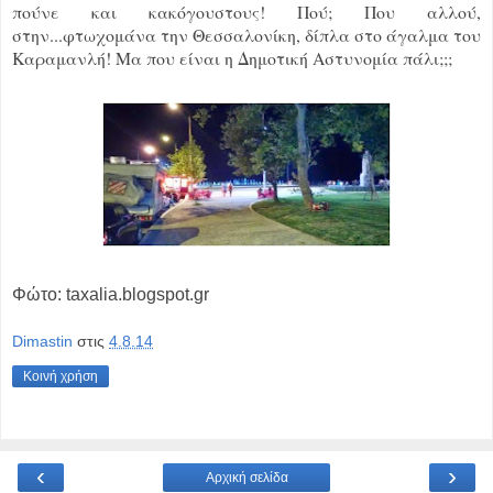
πούνε και κακόγουστους! Πού; Που αλλού,
στην...φτωχομάνα την Θεσσαλονίκη, δίπλα στο άγαλμα του
Καραμανλή! Μα που είναι η Δημοτική Αστυνομία πάλι;;;
Φώτο: taxalia.blogspot.gr
Dimastin
στις
4.8.14
Κοινή χρήση
‹
›
Αρχική σελίδα