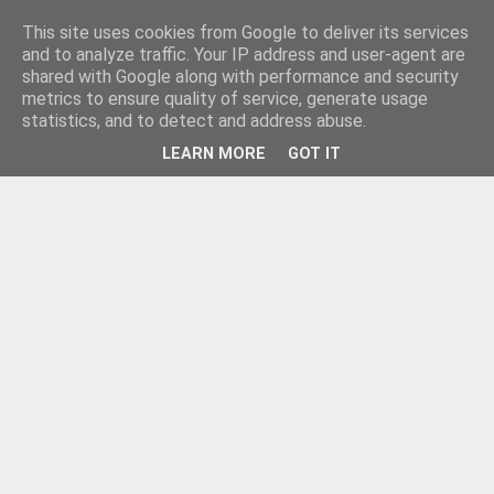
This site uses cookies from Google to deliver its services
and to analyze traffic. Your IP address and user-agent are
shared with Google along with performance and security
metrics to ensure quality of service, generate usage
statistics, and to detect and address abuse.
LEARN MORE
GOT IT