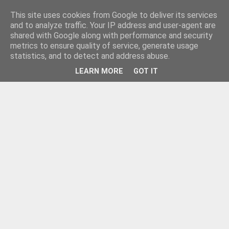
This site uses cookies from Google to deliver its services
and to analyze traffic. Your IP address and user-agent are
shared with Google along with performance and security
metrics to ensure quality of service, generate usage
statistics, and to detect and address abuse.
LEARN MORE
GOT IT