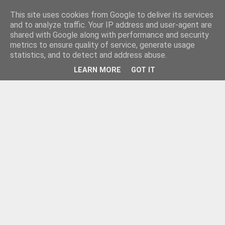
This site uses cookies from Google to deliver its services
and to analyze traffic. Your IP address and user-agent are
shared with Google along with performance and security
metrics to ensure quality of service, generate usage
statistics, and to detect and address abuse.
LEARN MORE
GOT IT