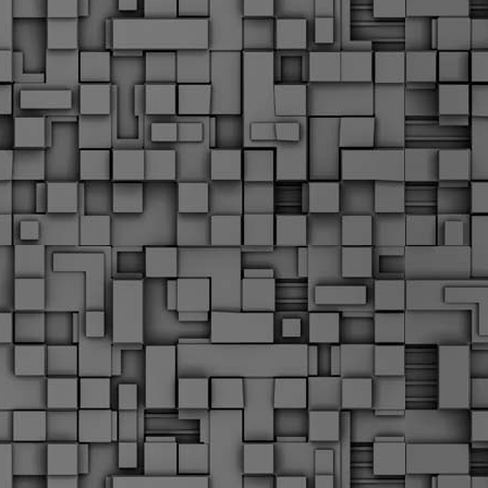
α
δ
α
Τ
ε
Π
ε
δ
F
►
F