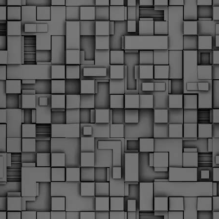
υνεχίζονται οι ορκωμοσίες των νέων Δημοτικών Αστυνομικών
ε δήμους της χώρας. Το Dimastin, αναζητεί σχετικό
ωτογραφικό υλικό στο διαδίκτυο και σας το παρουσιάζει σε
υτή την ανάρτηση. Επίσης, σας καλούμε, αν διαπιστώσετε ότι
ας έχουν "ξεφύγει" ορκωμοσίες, μπορείτε να στέλνετε το
ωτογραφικό τους υλικό στο dimasthes@gmail.gr ώστε να το
ημοσιεύουμε εδώ, άμεσα.
Θεσσαλονίκη: Ορκίστηκαν οι 75 νέοι δημοτικοί
AR
αστυνομικοί – Τι τους ζήτησε ο Αγγελούδης
18
Ενισχύεται το έργο της δημοτικής αστυνομίας στο δήμο
εσσαλονίκης καθώς το πρωί της Τετάρτης 18 Μαρτίου
ρκίστηκαν οι 75 νέοι δημοτικοί αστυνομικοί.
Με αυτούς, σε λίγους μήνες αποκτά ένα ισχυρό σώμα η
ημοτική αστυνομία. Θα είναι πιο κοντά στον πολίτη. Είχα την
υκαιρία να είμαι σήμερα στην ορκωμοσία τους.
Ξεκίνησαν εδώ και μια εβδομάδα οι αφίξεις των
AR
νεοπροσληφθέντων Δημοτικών Αστυνομικών στους
17
δήμους και οι ορκωμοσίες τους - Πλήρες