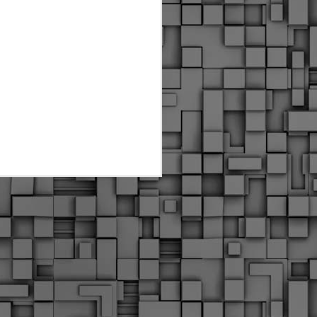
Διοικητικά πρόστιμα
ύψους 11.350€ σε
εργολάβους για
παραβάσεις σε έργα
Ο.Κ.Ω
Η Δημοτική Αστυνομία
Θεσσαλονίκης βεβαίωσε κατά
τις προηγούμενες ημέρες
πρόστιμα για 11 διοικητικές
παραβάσεις που έλαβαν
χώρα κατά τη διάρκεια
εργασιών από εργολαβικά
συνεργεία και οι οποίες
αφορούσαν εκτέλεση
εργασιών χωρίς νόμιμη
σήμανση και στην απόθεση
υλικών – εργαλείων εκτός του
προβλεπόμενου εργοταξίου.