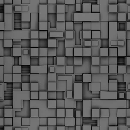
Φωτογραφικό ρεπορτάζ
εγάλες μέρες ζει ο "οργανισμός" της Δημοτικής Αστυνομίας!
α θυμίσουμε ότι κανονικές προσλήψεις στην Δημοτική
στυνομία έχουν να γίνουν από το 2010. Δεκαέξι ολόκληρα
ρόνια! Και βέβαια, ακόμη και με αυτές τις προσλήψεις, δεν
τάνουμε ούτε τα 2/3 των Δημοτικών Αστυνομικών που
πηρετούσαν το 2013 προ της κατάργησης της υπηρεσίας με
πόφαση του σημερινού πρωθυπουργού Κυριάκου Μητσοτάκη. Ας
ναι...
Δημοτική Αστυνομία Θεσσαλονίκης: Διμηνιαίος
AR
απολογισμός ελέγχων τήρησης νομοθεσίας
2
δεσποζόμενων Ζώων συντροφιάς
ον απολογισμό των δράσεων ελέγχου για τα ζώα συντροφιάς
ατά το δίμηνο Ιανουαρίου – Φεβρουαρίου 2026 παρουσιάζει η
ημοτική Αστυνομία Θεσσαλονίκης, με στόχο την προστασία των
ώων και την ομαλή συμβίωση στην πόλη.
ΣτΕ: Οριστική απόρριψη της επαναφοράς του 13ου
EB
και 14ου μισθού για τους δημοσίους υπαλλήλους
18