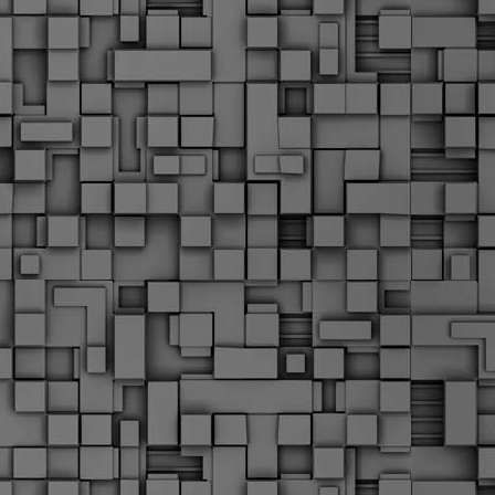
Μ
Ν
Α
χ
φ
υ
α
εί
M
Τ
κ
Δ
ζ
F