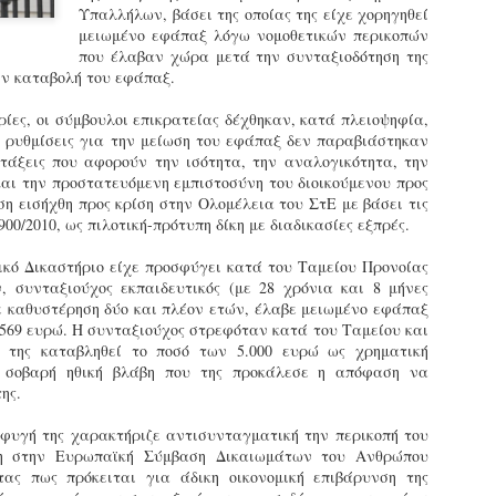
Υπαλλήλων, βάσει της οποίας της είχε χορηγηθεί
εκπαιδευμένους δημοτικο
μειωμένο εφάπαξ λόγω νομοθετικών περικοπών
ήδη ολοκληρώσει την πρ
που έλαβαν χώρα μετά την συνταξιοδότηση της
είναι έτοιμοι να αναλά
ην καταβολή του εφάπαξ.
Στο πλαίσιο της προετο
ες, οι σύμβουλοι επικρατείας δέχθηκαν, κατά πλειοψηφία,
ολοκαίνουργια σκούτερ,
ές ρυθμίσεις για την μείωση του εφάπαξ δεν παραβιάστηκαν
τις περιπολίες και τις 
ατάξεις που αφορούν την ισότητα, την αναλογικότητα, την
στελεχών της υπηρεσίας
αι την προστατευόμενη εμπιστοσύνη του διοικούμενου προς
ση εισήχθη προς κρίση στην Ολομέλεια του ΣτΕ με βάσει τις
900/2010, ως πιλοτική-πρότυπη δίκη με διαδικασίες εξπρές.
κό Δικαστήριο είχε προσφύγει κατά του Ταμείου Προνοίας
 συνταξιούχος εκπαιδευτικός (με 28 χρόνια και 8 μήνες
ε καθυστέρηση δύο και πλέον ετών, έλαβε μειωμένο εφάπαξ
7.569 ευρώ. Η συνταξιούχος στρεφόταν κατά του Ταμείου και
α της καταβληθεί το ποσό των 5.000 ευρώ ως χρηματική
ν σοβαρή ηθική βλάβη που της προκάλεσε η απόφαση να
ης.
σφυγή της χαρακτήριζε αντισυνταγματική την περικοπή του
η στην Ευρωπαϊκή Σύμβαση Δικαιωμάτων του Ανθρώπου
Απολογισμός των
Δημοτική Αστυνομία
JUN
JUN
τας πως πρόκειται για άδικη οικονομική επιβάρυνση της
ελέγχων σε ιδιοκτήτες
Θεσσαλονίκης: Ένταση
4
4