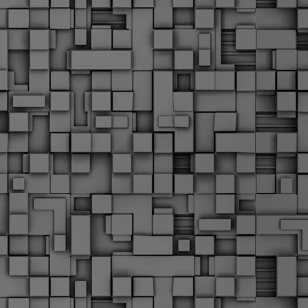
Σ
σ
φ
α
μ
φ
δ
M
Θ
ο
«
δ
ε
M