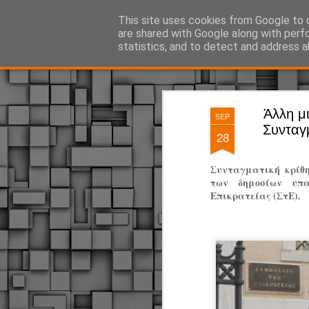
ΔΗΜΟΤΙΚΗ ΑΣΤΥΝΟΜΙΑ, τα νέα!
This site uses cookies from Google to d
are shared with Google along with perf
statistics, and to detect and address a
Magazine
Pages
Άλλη μι
SEP
Συνταγ
28
Συνταγματική κρίθη
των δημοσίων υπα
Επικρατείας (ΣτΕ).