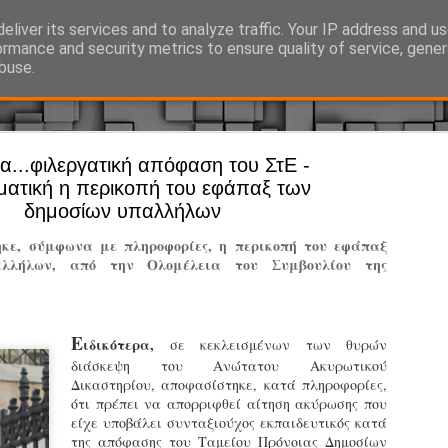
eliver its services and to analyze traffic. Your IP address and u
Ό, τι συμβαίνει γύρω από τη Δημοτική Αστυνομία, την τοπική αυτ
ormance and security metrics to ensure quality of service, gene
buse.
α...φιλεργατική απόφαση του ΣτΕ -
Άργος - Δη
JUL
ματική η περικοπή του εφάπαξ των
Με σκούτε
29
δημοσίων υπαλλήλων
προσωπικό
κε, σύμφωνα με πληροφορίες, η περικοπή του εφάπαξ
αρμοδιότη
λλήλων, από την Ολομέλεια του Συμβουλίου της
Ξεκινά επίσημα η λειτο
Η Δημοτική Αστυνομία σ
Ε
ιδικότερα,
σε κεκλεισμένων των θυρών
καθώς από την 1η Αυγού
διάσκεψη του Ανώτατου Ακυρωτικού
επιχειρησιακή λειτουργ
Δικαστηρίου, αποφασίστηκε, κατά πληροφορίες,
παρουσία του Δήμου στου
ότι πρέπει να απορριφθεί αίτηση ακύρωσης που
χώρους.
είχε υποβάλει συνταξιούχος εκπαιδευτικός κατά
της απόφασης του Ταμείου Πρόνοιας Δημοσίων
Η νέα υπηρεσία θα στε