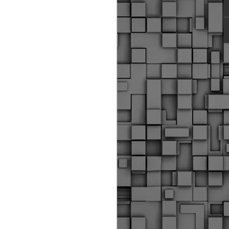
ύς αστυνομικούς, οι οποίοι έχουν
οβλεπόμενη εκπαίδευσή τους και
βουν καθήκοντα.
ιμασίας, ο Δήμος παρέλαβε τρία
 τα οποία θα χρησιμοποιούνται για
καθημερινές μετακινήσεις των
.
Δημοτική Αστυνομία
MAY
Θεσσαλονίκης:
25