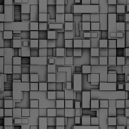
Με την απόφαση αυτή, το ΣτΕ απορρίπτει οριστικά τις
ξιώσεις των δημοσίων υπαλλήλων για επαναφορά των
ώρων, επικυρώνοντας την τρέχουσα κατάσταση παρά τις
ντιδράσεις της ΑΔΕΔΥ
ο ΣτΕ απέρριψε οριστικά την προσφυγή της ΑΔΕΔΥ και ενός
κπαιδευτικού για την επαναφορά των δώρων Χριστουγέννων,
άσχα και θερινής άδειας (13ος και 14ος μισθός) στους
ργαζόμενους του δημόσιου τομέα, κλείνοντας μια μακρά
ιαμάχη δεκαετιών που αφορούσε τις μνημονιακές περικοπές.
Εγγύκλιος ΥΠ.ΕΣ: Προκήρυξη 1Κ/2024 -
EB
Γνωστοποίηση έκδοσης οριστικών αποτελεσμάτων –
4
Παροχή οδηγιών.
 Δείτε/κατεβάστε την πολυαναμενόμενη εγκύκλιο του Υπ.
Με διαρροή 2 μέρες πριν την στάση εργασίας
EB
ενημερώνει το ΣτΕ για την απόρριψη της επαναφοράς
1