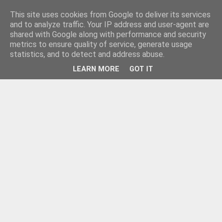
This site uses cookies from Google to deliver its services
and to analyze traffic. Your IP address and user-agent are
shared with Google along with performance and security
metrics to ensure quality of service, generate usage
statistics, and to detect and address abuse.
LEARN MORE
GOT IT