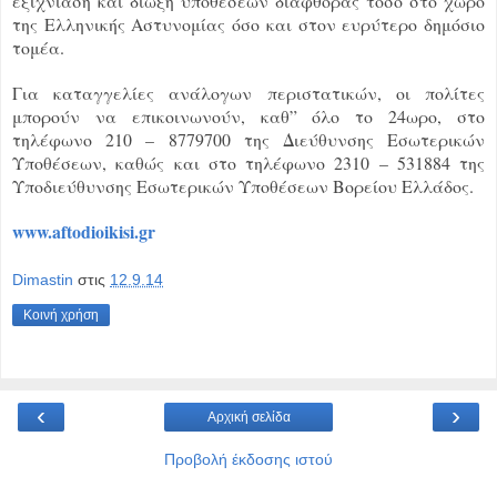
εξιχνίαση και δίωξη υποθέσεων διαφθοράς τόσο στο χώρο
της Ελληνικής Αστυνομίας όσο και στον ευρύτερο δημόσιο
τομέα.
Για καταγγελίες ανάλογων περιστατικών, οι πολίτες
μπορούν να επικοινωνούν, καθ” όλο το 24ωρο, στο
τηλέφωνο 210 – 8779700 της Διεύθυνσης Εσωτερικών
Υποθέσεων, καθώς και στο τηλέφωνο 2310 – 531884 της
Υποδιεύθυνσης Εσωτερικών Υποθέσεων Βορείου Ελλάδος.
www.aftodioikisi.gr
Dimastin
στις
12.9.14
Κοινή χρήση
‹
›
Αρχική σελίδα
Προβολή έκδοσης ιστού