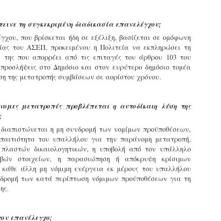
Με την απόφαση αυτή, το ΣτΕ απορρίπτει οριστικά τις
ξιώσεις των δημοσίων υπαλλήλων για επαναφορά των
ώρων, επικυρώνοντας την τρέχουσα κατάσταση παρά τις
τεινε τη συγκεκριμένη διαδικασία επανελέγχου;
ντιδράσεις της ΑΔΕΔΥ
γχου, που βρίσκεται ήδη σε εξέλιξη, βασίζεται σε ομόφωνη
ίας του ΑΣΕΠ, προκειμένου η Πολιτεία να εκπληρώσει τη
ο ΣτΕ απέρριψε οριστικά την προσφυγή της ΑΔΕΔΥ και ενός
κπαιδευτικού για την επαναφορά των δώρων Χριστουγέννων,
 της που απορρέει από τις επιταγές του άρθρου 103 του
άσχα και θερινής άδειας (13ος και 14ος μισθός) στους
 προσλήψεις στο Δημόσιο και στον ευρύτερο δημόσιο τομέα
ργαζόμενους του δημόσιου τομέα, κλείνοντας μια μακρά
ση της μετατροπής συμβάσεων σε αορίστου χρόνου.
ιαμάχη δεκαετιών που αφορούσε τις μνημονιακές περικοπές.
Εγγύκλιος ΥΠ.ΕΣ: Προκήρυξη 1Κ/2024 -
EB
Γνωστοποίηση έκδοσης οριστικών αποτελεσμάτων –
4
νομες μετατροπές προβλέπεται η αυτοδίκαιη λύση της
Παροχή οδηγιών.
;
 Δείτε/κατεβάστε την πολυαναμενόμενη εγκύκλιο του Υπ.
υ διαπιστώνεται η μη συνδρομή των νομίμων προϋποθέσεων,
παιτιότητα του υπαλλήλου για την παράνομη μετατροπή,
 πλαστών δικαιολογητικών, η υποβολή από τον υπάλληλο
βών στοιχείων, η παρασιώπηση ή απόκρυψη κρίσιμων
ι κάθε άλλη μη νόμιμη ενέργεια εκ μέρους του υπαλλήλου
δρομή των κατά περίπτωση νόμιμων προϋποθέσεων για τη
ης.
Με διαρροή 2 μέρες πριν την στάση εργασίας
EB
ενημερώνει το ΣτΕ για την απόρριψη της επαναφοράς
1
τον επανέλεγχο;