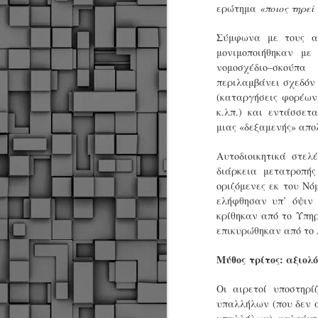
α
ερώτημα
«ποιος τηρεί
α
α
Σύμφωνα με τους αι
μονιμοποιήθηκαν με
Μ
νομοσχέδιο–σκούπ
π
περιλαμβάνει σχεδόν 
ε
(καταργήσεις φορέων
Κ
κ.λπ.) και εντάσσετ
A
μιας «δεξαμενής» απο
Δ
Αυτοδιοικητικά στελ
μ
διάρκεια μετατροπή
δ
οριζόμενες εκ του Νό
ελήφθησαν υπ’ όψιν 
Μ
κρίθηκαν από το Υπηρ
λ
επικυρώθηκαν από το 
«
Σ
Μύθος
τρίτος
: αξιολ
σ
ε
M
μ
Οι αιρετοί υποστηρί
υπαλλήλων (που δεν α