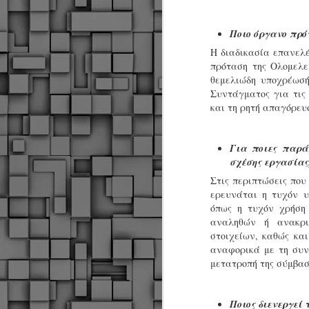
α
δ
Ποιο όργανο πρό
α
Η διαδικασία επανελέ
πρόταση της Ολομελε
Τ
ε
θεμελιώδη υποχρέωσή
Π
Συντάγματος για τις
ε
και τη ρητή απαγόρευ
δ
F
Για ποιες παρά
σχέσης εργασίας
►
Στις περιπτώσεις πο
ερευνάται η τυχόν υ
όπως η τυχόν χρήση
αναληθών ή ανακρι
στοιχείων, καθώς κα
αναφορικά με τη συν
μετατροπή της σύμβασ
F
Ποιος διενεργεί 