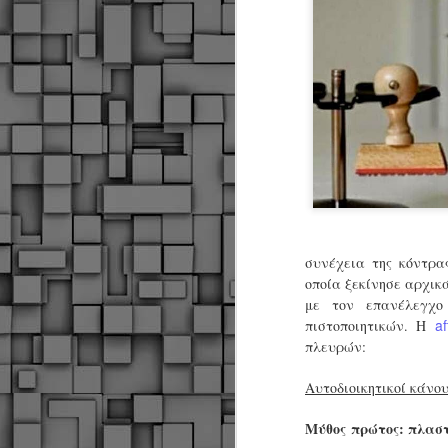
συνέχεια της κόντρα
οποία ξεκίνησε αρχικά
με τον επανέλεγχο
af
πιστοποιητικών. Η
πλευρών:
Αυτοδιοικητικοί κάνο
Δήμος Κοζάνης :
Μύθος
πρώτος
: πλασ
JUN
Αναμνηστικά
7