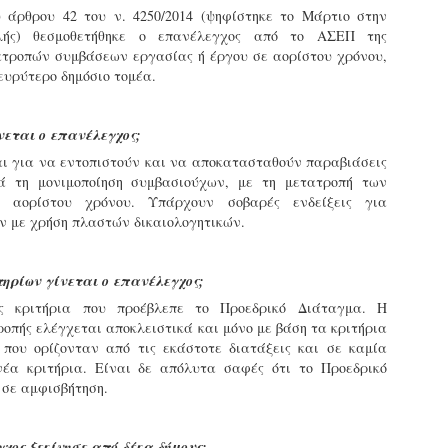
υνεχίζονται οι ορκωμοσίες των νέων Δημοτικών Αστυνομικών
υ άρθρου 42 του ν. 4250/2014 (ψηφίστηκε το Μάρτιο στην
ε δήμους της χώρας. Το Dimastin, αναζητεί σχετικό
λής) θεσμοθετήθηκε ο επανέλεγχος από το ΑΣΕΠ της
ωτογραφικό υλικό στο διαδίκτυο και σας το παρουσιάζει σε
ατροπών συμβάσεων εργασίας ή έργου σε αορίστου χρόνου,
υτή την ανάρτηση. Επίσης, σας καλούμε, αν διαπιστώσετε ότι
ευρύτερο δημόσιο τομέα.
ας έχουν "ξεφύγει" ορκωμοσίες, μπορείτε να στέλνετε το
ωτογραφικό τους υλικό στο dimasthes@gmail.gr ώστε να το
ημοσιεύουμε εδώ, άμεσα.
νεται ο επανέλεγχος;
αι για να εντοπιστούν και να αποκατασταθούν παραβιάσεις
Θεσσαλονίκη: Ορκίστηκαν οι 75 νέοι δημοτικοί
AR
τά τη μονιμοποίηση συμβασιούχων, με τη μετατροπή των
αστυνομικοί – Τι τους ζήτησε ο Αγγελούδης
18
 αορίστου χρόνου. Υπάρχουν σοβαρές ενδείξεις για
Ενισχύεται το έργο της δημοτικής αστυνομίας στο δήμο
ν με χρήση πλαστών δικαιολογητικών.
εσσαλονίκης καθώς το πρωί της Τετάρτης 18 Μαρτίου
ρκίστηκαν οι 75 νέοι δημοτικοί αστυνομικοί.
τηρίων γίνεται ο επανέλεγχος;
Με αυτούς, σε λίγους μήνες αποκτά ένα ισχυρό σώμα η
ς κριτήρια που προέβλεπε το Προεδρικό Διάταγμα. Η
ημοτική αστυνομία. Θα είναι πιο κοντά στον πολίτη. Είχα την
υκαιρία να είμαι σήμερα στην ορκωμοσία τους.
ροπής ελέγχεται αποκλειστικά και μόνο με βάση τα κριτήρια
ς που ορίζονταν από τις εκάστοτε διατάξεις και σε καμία
έα κριτήρια. Είναι δε απόλυτα σαφές ότι το Προεδρικό
 σε αμφισβήτηση.
Ξεκίνησαν εδώ και μια εβδομάδα οι αφίξεις των
AR
νεοπροσληφθέντων Δημοτικών Αστυνομικών στους
17
δήμους και οι ορκωμοσίες τους - Πλήρες
χος ξεκίνησε από δέκα δήμους;