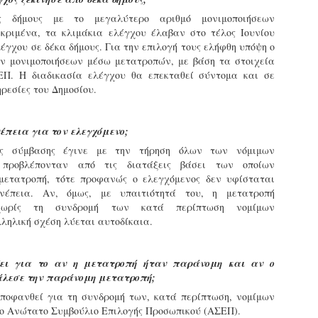
Φωτογραφικό ρεπορτάζ
ς δήμους με το μεγαλύτερο αριθμό μονιμοποιήσεων
εγάλες μέρες ζει ο "οργανισμός" της Δημοτικής Αστυνομίας!
κριμένα, τα κλιμάκια ελέγχου έλαβαν στο τέλος Ιουνίου
α θυμίσουμε ότι κανονικές προσλήψεις στην Δημοτική
έγχου σε δέκα δήμους. Για την επιλογή τους ελήφθη υπόψη ο
στυνομία έχουν να γίνουν από το 2010. Δεκαέξι ολόκληρα
ων μονιμοποιήσεων μέσω μετατροπών, με βάση τα στοιχεία
ρόνια! Και βέβαια, ακόμη και με αυτές τις προσλήψεις, δεν
τάνουμε ούτε τα 2/3 των Δημοτικών Αστυνομικών που
ΕΠ. Η διαδικασία ελέγχου θα επεκταθεί σύντομα και σε
πηρετούσαν το 2013 προ της κατάργησης της υπηρεσίας με
ρεσίες του Δημοσίου.
πόφαση του σημερινού πρωθυπουργού Κυριάκου Μητσοτάκη. Ας
ναι...
Δημοτική Αστυνομία Θεσσαλονίκης: Διμηνιαίος
AR
νέπεια για τον ελεγχόμενο;
απολογισμός ελέγχων τήρησης νομοθεσίας
2
ς σύμβασης έγινε με την τήρηση όλων των νόμιμων
δεσποζόμενων Ζώων συντροφιάς
 προβλέπονταν από τις διατάξεις βάσει των οποίων
ον απολογισμό των δράσεων ελέγχου για τα ζώα συντροφιάς
μετατροπή, τότε προφανώς ο ελεγχόμενος δεν υφίσταται
ατά το δίμηνο Ιανουαρίου – Φεβρουαρίου 2026 παρουσιάζει η
νέπεια. Αν, όμως, με υπαιτιότητά του, η μετατροπή
ημοτική Αστυνομία Θεσσαλονίκης, με στόχο την προστασία των
 χωρίς τη συνδρομή των κατά περίπτωση νομίμων
ώων και την ομαλή συμβίωση στην πόλη.
ληλική σχέση λύεται αυτοδίκαια.
ζει για το αν η μετατροπή ήταν παράνομη και αν ο
άλεσε την παράνομη μετατροπή;
ΣτΕ: Οριστική απόρριψη της επαναφοράς του 13ου
EB
ποφανθεί για τη συνδρομή των, κατά περίπτωση, νομίμων
και 14ου μισθού για τους δημοσίους υπαλλήλους
18
το Ανώτατο Συμβούλιο Επιλογής Προσωπικού (ΑΣΕΠ).