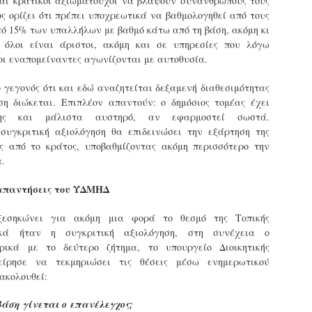
αι κρατικοί αξιωματούχοι να βλάψουν συνανθρώπους τους
τμήματα δοκιμων Αστυφυλάκων Νάουσας, Γρεβενων
ος ορίζει ότι πρέπει υποχρεωτικά να βαθμολογηθεί από τους
και Μουζακίου το 2ο μέρος της Θεωρητικής
ό 15% των υπαλλήλων με βαθμό κάτω από τη βάση, ακόμη κι
εκπαίδευσης 4/5 - 31/5
 όλοι είναι άριστοι, ακόμη και σε υπηρεσίες που λόγω
τη έκδοση εγκυκλιου οδηγιών σχετικά με το χρονοδιάγραμμα
οι εναπομείναντες αγωνίζονται με αυτοθυσία.
κπαίδευσης (θεωρητικής και πρακτικής) των νεοδιορισθέντων
.Α. της προκήρυξης 1Κ/2024, προχώρησε Τμήμα Εποπτείας
νθρωπίνου Δυναμικού Δημοτικής Αστυνομίας, της Δ/νσης
γεγονός ότι και εδώ αναζητείται δεξαμενή διαθεσιμότητας
ροσωπικού Τοπ. Αυτοδιοίκησης, της Γενικής Γραμματείας
ηση διώκεται. Επιπλέον απαντούν: o δημόσιος τομέας έχει
ημόσιας Διοίκησης του Υπ. Εσωτερικών.
Δημοσιέυθηκε στο ΦΕΚ Β' 1682/26-03-2026 η
AR
σης και μάλιστα αυστηρό, αν εφαρμοστεί σωστά.
Απόφαση 16458 με θέμα;: «Εισαγωγική Εκπαίδευση -
27
 συγκριτική αξιολόγηση θα επιδεινώσει την εξάρτηση της
Επιμόρφωση του ειδικού ένστολου προσωπικού της
ης από το κράτος, υποβαθμίζοντας ακόμη περισσότερο την
δημοτικής αστυνομίας»
α.
ημοσιεύθηκε στο ΦΕΚ Β' 1682/26-03-2026 η Aπόφαση 16458 με
ίτλο: «Εισαγωγική Εκπαίδευση - Επιμόρφωση του ειδικού
 απαντήσεις του ΥΔΜΗΔ
νστολου προσωπικού της δημοτικής αστυνομίας».
ξεσηκώνει για ακόμη μια φορά το θεσμό της Τοπικής
χικά ήταν η συγκριτική αξιολόγηση, στη συνέχεια ο
ρικά με το δεύτερο ζήτημα, το υπουργείο Διοικητικής
είρησε να τεκμηριώσει τις θέσεις μέσω ενημερωτικού
Φωτορεπορτάζ από τις ορκωμοσίες των
AR
ακολουθεί:
νεοπροσληφθέντων Δημοτιοκών Αστυνομικών
19
(ανανεώνεται συνεχώς)
βάση γίνεται ο επανέλεγχος;