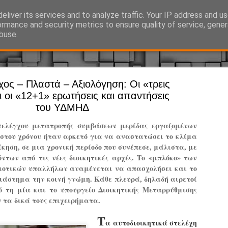
eliver its services and to analyze traffic. Your IP address and u
Ό, τι συμβαίνει γύρω από τη Δημοτική Αστυνομία, την τοπική αυτ
ormance and security metrics to ensure quality of service, gene
buse.
ος – Πλαστά – Αξιολόγηση: Οι «τρεις
Άργος - Δη
JUL
ι οι «12+1» ερωτήσεις και απαντήσεις
Με σκούτε
29
του ΥΔΜΗΔ
προσωπικό
νελέγχου μετατροπής συμβάσεων μερίδας εργαζομένων
αρμοδιότη
ίστου χρόνου ήταν αρκετό για να αναστατώσει το κλίμα
ίκηση, σε μια χρονική περίοδο που συνέπεσε, μάλιστα, με
Ξεκινά επίσημα η λειτο
ντων από τις νέες διοικητικές αρχές. Το «μπλόκο» των
Η Δημοτική Αστυνομία σ
μοτικών υπαλλήλων αναμένεται να απασχολήσει και το
καθώς από την 1η Αυγού
διάστημα την κοινή γνώμη. Κάθε πλευρά, δηλαδή αιρετοί
επιχειρησιακή λειτουργ
ό τη μία και το υπουργείο Διοικητικής Μεταρρύθμισης
παρουσία του Δήμου στου
ν τα δικά τους επιχειρήματα.
χώρους.
Τ
α αυτοδιοικητικά στελέχη
Η νέα υπηρεσία θα στε