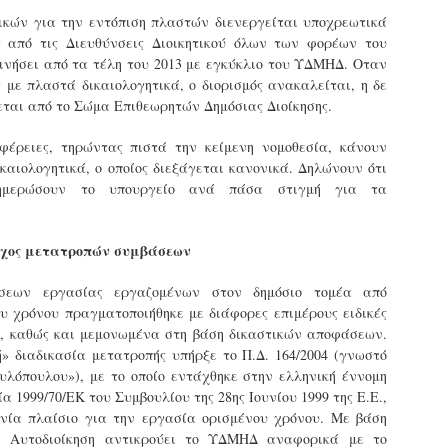
ζώων συντροφιάς τον
κατά την διάρκεια
τικών για την εντόπιση πλαστών διενεργείται υποχρεωτικά
Μάιο από τη Δημοτική
ελέγχων τήρησης
ς από τις Διευθύνσεις Διοικητικού όλων των φορέων του
Αστυνομία
νομοθεσίας για τα
κινήσει από τα τέλη του 2013 με εγκύκλιο του ΥΔΜΗΔ. Οταν
Θεσσαλονίκης
δεσποζόμενα ζώα
ς με πλαστά δικαιολογητικά, ο διορισμός ανακαλείται, η δε
συντροφιάς στο Πεδίον
Τον απολογισμό των δράσεων
εται από το Σώμα Επιθεωρητών Δημόσιας Διοίκησης.
του Άρεως
της για την προστασία των
Ένταση επικράτησε στο Πεδίον
ζώων συντροφιάς τον μήνα
ιφέρειες, τηρώντας πιστά την κείμενη νομοθεσία, κάνουν
του Άρεως κατά τη διάρκεια
Μάιο 2026 παρουσιάζει η
Γρεβενά - Τμήμα Δοκίμων Αστυφυλάκων:
AY
ελέγχων που
Εκπαιδευόμενοι Δημοτικοί Αστυνομικοί έκαναν χρήση
καιολογητικά, ο οποίος διεξάγεται κανονικά. Δηλώνουν ότι
Δημοτική Αστυνομία
10
κάνναβης στην αυλή της σχολής
πραγματοποιούσε η Δημοτική
Θεσσαλονίκης.
νημερώσουν το υπουργείο ανά πάσα στιγμή για τα
Αστυνομία για την τήρηση των
τη σύλληψη δύο εκπαιδευόμενων Δημοτικών Αστυνομικών
υποχρεώσεων που
Συγκεκριμένα,
λικίας 33 και 31 ετών, για ναρκωτικά, προχώρησαν το βράδυ
προβλέπονται για τα ζώα
πραγματοποιήθηκαν έλεγχοι
ης Τετάρτης 6 Μαΐου οι αστυνομικοί στα Γρεβενά.
γχος μετατροπών συμβάσεων
συντροφιάς, όπως η
από αμιγή κλιμάκια
ηλεκτρονική σήμανση
(αποκλειστικά της Δημοτικής
ύμφωνα με τις Αρχές, οι δύο άνδρες εντοπίστηκαν από
σεων εργασίας εργαζομένων στον δημόσιο τομέα από
(microchip) και η κατοχή των
Αστυνομίας), καθώς και από
κπαιδευτή του Τμήματος Δοκίμων Αστυφυλάκων Γρεβενών στον
υ χρόνου πραγματοποιήθηκε με διάφορες επιμέρους ειδικές
απαραίτητων εγγράφων.
μικτά κλιμάκια σε
ροαύλιο χώρο της σχολής, τη στιγμή που έκαναν χρήση
ις, καθώς και μεμονωμένα στη βάση δικαστικών αποφάσεων.
συνεργασία με την Ελληνική
άνναβης.
ή» διαδικασία μετατροπής υπήρξε το Π.Δ. 164/2004 (γνωστό
Το περιστατικό σημειώθηκε
Αστυνομία (ΕΛ.ΑΣ.). Στόχος
όταν δημοτικοί αστυνομικοί
υλόπουλου»), με το οποίο εντάχθηκε στην ελληνική έννομη
των ελέγχων ήταν η τήρηση
Δήμαρχος Σερρών: «Εκφράζω τη βαθιά μου
ατά τον έλεγχο που ακολούθησε, στην κατοχή του 33χρονου
PR
προχώρησαν σε έλεγχο
αναγνώριση και τις θερμές μου ευχαριστίες στη
των κανόνων ευζωίας των
ία 1999/70/ΕΚ του Συμβουλίου της 28ης Ιουνίου 1999 της Ε.Ε.,
ρέθηκε και κατασχέθηκε συσκευασία με ακατέργαστη
8
Δημοτική Αστυνομία Σερρών»
σκύλου που συνόδευε μία
ζώων και η τήρηση των
άνναβη, συνολικού μικτού βάρους 17,07 γραμμαρίων.
νία πλαίσιο για την εργασία ορισμένου χρόνου. Με βάση
γυναίκα. Η ιδιοκτήτρια
υποχρεώσεων των ιδιοκτητών,
ε στόχο μία πόλη χωρίς αποκλεισμούς ο Δήμος Σερρών
 Αυτοδιοίκηση αντικρούει το ΥΔΜΗΔ αναφορικά με το