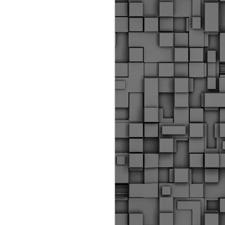
ύς αστυνομικούς, οι οποίοι έχουν
οβλεπόμενη εκπαίδευσή τους και
βουν καθήκοντα.
ιμασίας, ο Δήμος παρέλαβε τρία
 τα οποία θα χρησιμοποιούνται για
καθημερινές μετακινήσεις των
.
Δημοτική Αστυνομία
MAY
Θεσσαλονίκης:
25