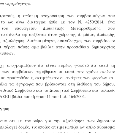
φέρεται να αντέδρασε
σύμφωνα με τις διατάξεις του
ύξησε κατά 1,36% τις θέσεις στάθμευσης για άτομα με
 τη νομιμότητα;»
.
έντονα στην παρουσία των
Ν. 4830/2021.
ναπηρία. Δεκαεπτά εγκαταλελειμμένα οχήματα
ελεγκτών, με αποτέλεσμα να
πομακρύνθηκαν μέσα σε τρεις μήνες από τους δρόμους.
ρετούς, η επίσημη στοχοποίηση των συμβασιούχων που
δημιουργηθεί ένταση στο
 το ως άνω διάταγμα ήρθε με τον Ν. 4250/2014, ένα
σημείο.
ε σταθερά βήματα και προσήλωση στο όραμα για μια πόλη
α του υπουργείου Διοικητικής Μεταρρύθμισης, που
ιο ανθρώπινη, λειτουργική και δίκαιη, ο Δήμος Σερρών
το σύνολο της ατζέντας στον χώρο της Δημόσιας Διοίκησης
πιταχύνει την υλοποίηση του Σχεδίου Βιώσιμης Αστικής
, αξιολόγηση, διαθεσιμότητα, επανέλεγχος των συμβάσεων
ινητικότητας (ΣΒΑΚ).
Δημοτική Αστυνομία Σερρών : Αυτόφορη διαδικασία
αι πέραν πάσης αμφιβολίας στην προσπάθεια δημιουργίας
PR
και Διοικητικό πρόστιμο 3.000€ σε πολίτη για
8
λύσεων.
παράνομες κοπές δέντρων στην περιοχή Καλλιθέα
ημοτική Αστυνομία και Τμήμα Πρασίνου του Δήμου Σερρών
έχη υπογραμμίζουν ότι είναι ευρέως γνωστό ότι κατά τη
ετά από καταγγελία εντόπισαν άνδρα να κόβει παράνομα
ς των συμβάσεων τηρήθηκαν οι κατά τον χρόνο εκείνον
έντρα στην Καλλιθέα
μου προϋποθέσεις, εκτιμήθηκαν οι ανάγκες των φορέων και
όλα τα έγγραφα που βρίσκονται στη διάθεση του δήμου,
ε αποφασιστικότητα και άμεσα αντανακλαστικά
εσιακό Συμβούλιο και το Διοικητικό Συμβούλιο και τελικώς
ειτούργησαν οι υπηρεσίες του Δήμου Σερρών, βάζοντας
ΑΣΕΠ βάσει του άρθρου 11 του Π.Δ. 164/2004.
φρένο» σε περιστατικό καταστροφής αστικού πρασίνου.
υγκεκριμένα, την Τρίτη 7 Απριλίου 2026, μετά από αξιοποίηση
όγηση
χετικής καταγγελίας, πραγματοποιήθηκε συντονισμένη
Εγκύκλιος ΥΠ.ΕΣ. με θέμα: «Παροχή οδηγιών
πιχείρηση από το Τμήμα Δημοτικής Αστυνομίας σε συνεργασία
AR
αναφορικά με το πρόγραμμα εισαγωγικής
ε το Τμήμα Πρασίνου του Δήμου Σερρών.
29
ζουν ότι με τον νόμο για την αξιολόγηση των δημοσίων
εκπαίδευσης των διορισθέντος Δημοτικών
ξιολογεί δομές, τις οποίες αντιμετωπίζει ως απλό άθροισμα
Αστυνομικών της προκήρυξης 1K/2024» - Στα