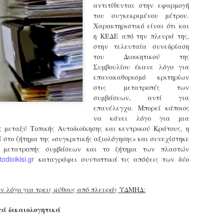
αντιτίθενται στην εφαρμογή
εκπαιδευμένους δημοτικο
του συγκεκριμένου μέτρου.
ήδη ολοκληρώσει την πρ
είναι έτοιμοι να αναλά
Χαρακτηριστικό είναι ότι και
η ΚΕΔΕ από την πλευρά της,
Στο πλαίσιο της προετο
στην τελευταία συνεδρίαση
ολοκαίνουργια σκούτερ,
του Διοικητικού της
τις περιπολίες και τις 
Συμβουλίου έκανε λόγο για
στελεχών της υπηρεσίας
επανακαθορισμό κριτηρίων
στις μετατροπές των
συμβάσεων, αντί για
επανέλεγχο. Μπορεί κάποιος
να κάνει λόγο για μια
ς μεταξύ Τοπικής Αυτοδιοίκησης και κεντρικού Κράτους, η
 στο ζήτημα της «συγκριτικής αξιολόγησης» και συνεχίστηκε
 μετατροπής συμβάσεων και το ζήτημα των πλαστών
todioikisi.gr
καταγράφει συντοπτικά τις απόψεις των δύο
υν λόγο για τρεις μύθους από πλευράς ΥΔΜΗΔ:
τά δικαιολογητικά
Απολογισμός των
Δημοτική Αστυνομία
JUN
JUN
ελέγχων σε ιδιοκτήτες
Θεσσαλονίκης: Ένταση
4
4