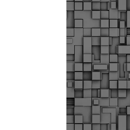
Διοικητικά πρόστιμα
ύψους 11.350€ σε
εργολάβους για
παραβάσεις σε έργα
Ο.Κ.Ω
Η Δημοτική Αστυνομία
Θεσσαλονίκης βεβαίωσε κατά
τις προηγούμενες ημέρες
πρόστιμα για 11 διοικητικές
παραβάσεις που έλαβαν
χώρα κατά τη διάρκεια
εργασιών από εργολαβικά
συνεργεία και οι οποίες
αφορούσαν εκτέλεση
εργασιών χωρίς νόμιμη
σήμανση και στην απόθεση
υλικών – εργαλείων εκτός του
προβλεπόμενου εργοταξίου.