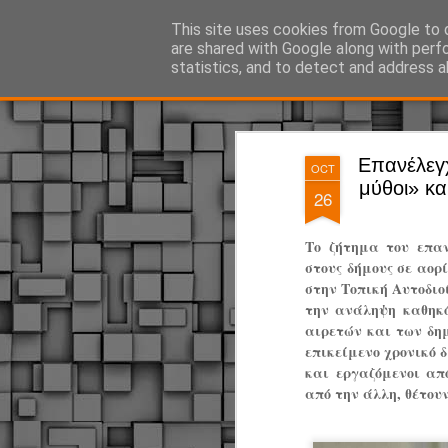
ΔΗΜΟΤΙΚΗ ΑΣΤΥΝΟΜΙΑ, τα νέα!
This site uses cookies from Google to d
are shared with Google along with perf
statistics, and to detect and address a
Magazine
Pages
Επανέλεγχ
OCT
μύθοι» κα
26
Το ζήτημα του επα
στους δήμους σε αορ
στην Τοπική Αυτοδιο
την ανάληψη καθηκό
αιρετών και των δη
επικείμενο χρονικό 
και εργαζόμενοι απ
από την άλλη, θέτου