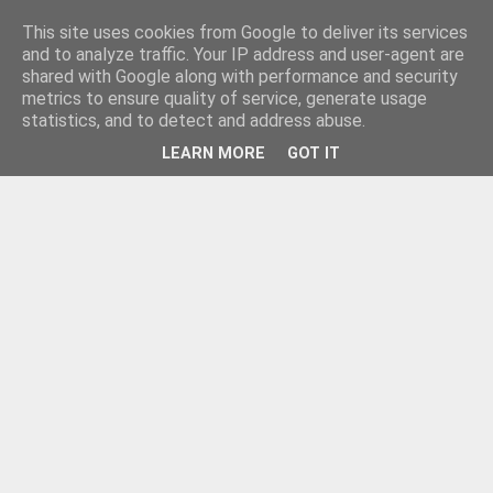
This site uses cookies from Google to deliver its services
and to analyze traffic. Your IP address and user-agent are
shared with Google along with performance and security
metrics to ensure quality of service, generate usage
statistics, and to detect and address abuse.
LEARN MORE
GOT IT