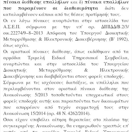
πίνακα διάθεσης υπαλλήλων
πίνακα υπαλλήλων
και δ)
που παραμένουν σε διαθεσιμότητα
διότι δεν
καταλαμβάνουν κάποια από τις θέσεις προτίμησής τους.
Οι εν λόγω πίνακες αναρτώνται στην ιστοσελίδα του
Α.Σ.Ε.Π. σύμφωνα με την υπ' αρ. ΔΙΠΙΔΔ/Β.2/3/
οικ.22274/9−8−2013 Απόφαση του Υπουργού Διοικητικής
Μεταρρύθμισης & Ηλεκτρονικής Διακυβέρνησης (Β' 1992),
όπως ισχύει.
Οι οριστικοί πίνακες διάθεσης, όπως εκδόθηκαν από τα
αρμόδια Τριμελή Ειδικά Υπηρεσιακά Συμβούλια,
αναρτώνται και στην ιστοσελίδα του Υπουργείου
Διοικητικής Μεταρρύθμισης & Ηλεκτρονικής
Διακυβέρνησης και διαβιβάζονται στους φορείς υποδοχής.
Σύμφωνα με τις ισχύουσες διατάξεις, οι υπάλληλοι που
περιλαμβάνονται στον οριστικό πίνακα διάθεσης της
Ανακοίνωσης 5/2013 τοποθετούνται υποχρεωτικά στους
φορείς υποδοχής αυτής και παραιτούνται των δικαιωμάτων
που απορρέουν από τυχόν συμμετοχή τους στην
Ανακοίνωση 15/2014 (αρ. 48 Ν. 4262/2014).
Όσοι είχαν υποβάλει αίτηση θεραπείας στο πλαίσιο της
συγκεκριμένης Ανακοίνωσης, θα ενημερωθούν γραπτώς επ'
αυτής από τα αρμόδια Τριμελή Ειδικά Υπηρεσιακά