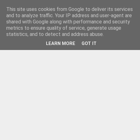
This site uses cookies from Google to deliver its services
and to analyze traffic. Your IP address and user-agent are
shared with Google along with performance and security
metrics to ensure quality of service, generate usage
statistics, and to detect and address abuse.
LEARN MORE
GOT IT