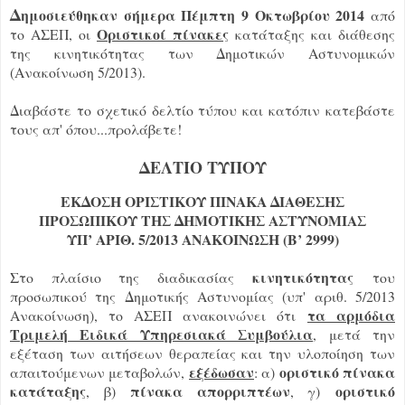
Δ
ημοσιεύθηκαν σήμερα Πέμπτη 9 Οκτωβρίου 2014
από
Οριστικοί πίνακες
το ΑΣΕΠ, οι
κατάταξης και διάθεσης
της κινητικότητας των Δημοτικών Αστυνομικών
(Ανακοίνωση 5/2013).
Διαβάστε το σχετικό δελτίο τύπου και κατόπιν κατεβάστε
τους απ' όπου...προλάβετε!
ΔΕΛΤΙΟ ΤΥΠΟΥ
ΕΚΔΟΣΗ ΟΡΙΣΤΙΚΟΥ ΠΙΝΑΚΑ ΔΙΑΘΕΣΗΣ
ΠΡΟΣΩΠΙΚΟΥ ΤΗΣ ΔΗΜΟΤΙΚΗΣ ΑΣΤΥΝΟΜΙΑΣ
ΥΠ’ ΑΡΙΘ. 5/2013 ΑΝΑΚΟΙΝΩΣΗ (Β’ 2999)
κινητικότητας
Στο πλαίσιο της διαδικασίας
του
προσωπικού της Δημοτικής Αστυνομίας (υπ' αριθ. 5/2013
τα αρμόδια
Ανακοίνωση), το ΑΣΕΠ ανακοινώνει ότι
Τριμελή Ειδικά Υπηρεσιακά Συμβούλια
, μετά την
εξέταση των αιτήσεων θεραπείας και την υλοποίηση των
εξέδωσαν
οριστικό πίνακα
απαιτούμενων μεταβολών,
: α)
κατάταξης
πίνακα απορριπτέων
οριστικό
, β)
, γ)