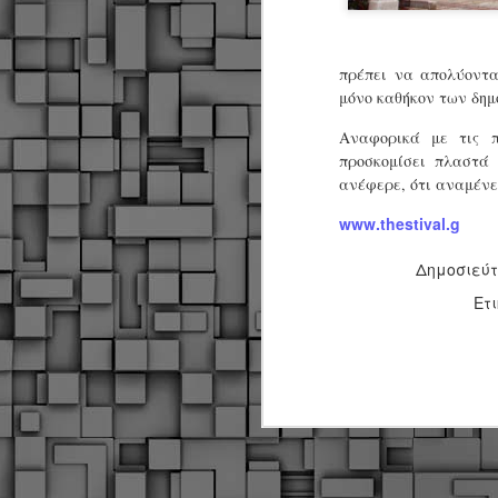
πρέπει να απολύοντα
μόνο καθήκον των δη
Αναφορικά με τις π
προσκομίσει πλαστά 
ανέφερε, ότι αναμένε
www.thestival.g
Δημοσιεύ
Ετ
Δήμος Κοζάνης :
JUN
Αναμνηστικά
7