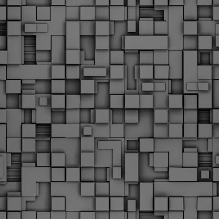
υνεχίζονται οι ορκωμοσίες των νέων Δημοτικών Αστυνομικών
ε δήμους της χώρας. Το Dimastin, αναζητεί σχετικό
ωτογραφικό υλικό στο διαδίκτυο και σας το παρουσιάζει σε
υτή την ανάρτηση. Επίσης, σας καλούμε, αν διαπιστώσετε ότι
ας έχουν "ξεφύγει" ορκωμοσίες, μπορείτε να στέλνετε το
ωτογραφικό τους υλικό στο dimasthes@gmail.gr ώστε να το
ημοσιεύουμε εδώ, άμεσα.
Θεσσαλονίκη: Ορκίστηκαν οι 75 νέοι δημοτικοί
AR
αστυνομικοί – Τι τους ζήτησε ο Αγγελούδης
18
Ενισχύεται το έργο της δημοτικής αστυνομίας στο δήμο
εσσαλονίκης καθώς το πρωί της Τετάρτης 18 Μαρτίου
ρκίστηκαν οι 75 νέοι δημοτικοί αστυνομικοί.
Με αυτούς, σε λίγους μήνες αποκτά ένα ισχυρό σώμα η
ημοτική αστυνομία. Θα είναι πιο κοντά στον πολίτη. Είχα την
υκαιρία να είμαι σήμερα στην ορκωμοσία τους.
Ξεκίνησαν εδώ και μια εβδομάδα οι αφίξεις των
AR
νεοπροσληφθέντων Δημοτικών Αστυνομικών στους
17
δήμους και οι ορκωμοσίες τους - Πλήρες