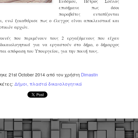
Ευόσμου, Πέτρος Σούλας
εκπαιδευμένους δημοτικο
επισήμανε πως όσοι
ήδη ολοκληρώσει την πρ
παραβάτες εντοπίζονται
είναι έτοιμοι να αναλά
ι, ενώ ξεκαθάρισε πως ο έλεγχος είναι αποκλειστικά και
μοτικών αρχών.
Στο πλαίσιο της προετο
ολοκαίνουργια σκούτερ,
οινές που περιμένουν τους 2 εργαζόμενους που είχαν
τις περιπολίες και τις 
δικαιολογητικά για να εργαστούν στο δήμο, ο δήμαρχος
στελεχών της υπηρεσίας
ται απόφαση του Υπουργείου, για την ποινή τους.
τηκε
21st October 2014
από τον χρήστη
Dimastin
ικέτες:
Δήμοι
πλαστά δικαιολογητικά
Απολογισμός των
Δημοτική Αστυνομία
JUN
JUN
ελέγχων σε ιδιοκτήτες
Θεσσαλονίκης: Ένταση
4
4