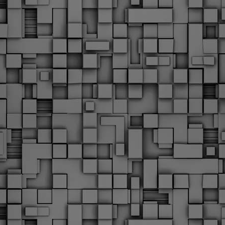
Με την απόφαση αυτή, το ΣτΕ απορρίπτει οριστικά τις
ξιώσεις των δημοσίων υπαλλήλων για επαναφορά των
ώρων, επικυρώνοντας την τρέχουσα κατάσταση παρά τις
ντιδράσεις της ΑΔΕΔΥ
ο ΣτΕ απέρριψε οριστικά την προσφυγή της ΑΔΕΔΥ και ενός
κπαιδευτικού για την επαναφορά των δώρων Χριστουγέννων,
άσχα και θερινής άδειας (13ος και 14ος μισθός) στους
ργαζόμενους του δημόσιου τομέα, κλείνοντας μια μακρά
ιαμάχη δεκαετιών που αφορούσε τις μνημονιακές περικοπές.
Εγγύκλιος ΥΠ.ΕΣ: Προκήρυξη 1Κ/2024 -
EB
Γνωστοποίηση έκδοσης οριστικών αποτελεσμάτων –
4
Παροχή οδηγιών.
 Δείτε/κατεβάστε την πολυαναμενόμενη εγκύκλιο του Υπ.
Με διαρροή 2 μέρες πριν την στάση εργασίας
EB
ενημερώνει το ΣτΕ για την απόρριψη της επαναφοράς
1