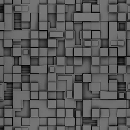
Φωτογραφικό ρεπορτάζ
εγάλες μέρες ζει ο "οργανισμός" της Δημοτικής Αστυνομίας!
α θυμίσουμε ότι κανονικές προσλήψεις στην Δημοτική
στυνομία έχουν να γίνουν από το 2010. Δεκαέξι ολόκληρα
ρόνια! Και βέβαια, ακόμη και με αυτές τις προσλήψεις, δεν
τάνουμε ούτε τα 2/3 των Δημοτικών Αστυνομικών που
πηρετούσαν το 2013 προ της κατάργησης της υπηρεσίας με
πόφαση του σημερινού πρωθυπουργού Κυριάκου Μητσοτάκη. Ας
ναι...
Δημοτική Αστυνομία Θεσσαλονίκης: Διμηνιαίος
AR
απολογισμός ελέγχων τήρησης νομοθεσίας
2
δεσποζόμενων Ζώων συντροφιάς
ον απολογισμό των δράσεων ελέγχου για τα ζώα συντροφιάς
ατά το δίμηνο Ιανουαρίου – Φεβρουαρίου 2026 παρουσιάζει η
ημοτική Αστυνομία Θεσσαλονίκης, με στόχο την προστασία των
ώων και την ομαλή συμβίωση στην πόλη.
ΣτΕ: Οριστική απόρριψη της επαναφοράς του 13ου
EB
και 14ου μισθού για τους δημοσίους υπαλλήλους
18