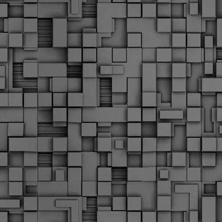
Διοικητικά πρόστιμα
ύψους 11.350€ σε
εργολάβους για
παραβάσεις σε έργα
Ο.Κ.Ω
Η Δημοτική Αστυνομία
Θεσσαλονίκης βεβαίωσε κατά
τις προηγούμενες ημέρες
πρόστιμα για 11 διοικητικές
παραβάσεις που έλαβαν
χώρα κατά τη διάρκεια
εργασιών από εργολαβικά
συνεργεία και οι οποίες
αφορούσαν εκτέλεση
εργασιών χωρίς νόμιμη
σήμανση και στην απόθεση
υλικών – εργαλείων εκτός του
προβλεπόμενου εργοταξίου.