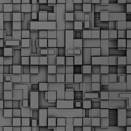
Σ
σ
φ
α
μ
φ
δ
M
Θ
ο
«
δ
ε
M