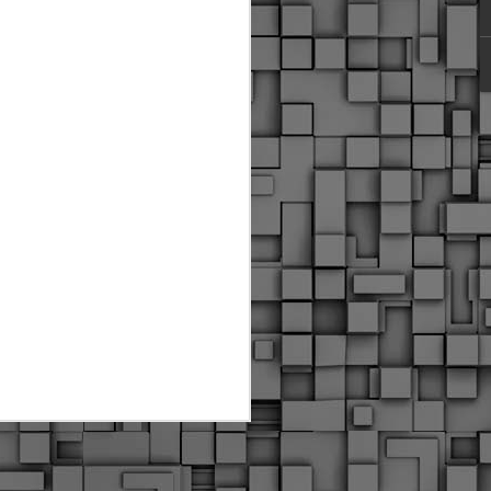
ύς αστυνομικούς, οι οποίοι έχουν
οβλεπόμενη εκπαίδευσή τους και
βουν καθήκοντα.
ιμασίας, ο Δήμος παρέλαβε τρία
 τα οποία θα χρησιμοποιούνται για
καθημερινές μετακινήσεις των
.
Δημοτική Αστυνομία
MAY
Θεσσαλονίκης:
25