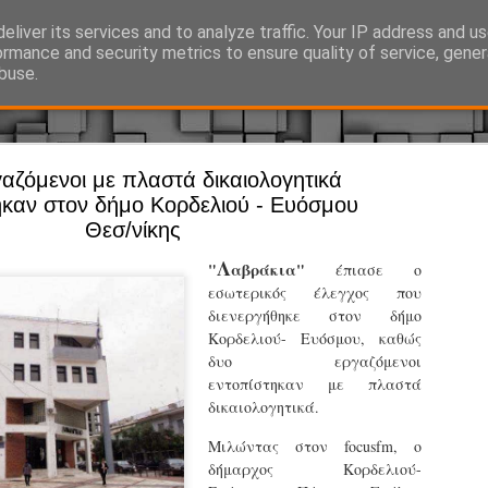
eliver its services and to analyze traffic. Your IP address and u
Ό, τι συμβαίνει γύρω από τη Δημοτική Αστυνομία, την τοπική αυτ
ormance and security metrics to ensure quality of service, gene
buse.
αζόμενοι με πλαστά δικαιολογητικά
Άργος - Δη
JUL
ηκαν στον δήμο Κορδελιού - Ευόσμου
Με σκούτε
29
Θεσ/νίκης
προσωπικό
Λ
"
αβράκια"
έπιασε ο
αρμοδιότη
εσωτερικός έλεγχος που
διενεργήθηκε στον δήμο
Ξεκινά επίσημα η λειτο
Κορδελιού- Ευόσμου, καθώς
Η Δημοτική Αστυνομία σ
δυο εργαζόμενοι
καθώς από την 1η Αυγού
εντοπίστηκαν με πλαστά
επιχειρησιακή λειτουργ
δικαιολογητικά.
παρουσία του Δήμου στου
χώρους.
Μιλώντας στον focusfm, ο
δήμαρχος Κορδελιού-
Η νέα υπηρεσία θα στε