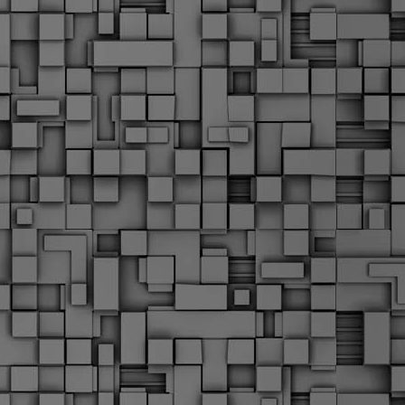
Μ
Ν
Α
χ
φ
υ
α
εί
M
Τ
κ
Δ
ζ
F