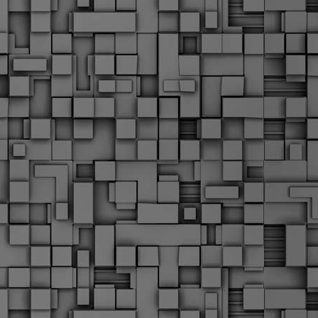
α
δ
α
Τ
ε
Π
ε
δ
F
►
F