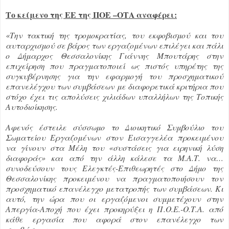
Το κείμενο της ΕΕ της ΠΟΕ –ΟΤΑ αναφέρει:
«Την τακτική της τρομοκρατίας, του εκφοβισμού και του
αυταρχισμού σε βάρος των εργαζομένων επιλέγει και πάλι
ο Δήμαρχος Θεσσαλονίκης Γιάννης Μπουτάρης στην
επιχείρηση που πραγματοποιεί ως πιστός υπηρέτης της
συγκυβέρνησης για την εφαρμογή του προσχηματικού
επανελέγχου των συμβάσεων με διαφορετικά κριτήρια που
στόχο έχει τις απολύσεις χιλιάδων υπαλλήλων της Τοπικής
Αυτοδιοίκησης.
Αφενός έστειλε σύσσωμο το Διοικητικό Συμβούλιο του
Σωματείου Εργαζομένων στον Εισαγγελέα προκειμένου
να γίνουν στα Μέλη του «συστάσεις για ειρηνική λύση
διαφοράς» και από την άλλη κάλεσε τα Μ.Α.Τ. να…
συνοδεύσουν τους Ελεγκτές-Επιθεωρητές στο Δήμο της
Θεσσαλονίκης προκειμένου να πραγματοποιήσουν τον
προσχηματικό επανέλεγχο μετατροπής των συμβάσεων. Κι
αυτό, την ώρα που οι εργαζόμενοι συμμετέχουν στην
Απεργία-Αποχή που έχει προκηρύξει η Π.Ο.Ε.-Ο.Τ.Α. από
κάθε εργασία που αφορά στον επανέλεγχο των