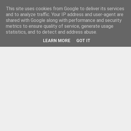
This site uses cookies from Google to deliver its services
and to analyze traffic. Your IP address and user-agent are
shared with Google along with performance and security
metrics to ensure quality of service, generate usage
statistics, and to detect and address abuse.
LEARN MORE
GOT IT