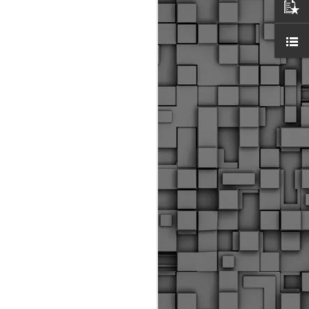
ύς αστυνομικούς, οι οποίοι έχουν
οβλεπόμενη εκπαίδευσή τους και
βουν καθήκοντα.
ιμασίας, ο Δήμος παρέλαβε τρία
 τα οποία θα χρησιμοποιούνται για
καθημερινές μετακινήσεις των
.
Δημοτική Αστυνομία
MAY
Θεσσαλονίκης:
25