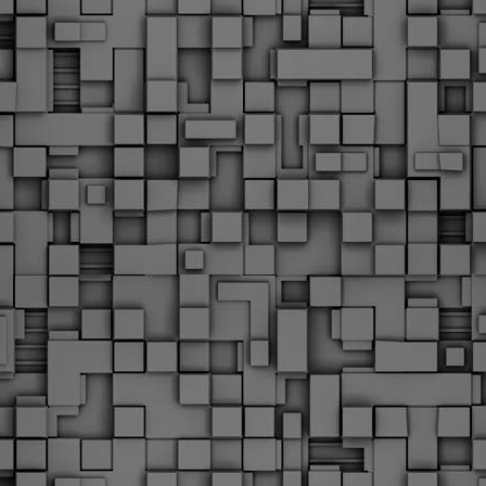
Φωτογραφικό ρεπορτάζ
εγάλες μέρες ζει ο "οργανισμός" της Δημοτικής Αστυνομίας!
α θυμίσουμε ότι κανονικές προσλήψεις στην Δημοτική
στυνομία έχουν να γίνουν από το 2010. Δεκαέξι ολόκληρα
ρόνια! Και βέβαια, ακόμη και με αυτές τις προσλήψεις, δεν
τάνουμε ούτε τα 2/3 των Δημοτικών Αστυνομικών που
πηρετούσαν το 2013 προ της κατάργησης της υπηρεσίας με
πόφαση του σημερινού πρωθυπουργού Κυριάκου Μητσοτάκη. Ας
ναι...
Δημοτική Αστυνομία Θεσσαλονίκης: Διμηνιαίος
AR
απολογισμός ελέγχων τήρησης νομοθεσίας
2
δεσποζόμενων Ζώων συντροφιάς
ον απολογισμό των δράσεων ελέγχου για τα ζώα συντροφιάς
ατά το δίμηνο Ιανουαρίου – Φεβρουαρίου 2026 παρουσιάζει η
ημοτική Αστυνομία Θεσσαλονίκης, με στόχο την προστασία των
ώων και την ομαλή συμβίωση στην πόλη.
ΣτΕ: Οριστική απόρριψη της επαναφοράς του 13ου
EB
και 14ου μισθού για τους δημοσίους υπαλλήλους
18