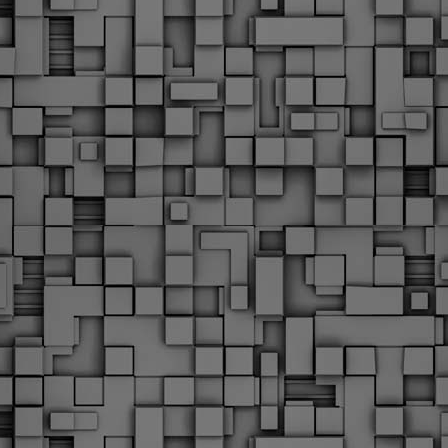
Με την απόφαση αυτή, το ΣτΕ απορρίπτει οριστικά τις
ξιώσεις των δημοσίων υπαλλήλων για επαναφορά των
ώρων, επικυρώνοντας την τρέχουσα κατάσταση παρά τις
ντιδράσεις της ΑΔΕΔΥ
ο ΣτΕ απέρριψε οριστικά την προσφυγή της ΑΔΕΔΥ και ενός
κπαιδευτικού για την επαναφορά των δώρων Χριστουγέννων,
άσχα και θερινής άδειας (13ος και 14ος μισθός) στους
ργαζόμενους του δημόσιου τομέα, κλείνοντας μια μακρά
ιαμάχη δεκαετιών που αφορούσε τις μνημονιακές περικοπές.
Εγγύκλιος ΥΠ.ΕΣ: Προκήρυξη 1Κ/2024 -
EB
Γνωστοποίηση έκδοσης οριστικών αποτελεσμάτων –
4
Παροχή οδηγιών.
 Δείτε/κατεβάστε την πολυαναμενόμενη εγκύκλιο του Υπ.
Με διαρροή 2 μέρες πριν την στάση εργασίας
EB
ενημερώνει το ΣτΕ για την απόρριψη της επαναφοράς
1