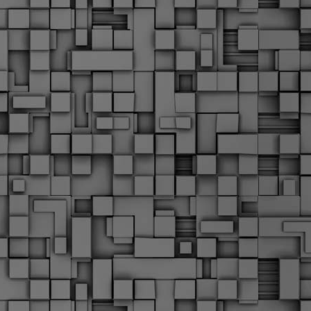
Σ
σ
φ
α
μ
φ
δ
M
Θ
ο
«
δ
ε
M