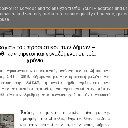
eliver its services and to analyze traffic. Your IP address and u
Ό, τι συμβαίνει γύρω από τη Δημοτική Αστυνομία, την τοπική αυτ
ormance and security metrics to ensure quality of service, gene
buse.
ραγία» του προσωπικού των δήμων –
Άργος - Δη
JUL
θηκαν αιρετοί και εργαζόμενοι σε τρία
Με σκούτε
29
χρόνια
προσωπικό
σε προσωπικό και αιρετούς υπέστησαν οι δήμοι στη
αρμοδιότη
ίας 2011 – 2013. Σύμφωνα με την οριστική μελέτη του
κέντρου της ΑΔΕΔΥ, η οποία ήρθε πρόσφατα στη
Ξεκινά επίσημα η λειτο
ά την παραπάνω τριετία, το προσωπικό των Δήμων
Η Δημοτική Αστυνομία σ
768 άτομα. Αριθμός που αντιστοιχεί σε ένα ποσοστό
καθώς από την 1η Αυγού
επιχειρησιακή λειτουργ
παρουσία του Δήμου στου
Ε
πίσης
, η μελέτη σημειώνει ότι με την
χώρους.
εφαρμογή του «Καλλικράτη» επήλθαν μειώσεις
και στον αριθμό των αιρετών στους Δήμους.
Η νέα υπηρεσία θα στε