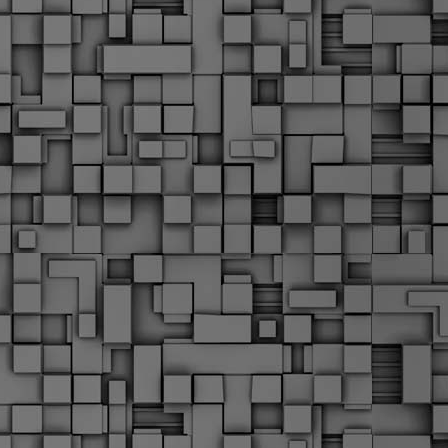
Μ
Ν
Α
χ
φ
υ
α
εί
M
Τ
κ
Δ
ζ
F