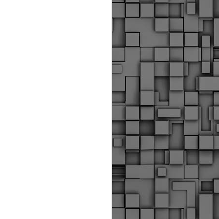
Διοικητικά πρόστιμα
ύψους 11.350€ σε
εργολάβους για
παραβάσεις σε έργα
Ο.Κ.Ω
Η Δημοτική Αστυνομία
Θεσσαλονίκης βεβαίωσε κατά
τις προηγούμενες ημέρες
πρόστιμα για 11 διοικητικές
παραβάσεις που έλαβαν
χώρα κατά τη διάρκεια
εργασιών από εργολαβικά
συνεργεία και οι οποίες
αφορούσαν εκτέλεση
εργασιών χωρίς νόμιμη
σήμανση και στην απόθεση
υλικών – εργαλείων εκτός του
προβλεπόμενου εργοταξίου.