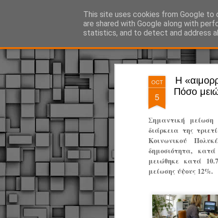
ΔΗΜΟΤΙΚΗ ΑΣΤΥΝΟΜΙΑ, τα νέα!
This site uses cookies from Google to d
are shared with Google along with perf
statistics, and to detect and address a
Magazine
Pages
Η «αιμορ
OCT
Πόσο μειώ
5
Σημαντική μείωση 
διάρκεια της τριετ
Κοινωνικού Πολυ
δημοσιότητα, κατ
μειώθηκε κατά 10.
μείωσης ύψους 12%.