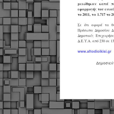
α
μειώθηκαν κατά π
α
εφαρμογής του ενιαίο
α
το 2011, τα 1.717 το 2
Μ
Σε ότι αφορά τα θ
π
Πρόσωπα Δημοσίου Δι
ε
Κ
Δημοτικές Επιχειρήσ
A
Δ.Ε.Υ.Α. από 230 σε 1
www.aftodioikisi.gr
Δ
μ
Δημοσιεύ
δ
Μ
λ
«
Σ
σ
ε
M
μ