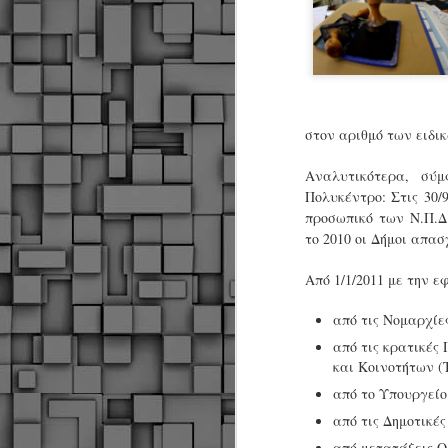
στον αριθμό των ειδι
Αναλυτικότερα, σύ
Πολυκέντρο: Στις 30/
προσωπικό των Ν.Π.Δ.
το 2010 οι Δήμοι απα
Από 1/1/2011 με την 
από τις Νομαρχίες
από τις κρατικές
και Κοινοτήτων (Τ
από το Υπουργείο
από τις Δημοτικές
Δήμος Κοζάνης :
JUN
Αναμνηστικά
από μετατάξεις Ο
7