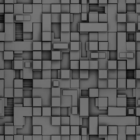
υνεχίζονται οι ορκωμοσίες των νέων Δημοτικών Αστυνομικών
ε δήμους της χώρας. Το Dimastin, αναζητεί σχετικό
ωτογραφικό υλικό στο διαδίκτυο και σας το παρουσιάζει σε
υτή την ανάρτηση. Επίσης, σας καλούμε, αν διαπιστώσετε ότι
ας έχουν "ξεφύγει" ορκωμοσίες, μπορείτε να στέλνετε το
ωτογραφικό τους υλικό στο dimasthes@gmail.gr ώστε να το
ημοσιεύουμε εδώ, άμεσα.
Θεσσαλονίκη: Ορκίστηκαν οι 75 νέοι δημοτικοί
AR
αστυνομικοί – Τι τους ζήτησε ο Αγγελούδης
18
Ενισχύεται το έργο της δημοτικής αστυνομίας στο δήμο
εσσαλονίκης καθώς το πρωί της Τετάρτης 18 Μαρτίου
ρκίστηκαν οι 75 νέοι δημοτικοί αστυνομικοί.
Με αυτούς, σε λίγους μήνες αποκτά ένα ισχυρό σώμα η
ημοτική αστυνομία. Θα είναι πιο κοντά στον πολίτη. Είχα την
υκαιρία να είμαι σήμερα στην ορκωμοσία τους.
Ξεκίνησαν εδώ και μια εβδομάδα οι αφίξεις των
AR
νεοπροσληφθέντων Δημοτικών Αστυνομικών στους
17
δήμους και οι ορκωμοσίες τους - Πλήρες