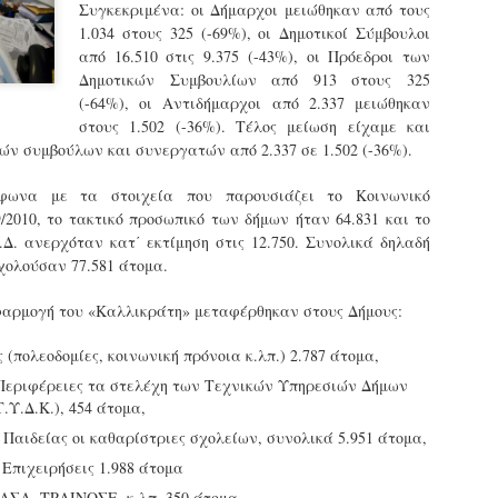
Συγκεκριμένα: οι Δήμαρχοι μειώθηκαν από τους
εκπαιδευμένους δημοτικο
1.034 στους 325 (-69%), οι Δημοτικοί Σύμβουλοι
ήδη ολοκληρώσει την πρ
από 16.510 στις 9.375 (-43%), οι Πρόεδροι των
είναι έτοιμοι να αναλά
Δημοτικών Συμβουλίων από 913 στους 325
Στο πλαίσιο της προετο
(-64%), οι Αντιδήμαρχοι από 2.337 μειώθηκαν
ολοκαίνουργια σκούτερ,
στους 1.502 (-36%). Τέλος μείωση είχαμε και
τις περιπολίες και τις 
κών συμβούλων και συνεργατών από 2.337 σε 1.502 (-36%).
στελεχών της υπηρεσίας
μφωνα με τα στοιχεία που παρουσιάζει το Κοινωνικό
9/2010, το τακτικό προσωπικό των δήμων ήταν 64.831 και το
Δ. ανερχόταν κατ΄ εκτίμηση στις 12.750. Συνολικά δηλαδή
σχολούσαν 77.581 άτομα.
εφαρμογή του «Καλλικράτη» μεταφέρθηκαν στους Δήμους:
 (πολεοδομίες, κοινωνική πρόνοια κ.λπ.) 2.787 άτομα,
 Περιφέρειες τα στελέχη των Τεχνικών Υπηρεσιών Δήμων
.Υ.Δ.Κ.), 454 άτομα,
 Παιδείας οι καθαρίστριες σχολείων, συνολικά 5.951 άτομα,
 Επιχειρήσεις 1.988 άτομα
Απολογισμός των
Δημοτική Αστυνομία
JUN
JUN
ελέγχων σε ιδιοκτήτες
Θεσσαλονίκης: Ένταση
ΑΣΑ, ΤΡΑΙΝΟΣΕ, κ.λπ. 350 άτομα.
4
4