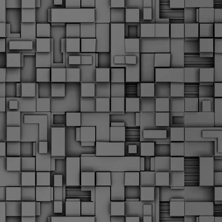
α
δ
α
Τ
ε
Π
ε
δ
F
►
F