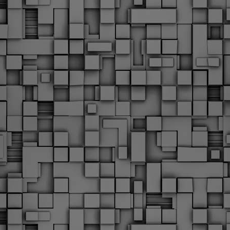
Με την απόφαση αυτή, το ΣτΕ απορρίπτει οριστικά τις
ξιώσεις των δημοσίων υπαλλήλων για επαναφορά των
ώρων, επικυρώνοντας την τρέχουσα κατάσταση παρά τις
ντιδράσεις της ΑΔΕΔΥ
ο ΣτΕ απέρριψε οριστικά την προσφυγή της ΑΔΕΔΥ και ενός
κπαιδευτικού για την επαναφορά των δώρων Χριστουγέννων,
άσχα και θερινής άδειας (13ος και 14ος μισθός) στους
ργαζόμενους του δημόσιου τομέα, κλείνοντας μια μακρά
ιαμάχη δεκαετιών που αφορούσε τις μνημονιακές περικοπές.
Εγγύκλιος ΥΠ.ΕΣ: Προκήρυξη 1Κ/2024 -
EB
Γνωστοποίηση έκδοσης οριστικών αποτελεσμάτων –
4
Παροχή οδηγιών.
 Δείτε/κατεβάστε την πολυαναμενόμενη εγκύκλιο του Υπ.
Με διαρροή 2 μέρες πριν την στάση εργασίας
EB
ενημερώνει το ΣτΕ για την απόρριψη της επαναφοράς
1