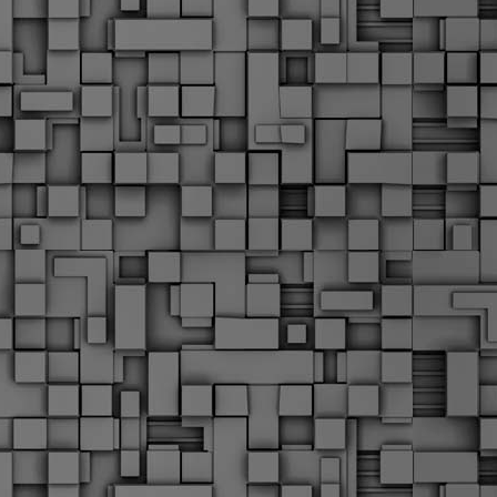
α
δ
α
Τ
ε
Π
ε
δ
F
►
F