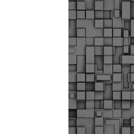
ύς αστυνομικούς, οι οποίοι έχουν
οβλεπόμενη εκπαίδευσή τους και
βουν καθήκοντα.
ιμασίας, ο Δήμος παρέλαβε τρία
 τα οποία θα χρησιμοποιούνται για
καθημερινές μετακινήσεις των
.
Δημοτική Αστυνομία
MAY
Θεσσαλονίκης:
25