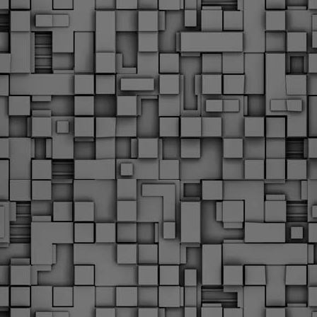
Φωτογραφικό ρεπορτάζ
εγάλες μέρες ζει ο "οργανισμός" της Δημοτικής Αστυνομίας!
α θυμίσουμε ότι κανονικές προσλήψεις στην Δημοτική
στυνομία έχουν να γίνουν από το 2010. Δεκαέξι ολόκληρα
ρόνια! Και βέβαια, ακόμη και με αυτές τις προσλήψεις, δεν
τάνουμε ούτε τα 2/3 των Δημοτικών Αστυνομικών που
πηρετούσαν το 2013 προ της κατάργησης της υπηρεσίας με
πόφαση του σημερινού πρωθυπουργού Κυριάκου Μητσοτάκη. Ας
ναι...
Δημοτική Αστυνομία Θεσσαλονίκης: Διμηνιαίος
AR
απολογισμός ελέγχων τήρησης νομοθεσίας
2
δεσποζόμενων Ζώων συντροφιάς
ον απολογισμό των δράσεων ελέγχου για τα ζώα συντροφιάς
ατά το δίμηνο Ιανουαρίου – Φεβρουαρίου 2026 παρουσιάζει η
ημοτική Αστυνομία Θεσσαλονίκης, με στόχο την προστασία των
ώων και την ομαλή συμβίωση στην πόλη.
ΣτΕ: Οριστική απόρριψη της επαναφοράς του 13ου
EB
και 14ου μισθού για τους δημοσίους υπαλλήλους
18