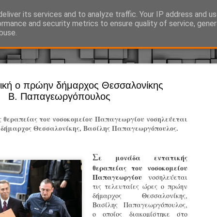
eliver its services and to analyze traffic. Your IP address and u
Ό, τι συμβαίνει γύρω από τη Δημοτική Αστυνομία, την τοπική αυτ
ormance and security metrics to ensure quality of service, gene
buse.
Άργος - Δη
τική ο πρώην δήμαρχος Θεσσαλονίκης
JUL
Β. Παπαγεωργόπουλος
Με σκούτε
29
προσωπικό
ς θεραπείας του νοσοκομείου Παπαγεωργίου νοσηλεύεται
αρμοδιότη
 δήμαρχος Θεσσαλονίκης, Βασίλης Παπαγεωργόπουλος.
Ξεκινά επίσημα η λειτο
Σ
ε μονάδα εντατικής
Η Δημοτική Αστυνομία σ
θεραπείας του νοσοκομείου
καθώς από την 1η Αυγού
Παπαγεωργίου
επιχειρησιακή λειτουργ
νοσηλεύεται
τις τελευταίες ώρες ο πρώην
παρουσία του Δήμου στου
δήμαρχος Θεσσαλονίκης,
χώρους.
Βασίλης Παπαγεωργόπουλος,
ο οποίος διακομίστηκε στο
Η νέα υπηρεσία θα στε