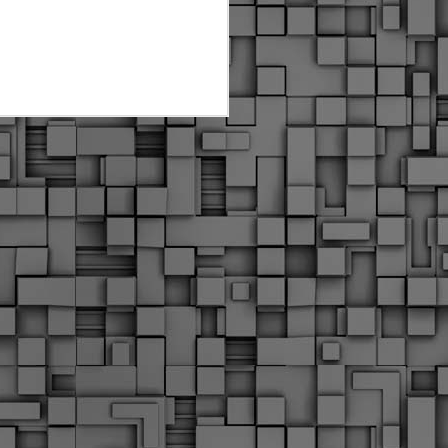
Διοικητικά πρόστιμα
ύψους 11.350€ σε
εργολάβους για
παραβάσεις σε έργα
Ο.Κ.Ω
Η Δημοτική Αστυνομία
Θεσσαλονίκης βεβαίωσε κατά
τις προηγούμενες ημέρες
πρόστιμα για 11 διοικητικές
παραβάσεις που έλαβαν
χώρα κατά τη διάρκεια
εργασιών από εργολαβικά
συνεργεία και οι οποίες
αφορούσαν εκτέλεση
εργασιών χωρίς νόμιμη
σήμανση και στην απόθεση
υλικών – εργαλείων εκτός του
προβλεπόμενου εργοταξίου.