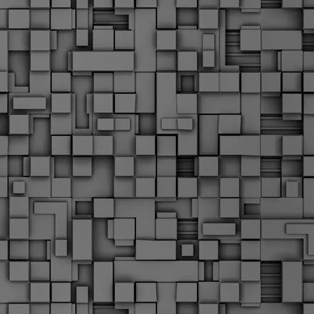
Σ
σ
φ
α
μ
φ
δ
M
Θ
ο
«
δ
ε
M