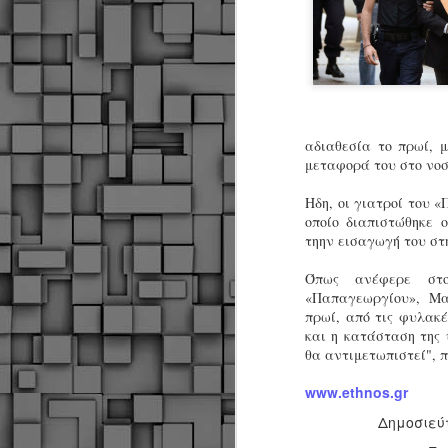
αδιαθεσία το πρωί, μ
μεταφορά του στο νοσ
Ηδη, οι γιατροί του
οποίο διαπιστώθηκε 
τηην εισαγωγή του στ
Όπως ανέφερε στο
«Παπαγεωργίου», Μα
πρωί, από τις φυλακέ
και η κατάσταση της 
θα αντιμετωπιστεί", π
www.ethnos.gr
Δημοσιεύ
Δήμος Κοζάνης :
JUN
Αναμνηστικά
7