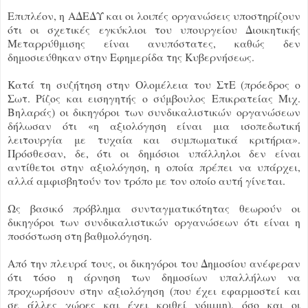
Επιπλέον, η ΑΔΕΔΥ και οι λοιπές οργανώσεις υποστηρίζουν
ότι οι σχετικές εγκύκλιοι του υπουργείου Διοικητικής
Μεταρρύθμισης είναι ανυπόστατες, καθώς δεν
δημοσιεύθηκαν στην Εφημερίδα της Κυβερνήσεως.
Κατά τη συζήτηση στην Ολομέλεια του ΣτΕ (πρόεδρος ο
Σωτ. Ρίζος και εισηγητής ο σύμβουλος Επικρατείας Μιχ.
Βηλαράς) οι δικηγόροι των συνδικαλιστικών οργανώσεων
δήλωσαν ότι «η αξιολόγηση είναι μια ισοπεδωτική
λειτουργία με τυχαία και συμπωματικά κριτήρια».
Πρόσθεσαν, δε, ότι οι δημόσιοι υπάλληλοι δεν είναι
αντίθετοι στην αξιολόγηση, η οποία πρέπει να υπάρχει,
αλλά αμφισβητούν τον τρόπο με τον οποίο αυτή γίνεται.
Ως βασικό πρόβλημα συνταγματικότητας θεωρούν οι
δικηγόροι των συνδικαλιστικών οργανώσεων ότι είναι η
ποσόστωση στη βαθμολόγηση.
Από την πλευρά τους, οι δικηγόροι του Δημοσίου ανέφεραν
ότι τόσο η άρνηση των δημοσίων υπαλλήλων να
προχωρήσουν στην αξιολόγηση (που έχει εφαρμοστεί και
σε άλλες χώρες και έχει κριθεί νόμιμη), όσο και οι