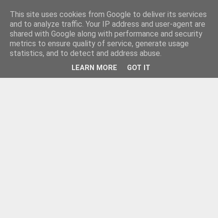
This site uses cookies from Google to deliver its services
and to analyze traffic. Your IP address and user-agent are
shared with Google along with performance and security
metrics to ensure quality of service, generate usage
statistics, and to detect and address abuse.
LEARN MORE
GOT IT