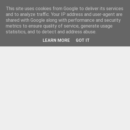
This site uses cookies from Google to deliver its services
and to analyze traffic. Your IP address and user-agent are
shared with Google along with performance and security
metrics to ensure quality of service, generate usage
statistics, and to detect and address abuse.
LEARN MORE
GOT IT