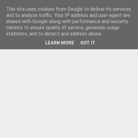
This site uses cookies from Google to deliver its services
and to analyze traffic. Your IP address and user-agent are
shared with Google along with performance and security
metrics to ensure quality of service, generate usage
statistics, and to detect and address abuse.
LEARN MORE
GOT IT