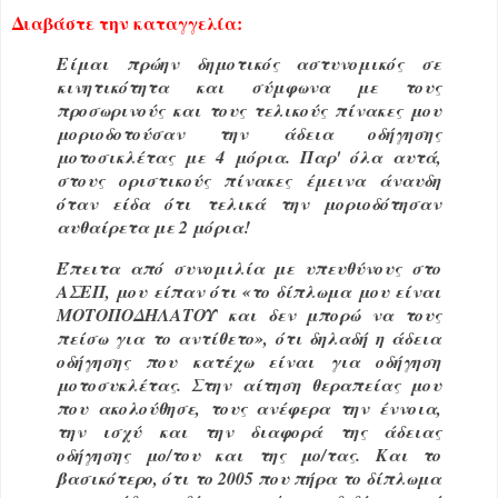
Διαβάστε την καταγγελία:
Είμαι πρώην δημοτικός αστυνομικός σε
κινητικότητα και σύμφωνα με τους
προσωρινούς και τους τελικούς πίνακες μου
μοριοδοτούσαν την άδεια οδήγησης
μοτοσικλέτας με 4 μόρια. Παρ' όλα αυτά,
στους οριστικούς πίνακες έμεινα άναυδη
όταν είδα ότι τελικά την μοριοδότησαν
αυθαίρετα με 2 μόρια!
Έπειτα από συνομιλία με υπευθύνους στο
ΑΣΕΠ, μου είπαν ότι «το δίπλωμα μου είναι
ΜΟΤΟΠΟΔΗΛΑΤΟΥ και δεν μπορώ να τους
πείσω για το αντίθετο», ότι δηλαδή η άδεια
οδήγησης που κατέχω είναι για οδήγηση
μοτοσυκλέτας. Στην αίτηση θεραπείας μου
που ακολούθησε, τους ανέφερα την έννοια,
την ισχύ και την διαφορά της άδειας
οδήγησης μο/του και της μο/τας. Και το
βασικότερο, ότι το 2005 που πήρα το δίπλωμα