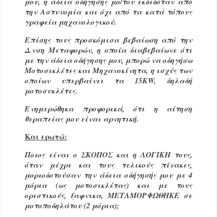
μου, η άδεια οδήγησης μο/του εκδιδόταν από
την Αστυνομία και όχι από τα κατά τόπους
γραφεία μηχανολογικού.
Επίσης τους προσκόμισα βεβαίωση από την
Δ.νση Μεταφορών, η οποία διαβεβαίωνε ότι
με την άδεια οδήγησης μου, μπορώ να οδηγήσω
Μοτοσικλέτες και Μηχανοκίνητα, η ισχύς των
οποίων υπερβαίνει τα 15KW, δηλαδή
μοτοσυκλέτες.
Ενημερώθηκα προφορικά, ότι η αίτηση
θεραπείας μου είναι αρνητική.
Και ερωτώ:
Ποιος είναι ο ΣΚΟΠΟΣ και η ΛΟΓΙΚΗ τους,
όταν μέχρι και τους τελικούς πίνακες,
μοριοδοτούσαν την άδεια οδήγησής μου με 4
μόρια (ως μοτοσικλέτας) και με τους
οριστικούς, ξαφνικα, ΜΕΤΑΜΟΡΦΩΘΗΚΕ σε
μοτοποδηλάτου (2 μόρια);