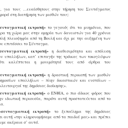
εκπαιδευμένους δημοτικο
, για τους …ευαίσθητους στην τήρηση του Συντάγματος
ήδη ολοκληρώσει την πρ
αφορά στη διατήρηση των μισθών τους:
είναι έτοιμοι να αναλά
Στο πλαίσιο της προετο
συνταγματική εκτροπή»
το γεγονός ότι τα μνημόνια, που
ολοκαίνουργια σκούτερ,
ρα τη χώρα μας στην ομηρία των δανειστών για 40 χρόνια
τις περιπολίες και τις 
λή πλειοψηφία από τη Βουλή και όχι με την αυξημένη των
στελεχών της υπηρεσίας
ου επιτάσσει το Σύνταγμα.
συνταγματική εκτροπή»
η διαθεσιμότητα και απόλυση
ων υπαλλήλων, κατ’ επιταγήν της τρόικας των τοκογλύφων
ρότι καλύπτεται η μονιμότητά τους από άρθρα του
συνταγματική εκτροπή»
η δραστική περικοπή των μισθών
δημοσίων υπαλλήλων – πλην δικαστικών και ενστόλων –
«λειτουργοί της δημόσιας διοίκησης».
συνταγματική εκτροπή»
ο ΕΝΦΙΑ, ο πιο άδικος φόρος που
ν ιδιωτική περιουσία, παρότι αυτή προστατεύεται από το
α.
«συνταγματική εκτροπή»
το ξεπούλημα της δημόσιας
τι αυτή «την κληρονομήσαμε από τα παιδιά μας» και πρέπει
υμε ακέραια σ’ αυτά.
Απολογισμός των
Δημοτική Αστυνομία
JUN
JUN
ελέγχων σε ιδιοκτήτες
Θεσσαλονίκης: Ένταση
4
4