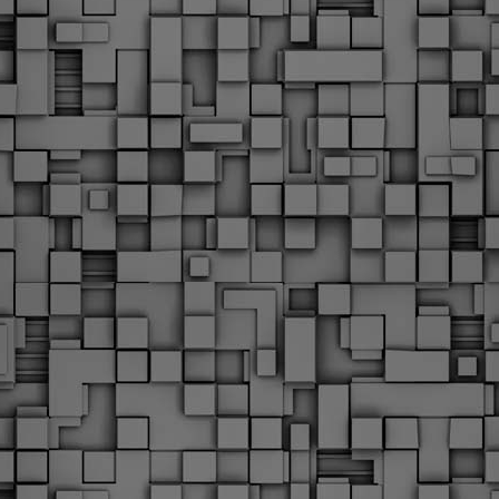
Φωτογραφικό ρεπορτάζ
εγάλες μέρες ζει ο "οργανισμός" της Δημοτικής Αστυνομίας!
α θυμίσουμε ότι κανονικές προσλήψεις στην Δημοτική
στυνομία έχουν να γίνουν από το 2010. Δεκαέξι ολόκληρα
ρόνια! Και βέβαια, ακόμη και με αυτές τις προσλήψεις, δεν
τάνουμε ούτε τα 2/3 των Δημοτικών Αστυνομικών που
πηρετούσαν το 2013 προ της κατάργησης της υπηρεσίας με
πόφαση του σημερινού πρωθυπουργού Κυριάκου Μητσοτάκη. Ας
ναι...
Δημοτική Αστυνομία Θεσσαλονίκης: Διμηνιαίος
AR
απολογισμός ελέγχων τήρησης νομοθεσίας
2
δεσποζόμενων Ζώων συντροφιάς
ον απολογισμό των δράσεων ελέγχου για τα ζώα συντροφιάς
ατά το δίμηνο Ιανουαρίου – Φεβρουαρίου 2026 παρουσιάζει η
ημοτική Αστυνομία Θεσσαλονίκης, με στόχο την προστασία των
ώων και την ομαλή συμβίωση στην πόλη.
ΣτΕ: Οριστική απόρριψη της επαναφοράς του 13ου
EB
και 14ου μισθού για τους δημοσίους υπαλλήλους
18