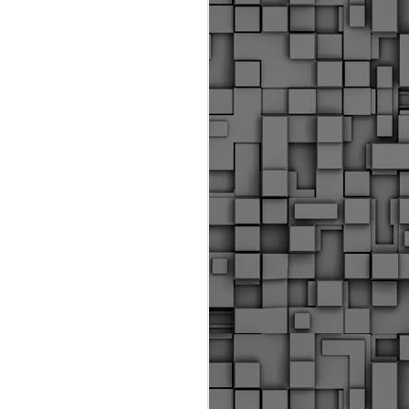
Διοικητικά πρόστιμα
ύψους 11.350€ σε
εργολάβους για
παραβάσεις σε έργα
Ο.Κ.Ω
Η Δημοτική Αστυνομία
Θεσσαλονίκης βεβαίωσε κατά
τις προηγούμενες ημέρες
πρόστιμα για 11 διοικητικές
παραβάσεις που έλαβαν
χώρα κατά τη διάρκεια
εργασιών από εργολαβικά
συνεργεία και οι οποίες
αφορούσαν εκτέλεση
εργασιών χωρίς νόμιμη
σήμανση και στην απόθεση
υλικών – εργαλείων εκτός του
προβλεπόμενου εργοταξίου.