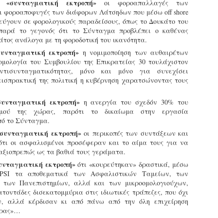
 «συνταγματική εκτροπή»
οι φοροαπαλλαγές των
ζώων συντροφιάς τον
κατά την διάρκεια
ι φοροαποφυγές των διάφορων Λάτσηδων που μέσω off shore
Μάιο από τη Δημοτική
ελέγχων τήρησης
ύγουν σε φορολογικούς παραδείσους, όπως το Δουκάτο του
Αστυνομία
νομοθεσίας για τα
παρά το γεγονός ότι το Σύνταγμα προβλέπει ο καθένας
Θεσσαλονίκης
δεσποζόμενα ζώα
άτος ανάλογα με τη φοροδοτική του ικανότητα.
συντροφιάς στο Πεδίον
Τον απολογισμό των δράσεων
του Άρεως
συνταγματική εκτροπή»
η νομιμοποίηση των αυθαιρέτων
της για την προστασία των
ομολογία του Συμβουλίου της Επικρατείας 30 τουλάχιστον
Ένταση επικράτησε στο Πεδίον
ζώων συντροφιάς τον μήνα
τισυνταγματικότητας, μόνο και μόνο για συνεχίσει
του Άρεως κατά τη διάρκεια
Μάιο 2026 παρουσιάζει η
Γρεβενά - Τμήμα Δοκίμων Αστυφυλάκων:
AY
ισπρακτική της πολιτική η κυβέρνηση χαρατσώνοντας τους
ελέγχων που
Εκπαιδευόμενοι Δημοτικοί Αστυνομικοί έκαναν χρήση
Δημοτική Αστυνομία
10
κάνναβης στην αυλή της σχολής
πραγματοποιούσε η Δημοτική
Θεσσαλονίκης.
Αστυνομία για την τήρηση των
τη σύλληψη δύο εκπαιδευόμενων Δημοτικών Αστυνομικών
συνταγματική εκτροπή»
η ανεργία του σχεδόν 30% του
υποχρεώσεων που
Συγκεκριμένα,
λικίας 33 και 31 ετών, για ναρκωτικά, προχώρησαν το βράδυ
σμού της χώρας, παρότι το δικαίωμα στην εργασία
προβλέπονται για τα ζώα
πραγματοποιήθηκαν έλεγχοι
ης Τετάρτης 6 Μαΐου οι αστυνομικοί στα Γρεβενά.
πό το Σύνταγμα.
συντροφιάς, όπως η
από αμιγή κλιμάκια
«συνταγματική εκτροπή»
οι περικοπές των συντάξεων και
ηλεκτρονική σήμανση
(αποκλειστικά της Δημοτικής
ύμφωνα με τις Αρχές, οι δύο άνδρες εντοπίστηκαν από
τι οι ασφαλισμένοι προσέφεραν και το αίμα τους για να
(microchip) και η κατοχή των
Αστυνομίας), καθώς και από
κπαιδευτή του Τμήματος Δοκίμων Αστυφυλάκων Γρεβενών στον
αξιοπρεπώς ως τα βαθιά τους γεράματα.
απαραίτητων εγγράφων.
μικτά κλιμάκια σε
ροαύλιο χώρο της σχολής, τη στιγμή που έκαναν χρήση
συνταγματική εκτροπή»
ότι «κουρεύτηκαν» δραστικά, μέσω
συνεργασία με την Ελληνική
άνναβης.
Το περιστατικό σημειώθηκε
 PSI τα αποθεματικά των Ασφαλιστικών Ταμείων, των
Αστυνομία (ΕΛ.ΑΣ.). Στόχος
όταν δημοτικοί αστυνομικοί
 των Πανεπιστημίων, αλλά και των μικροομολογιούχων,
των ελέγχων ήταν η τήρηση
Δήμαρχος Σερρών: «Εκφράζω τη βαθιά μου
ατά τον έλεγχο που ακολούθησε, στην κατοχή του 33χρονου
PR
προχώρησαν σε έλεγχο
τοντάδες δισεκατομμύρια στις ιδιωτικές τράπεζες, που όχι
αναγνώριση και τις θερμές μου ευχαριστίες στη
των κανόνων ευζωίας των
ρέθηκε και κατασχέθηκε συσκευασία με ακατέργαστη
8
Δημοτική Αστυνομία Σερρών»
σκύλου που συνόδευε μία
ν, αλλά κέρδισαν κι από πάνω από την όλη επιχείρηση
ζώων και η τήρηση των
άνναβη, συνολικού μικτού βάρους 17,07 γραμμαρίων.
γυναίκα. Η ιδιοκτήτρια
ώρας»…
υποχρεώσεων των ιδιοκτητών,
ε στόχο μία πόλη χωρίς αποκλεισμούς ο Δήμος Σερρών