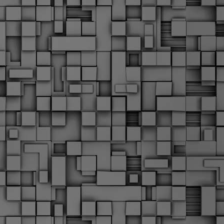
Σ
σ
φ
α
μ
φ
δ
M
Θ
ο
«
δ
ε
M