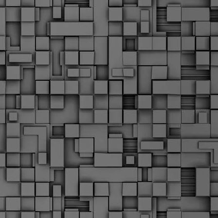
Μ
Ν
Α
χ
φ
υ
α
εί
M
Τ
κ
Δ
ζ
F