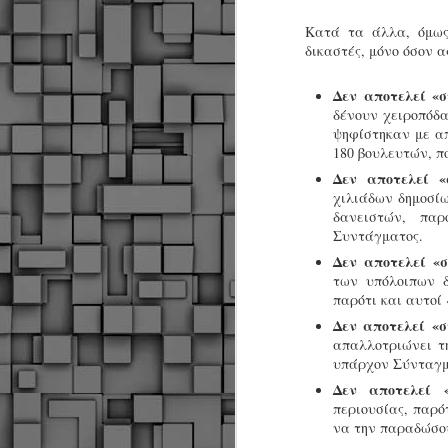
Κατά τα άλλα, όμως
δικαστές, μόνο όσον 
Δεν αποτελεί «
δένουν χειροπόδα
ψηφίστηκαν με απ
180 βουλευτών, π
Δεν αποτελεί «
χιλιάδων δημοσί
δανειστών, πα
Συντάγματος.
Δεν αποτελεί «
των υπόλοιπων 
παρότι και αυτοί 
Δεν αποτελεί «
απαλλοτριώνει τη
υπάρχον Σύνταγμ
Δεν αποτελεί 
περιουσίας, παρό
Δήμος Κοζάνης :
να την παραδώσο
JUN
Αναμνηστικά
7