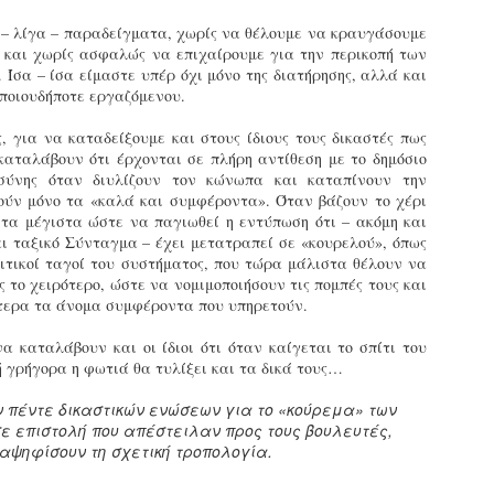
φέρεται να αντέδρασε
σύμφωνα με τις διατάξεις του
ύξησε κατά 1,36% τις θέσεις στάθμευσης για άτομα με
έντονα στην παρουσία των
Ν. 4830/2021.
ναπηρία. Δεκαεπτά εγκαταλελειμμένα οχήματα
– λίγα – παραδείγματα, χωρίς να θέλουμε να κραυγάσουμε
ελεγκτών, με αποτέλεσμα να
πομακρύνθηκαν μέσα σε τρεις μήνες από τους δρόμους.
» και χωρίς ασφαλώς να επιχαίρουμε για την περικοπή των
δημιουργηθεί ένταση στο
 Ίσα – ίσα είμαστε υπέρ όχι μόνο της διατήρησης, αλλά και
σημείο.
ε σταθερά βήματα και προσήλωση στο όραμα για μια πόλη
ποιουδήποτε εργαζόμενου.
ιο ανθρώπινη, λειτουργική και δίκαιη, ο Δήμος Σερρών
πιταχύνει την υλοποίηση του Σχεδίου Βιώσιμης Αστικής
 για να καταδείξουμε και στους ίδιους τους δικαστές πως
ινητικότητας (ΣΒΑΚ).
καταλάβουν ότι έρχονται σε πλήρη αντίθεση με το δημόσιο
Δημοτική Αστυνομία Σερρών : Αυτόφορη διαδικασία
PR
οσύνης όταν διυλίζουν τον κώνωπα και καταπίνουν την
και Διοικητικό πρόστιμο 3.000€ σε πολίτη για
8
ούν μόνο τα «καλά και συμφέροντα». Όταν βάζουν το χέρι
παράνομες κοπές δέντρων στην περιοχή Καλλιθέα
 τα μέγιστα ώστε να παγιωθεί η εντύπωση ότι – ακόμη και
ημοτική Αστυνομία και Τμήμα Πρασίνου του Δήμου Σερρών
ι ταξικό Σύνταγμα – έχει μετατραπεί σε «κουρελού», όπως
ετά από καταγγελία εντόπισαν άνδρα να κόβει παράνομα
ιτικοί ταγοί του συστήματος, που τώρα μάλιστα θέλουν να
έντρα στην Καλλιθέα
 το χειρότερο, ώστε να νομιμοποιήσουν τις πομπές τους και
τερα τα άνομα συμφέροντα που υπηρετούν.
ε αποφασιστικότητα και άμεσα αντανακλαστικά
ειτούργησαν οι υπηρεσίες του Δήμου Σερρών, βάζοντας
 καταλάβουν και οι ίδιοι ότι όταν καίγεται το σπίτι του
φρένο» σε περιστατικό καταστροφής αστικού πρασίνου.
ή γρήγορα η φωτιά θα τυλίξει και τα δικά τους…
υγκεκριμένα, την Τρίτη 7 Απριλίου 2026, μετά από αξιοποίηση
χετικής καταγγελίας, πραγματοποιήθηκε συντονισμένη
 πέντε δικαστικών ενώσεων για το «κούρεμα» των
Εγκύκλιος ΥΠ.ΕΣ. με θέμα: «Παροχή οδηγιών
πιχείρηση από το Τμήμα Δημοτικής Αστυνομίας σε συνεργασία
AR
ε επιστολή που απέστειλαν προς τους βουλευτές,
αναφορικά με το πρόγραμμα εισαγωγικής
ε το Τμήμα Πρασίνου του Δήμου Σερρών.
29
αψηφίσουν τη σχετική τροπολογία.
εκπαίδευσης των διορισθέντος Δημοτικών
Αστυνομικών της προκήρυξης 1K/2024» - Στα