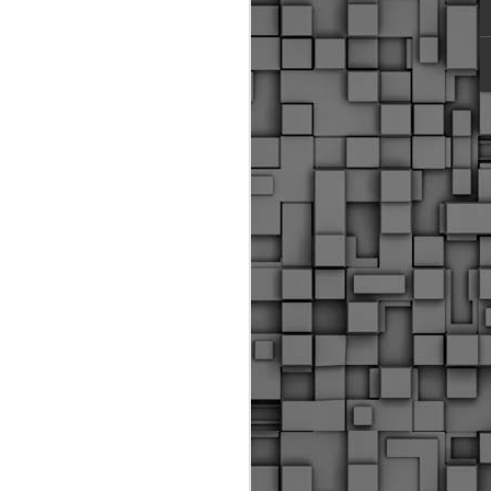
ύς αστυνομικούς, οι οποίοι έχουν
οβλεπόμενη εκπαίδευσή τους και
βουν καθήκοντα.
ιμασίας, ο Δήμος παρέλαβε τρία
 τα οποία θα χρησιμοποιούνται για
καθημερινές μετακινήσεις των
.
Δημοτική Αστυνομία
MAY
Θεσσαλονίκης:
25