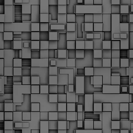
Με την απόφαση αυτή, το ΣτΕ απορρίπτει οριστικά τις
ξιώσεις των δημοσίων υπαλλήλων για επαναφορά των
ώρων, επικυρώνοντας την τρέχουσα κατάσταση παρά τις
ντιδράσεις της ΑΔΕΔΥ
ο ΣτΕ απέρριψε οριστικά την προσφυγή της ΑΔΕΔΥ και ενός
κπαιδευτικού για την επαναφορά των δώρων Χριστουγέννων,
άσχα και θερινής άδειας (13ος και 14ος μισθός) στους
ργαζόμενους του δημόσιου τομέα, κλείνοντας μια μακρά
ιαμάχη δεκαετιών που αφορούσε τις μνημονιακές περικοπές.
Εγγύκλιος ΥΠ.ΕΣ: Προκήρυξη 1Κ/2024 -
EB
Γνωστοποίηση έκδοσης οριστικών αποτελεσμάτων –
4
Παροχή οδηγιών.
 Δείτε/κατεβάστε την πολυαναμενόμενη εγκύκλιο του Υπ.
Με διαρροή 2 μέρες πριν την στάση εργασίας
EB
ενημερώνει το ΣτΕ για την απόρριψη της επαναφοράς
1