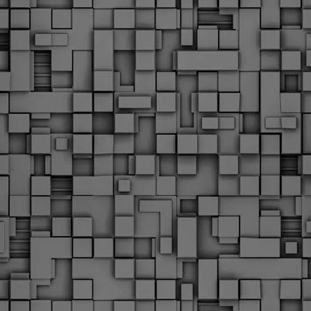
υνεχίζονται οι ορκωμοσίες των νέων Δημοτικών Αστυνομικών
ε δήμους της χώρας. Το Dimastin, αναζητεί σχετικό
ωτογραφικό υλικό στο διαδίκτυο και σας το παρουσιάζει σε
υτή την ανάρτηση. Επίσης, σας καλούμε, αν διαπιστώσετε ότι
ας έχουν "ξεφύγει" ορκωμοσίες, μπορείτε να στέλνετε το
ωτογραφικό τους υλικό στο dimasthes@gmail.gr ώστε να το
ημοσιεύουμε εδώ, άμεσα.
Θεσσαλονίκη: Ορκίστηκαν οι 75 νέοι δημοτικοί
AR
αστυνομικοί – Τι τους ζήτησε ο Αγγελούδης
18
Ενισχύεται το έργο της δημοτικής αστυνομίας στο δήμο
εσσαλονίκης καθώς το πρωί της Τετάρτης 18 Μαρτίου
ρκίστηκαν οι 75 νέοι δημοτικοί αστυνομικοί.
Με αυτούς, σε λίγους μήνες αποκτά ένα ισχυρό σώμα η
ημοτική αστυνομία. Θα είναι πιο κοντά στον πολίτη. Είχα την
υκαιρία να είμαι σήμερα στην ορκωμοσία τους.
Ξεκίνησαν εδώ και μια εβδομάδα οι αφίξεις των
AR
νεοπροσληφθέντων Δημοτικών Αστυνομικών στους
17
δήμους και οι ορκωμοσίες τους - Πλήρες