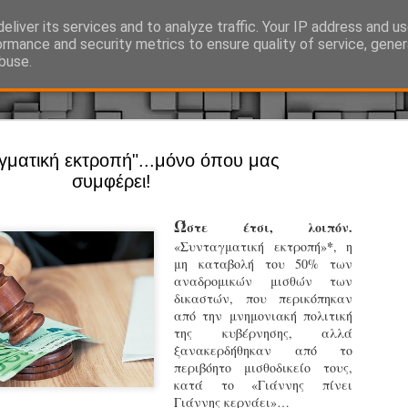
eliver its services and to analyze traffic. Your IP address and u
Ό, τι συμβαίνει γύρω από τη Δημοτική Αστυνομία, την τοπική αυτ
ormance and security metrics to ensure quality of service, gene
buse.
Άργος - Δη
γματική εκτροπή"...μόνο όπου μας
JUL
συμφέρει!
Με σκούτε
29
προσωπικό
Ώ
στε έτσι, λοιπόν.
αρμοδιότη
*
«Συνταγματική εκτροπή»
, η
μη καταβολή του 50% των
Ξεκινά επίσημα η λειτο
αναδρομικών μισθών των
δικαστών, που περικόπηκαν
Η Δημοτική Αστυνομία σ
από την μνημονιακή πολιτική
καθώς από την 1η Αυγού
της κυβέρνησης, αλλά
επιχειρησιακή λειτουργ
ξανακερδήθηκαν από το
παρουσία του Δήμου στου
περιβόητο μισθοδικείο τους,
χώρους.
κατά το «Γιάννης πίνει
Γιάννης κερνάει»…
Η νέα υπηρεσία θα στε