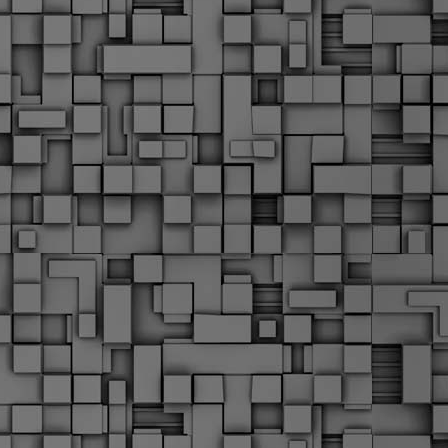
Μ
Ν
Α
χ
φ
υ
α
εί
M
Τ
κ
Δ
ζ
F