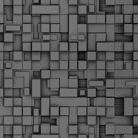
α
δ
α
Τ
ε
Π
ε
δ
F
►
F