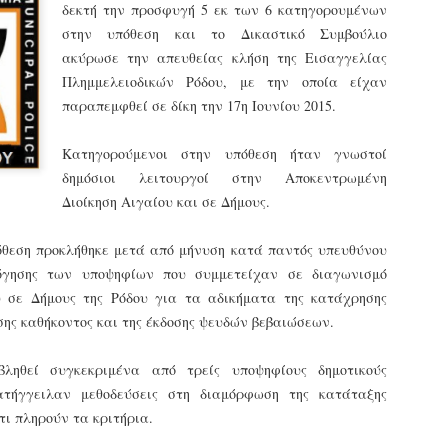
δεκτή την προσφυγή 5 εκ των 6 κατηγορουμένων
εκπαιδευμένους δημοτικο
ήδη ολοκληρώσει την πρ
στην υπόθεση και το Δικαστικό Συμβούλιο
είναι έτοιμοι να αναλά
ακύρωσε την απευθείας κλήση της Εισαγγελίας
Πλημμελειοδικών Ρόδου, με την οποία είχαν
Στο πλαίσιο της προετο
παραπεμφθεί σε δίκη την 17η Ιουνίου 2015.
ολοκαίνουργια σκούτερ,
τις περιπολίες και τις 
στελεχών της υπηρεσίας
Κατηγορούμενοι στην υπόθεση ήταν γνωστοί
δημόσιοι λειτουργοί στην Αποκεντρωμένη
Διοίκηση Αιγαίου και σε Δήμους.
όθεση προκλήθηκε μετά από μήνυση κατά παντός υπευθύνου
λόγησης των υποψηφίων που συμμετείχαν σε διαγωνισμό
 σε Δήμους της Ρόδου για τα αδικήματα της κατάχρησης
σης καθήκοντος και της έκδοσης ψευδών βεβαιώσεων.
ληθεί συγκεκριμένα από τρείς υποψηφίους δημοτικούς
ατήγγειλαν μεθοδεύσεις στη διαμόρφωση της κατάταξης
τι πληρούν τα κριτήρια.
Απολογισμός των
Δημοτική Αστυνομία
JUN
JUN
ελέγχων σε ιδιοκτήτες
Θεσσαλονίκης: Ένταση
4
4