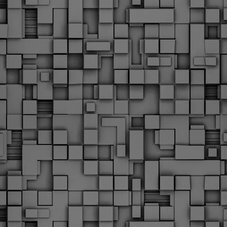
Με την απόφαση αυτή, το ΣτΕ απορρίπτει οριστικά τις
ξιώσεις των δημοσίων υπαλλήλων για επαναφορά των
ώρων, επικυρώνοντας την τρέχουσα κατάσταση παρά τις
ντιδράσεις της ΑΔΕΔΥ
ο ΣτΕ απέρριψε οριστικά την προσφυγή της ΑΔΕΔΥ και ενός
κπαιδευτικού για την επαναφορά των δώρων Χριστουγέννων,
άσχα και θερινής άδειας (13ος και 14ος μισθός) στους
ργαζόμενους του δημόσιου τομέα, κλείνοντας μια μακρά
ιαμάχη δεκαετιών που αφορούσε τις μνημονιακές περικοπές.
Εγγύκλιος ΥΠ.ΕΣ: Προκήρυξη 1Κ/2024 -
EB
Γνωστοποίηση έκδοσης οριστικών αποτελεσμάτων –
4
Παροχή οδηγιών.
 Δείτε/κατεβάστε την πολυαναμενόμενη εγκύκλιο του Υπ.
Με διαρροή 2 μέρες πριν την στάση εργασίας
EB
ενημερώνει το ΣτΕ για την απόρριψη της επαναφοράς
1