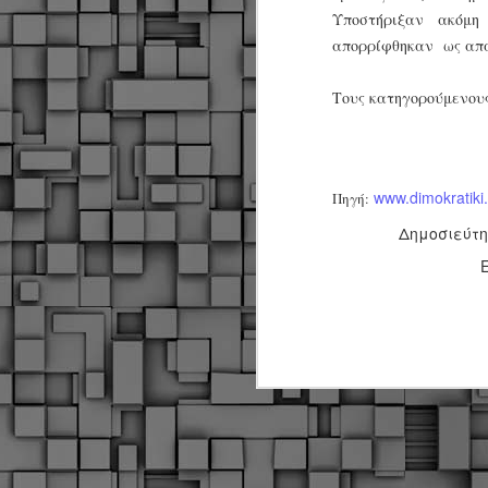
Σ
Υποστήριξαν ακόμ
σ
φ
απορρίφθηκαν ως απα
α
μ
Τους κατηγορούμενους
φ
δ
M
www.dimokratiki.
Πηγή:
Δημοσιεύτ
Θ
ο
«
δ
ε
M