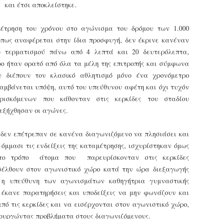
τμήματα δοκιμων Αστυφυλάκων Νάουσας, Γρεβενων
και έτσι αποκλείστηκε.
και Μουζακίου το 2ο μέρος της Θεωρητικής
εκπαίδευσης 4/5 - 31/5
μέτρηση του χρόνου στο αγώνισμα του δρόμου των 1.000
τη έκδοση εγκυκλιου οδηγιών σχετικά με το χρονοδιάγραμμα
 όπως αναφέρεται στην ίδια προσφυγή, δεν έκρινε κανέναν
κπαίδευσης (θεωρητικής και πρακτικής) των νεοδιορισθέντων
.Α. της προκήρυξης 1Κ/2024, προχώρησε Τμήμα Εποπτείας
ο τερματισμού πάνω από 4 λεπτά και 20 δευτερόλεπτα,
νθρωπίνου Δυναμικού Δημοτικής Αστυνομίας, της Δ/νσης
ρο ήταν ορατό από όλα τα μέλη της επιτροπής και σύμφωνα
ροσωπικού Τοπ. Αυτοδιοίκησης, της Γενικής Γραμματείας
υ διέπουν τον κλασικό αθλητισμό μόνο ένα χρονόμετρο
ημόσιας Διοίκησης του Υπ. Εσωτερικών.
Δημοσιέυθηκε στο ΦΕΚ Β' 1682/26-03-2026 η
AR
λαμβάνεται υπόψη, αυτό του υπεύθυνου αφέτη και όχι τυχόν
Απόφαση 16458 με θέμα;: «Εισαγωγική Εκπαίδευση -
27
Επιμόρφωση του ειδικού ένστολου προσωπικού της
ρισκόμενων που κάθονταν στις κερκίδες του σταδίου
δημοτικής αστυνομίας»
εξήχθησαν οι αγώνες.
ημοσιεύθηκε στο ΦΕΚ Β' 1682/26-03-2026 η Aπόφαση 16458 με
ίτλο: «Εισαγωγική Εκπαίδευση - Επιμόρφωση του ειδικού
 δεν επέτρεπαν σε κανένα διαγωνιζόμενο να πλησιάσει και
νστολου προσωπικού της δημοτικής αστυνομίας».
 όμμασι τις ενδείξεις της καταμέτρησης, ισχυρίστηκαν όμως
πτο τρόπο άτομα που παρευρίσκονταν στις κερκίδες
σέλθουν στον αγωνιστικό χώρο κατά την ώρα διεξαγωγής
η υπεύθυνη των αγωνισμάτων καθηγήτρια γυμναστικής
Φωτορεπορτάζ από τις ορκωμοσίες των
 έκανε παρατηρήσεις και υποδείξεις να μην φωνάζουν και
AR
νεοπροσληφθέντων Δημοτιοκών Αστυνομικών
19
πό τις κερκίδες και να εισέρχονται στον αγωνιστικό χώρο,
(ανανεώνεται συνεχώς)
ιουργώντας προβλήματα στους διαγωνιζόμενους.