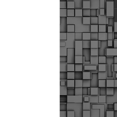
ύς αστυνομικούς, οι οποίοι έχουν
οβλεπόμενη εκπαίδευσή τους και
βουν καθήκοντα.
ιμασίας, ο Δήμος παρέλαβε τρία
 τα οποία θα χρησιμοποιούνται για
καθημερινές μετακινήσεις των
.
Δημοτική Αστυνομία
MAY
Θεσσαλονίκης:
25