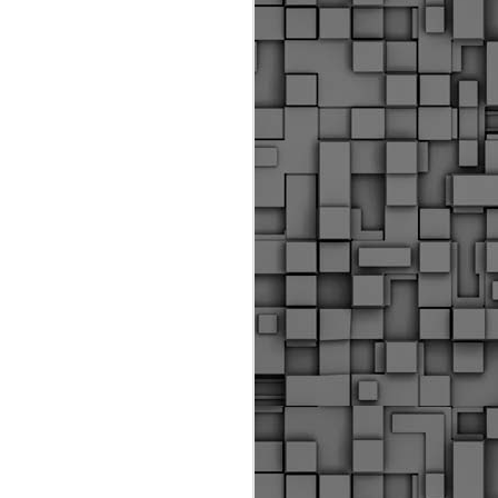
Διοικητικά πρόστιμα
ύψους 11.350€ σε
εργολάβους για
παραβάσεις σε έργα
Ο.Κ.Ω
Η Δημοτική Αστυνομία
Θεσσαλονίκης βεβαίωσε κατά
τις προηγούμενες ημέρες
πρόστιμα για 11 διοικητικές
παραβάσεις που έλαβαν
χώρα κατά τη διάρκεια
εργασιών από εργολαβικά
συνεργεία και οι οποίες
αφορούσαν εκτέλεση
εργασιών χωρίς νόμιμη
σήμανση και στην απόθεση
υλικών – εργαλείων εκτός του
προβλεπόμενου εργοταξίου.