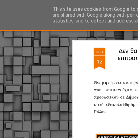
ΔΗΜΟΤΙΚΗ ΑΣΤΥΝΟΜΙΑ, τα νέα!
This site uses cookies from Google to d
are shared with Google along with perf
statistics, and to detect and address a
Magazine
Pages
Δεν θα
DEC
επιτρο
12
Να μην γίνει κατηγο
που συμμετείχαν σ
προσωπικού σε Δήμου
κατ’ εξακολούθηση,
Ρόδου.