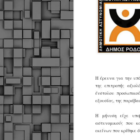
Η έρευνα για την υπ
της επιτροπής αξιο
ένστολου προσωπικού
εξουσίας, της παράβα
Η μήνυση είχε υποβ
αστυνομικούς που κ
εκείνων που κρίθηκε ό
Δήμος Κοζάνης :
JUN
Αναμνηστικά
7