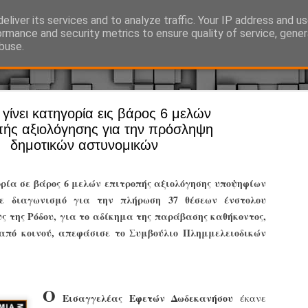
eliver its services and to analyze traffic. Your IP address and u
Ό, τι συμβαίνει γύρω από τη Δημοτική Αστυνομία, την τοπική αυτ
ormance and security metrics to ensure quality of service, gene
buse.
 γίνει κατηγορία εις βάρος 6 μελών
Άργος - Δη
JUL
πής αξιολόγησης για την πρόσληψη
Με σκούτε
29
δημοτικών αστυνομικών
προσωπικό
αρμοδιότη
ρία σε βάρος 6 μελών επιτροπής αξιολόγησης υποψηφίων
ε διαγωνισμό για την πλήρωση 37 θέσεων ένστολου
Ξεκινά επίσημα η λειτο
ς της Ρόδου, για το αδίκημα της παράβασης καθήκοντος,
Η Δημοτική Αστυνομία σ
 από κοινού, απεφάσισε το Συμβούλιο Πλημμελειοδικών
καθώς από την 1η Αυγού
επιχειρησιακή λειτουργ
παρουσία του Δήμου στου
χώρους.
Ο
Εισαγγελέας Εφετών Δωδεκανήσου
έκανε
Η νέα υπηρεσία θα στε