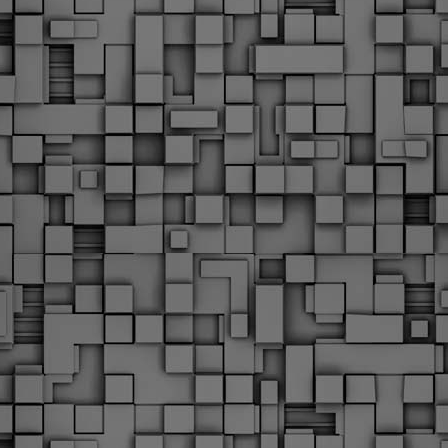
Φωτογραφικό ρεπορτάζ
εγάλες μέρες ζει ο "οργανισμός" της Δημοτικής Αστυνομίας!
α θυμίσουμε ότι κανονικές προσλήψεις στην Δημοτική
στυνομία έχουν να γίνουν από το 2010. Δεκαέξι ολόκληρα
ρόνια! Και βέβαια, ακόμη και με αυτές τις προσλήψεις, δεν
τάνουμε ούτε τα 2/3 των Δημοτικών Αστυνομικών που
πηρετούσαν το 2013 προ της κατάργησης της υπηρεσίας με
πόφαση του σημερινού πρωθυπουργού Κυριάκου Μητσοτάκη. Ας
ναι...
Δημοτική Αστυνομία Θεσσαλονίκης: Διμηνιαίος
AR
απολογισμός ελέγχων τήρησης νομοθεσίας
2
δεσποζόμενων Ζώων συντροφιάς
ον απολογισμό των δράσεων ελέγχου για τα ζώα συντροφιάς
ατά το δίμηνο Ιανουαρίου – Φεβρουαρίου 2026 παρουσιάζει η
ημοτική Αστυνομία Θεσσαλονίκης, με στόχο την προστασία των
ώων και την ομαλή συμβίωση στην πόλη.
ΣτΕ: Οριστική απόρριψη της επαναφοράς του 13ου
EB
και 14ου μισθού για τους δημοσίους υπαλλήλους
18