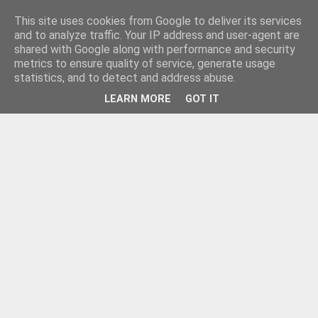
This site uses cookies from Google to deliver its services
and to analyze traffic. Your IP address and user-agent are
shared with Google along with performance and security
metrics to ensure quality of service, generate usage
statistics, and to detect and address abuse.
LEARN MORE
GOT IT