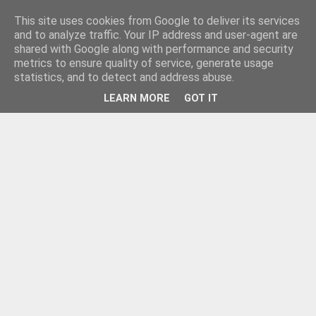
This site uses cookies from Google to deliver its services
and to analyze traffic. Your IP address and user-agent are
shared with Google along with performance and security
metrics to ensure quality of service, generate usage
statistics, and to detect and address abuse.
LEARN MORE
GOT IT