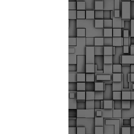
ύς αστυνομικούς, οι οποίοι έχουν
οβλεπόμενη εκπαίδευσή τους και
βουν καθήκοντα.
ιμασίας, ο Δήμος παρέλαβε τρία
 τα οποία θα χρησιμοποιούνται για
καθημερινές μετακινήσεις των
.
Δημοτική Αστυνομία
MAY
Θεσσαλονίκης:
25