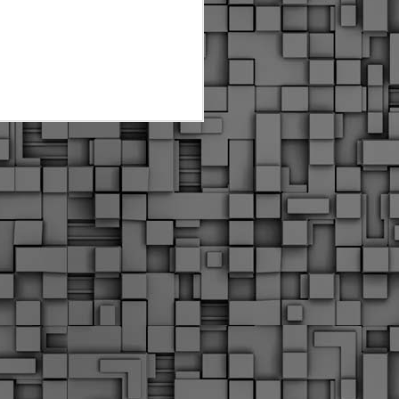
Διοικητικά πρόστιμα
ύψους 11.350€ σε
εργολάβους για
παραβάσεις σε έργα
Ο.Κ.Ω
Η Δημοτική Αστυνομία
Θεσσαλονίκης βεβαίωσε κατά
τις προηγούμενες ημέρες
πρόστιμα για 11 διοικητικές
παραβάσεις που έλαβαν
χώρα κατά τη διάρκεια
εργασιών από εργολαβικά
συνεργεία και οι οποίες
αφορούσαν εκτέλεση
εργασιών χωρίς νόμιμη
σήμανση και στην απόθεση
υλικών – εργαλείων εκτός του
προβλεπόμενου εργοταξίου.