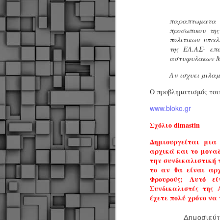
παραπτωματα π
προσωπικου τη
πολιτικων υπαλ
της ΕΛ.ΑΣ- επ
αστυφυλακων Μ
Αν ισχυει μιλα
Ο προβληματισμός του
www.bloko.gr
Σχόλιο dimastin
Δημιουργείται μια
αρχικά και το μοναδ
την συνδικαλιστική τ
το αν θα είναι αρχ
Φρουρούς; Αυτό ε
Συνδικαλιστές της
έχετε πολύ χρόνο να 
Δήμος Κοζάνης :
JUN
Δημοσιεύ
Αναμνηστικά
7