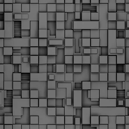
υνεχίζονται οι ορκωμοσίες των νέων Δημοτικών Αστυνομικών
ε δήμους της χώρας. Το Dimastin, αναζητεί σχετικό
ωτογραφικό υλικό στο διαδίκτυο και σας το παρουσιάζει σε
υτή την ανάρτηση. Επίσης, σας καλούμε, αν διαπιστώσετε ότι
ας έχουν "ξεφύγει" ορκωμοσίες, μπορείτε να στέλνετε το
ωτογραφικό τους υλικό στο dimasthes@gmail.gr ώστε να το
ημοσιεύουμε εδώ, άμεσα.
Θεσσαλονίκη: Ορκίστηκαν οι 75 νέοι δημοτικοί
AR
αστυνομικοί – Τι τους ζήτησε ο Αγγελούδης
18
Ενισχύεται το έργο της δημοτικής αστυνομίας στο δήμο
εσσαλονίκης καθώς το πρωί της Τετάρτης 18 Μαρτίου
ρκίστηκαν οι 75 νέοι δημοτικοί αστυνομικοί.
Με αυτούς, σε λίγους μήνες αποκτά ένα ισχυρό σώμα η
ημοτική αστυνομία. Θα είναι πιο κοντά στον πολίτη. Είχα την
υκαιρία να είμαι σήμερα στην ορκωμοσία τους.
Ξεκίνησαν εδώ και μια εβδομάδα οι αφίξεις των
AR
νεοπροσληφθέντων Δημοτικών Αστυνομικών στους
17
δήμους και οι ορκωμοσίες τους - Πλήρες