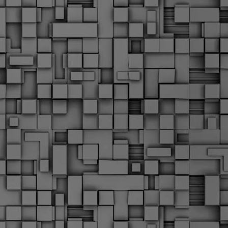
Μ
Ν
Α
χ
φ
υ
α
εί
M
Τ
κ
Δ
ζ
F