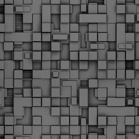
Φωτογραφικό ρεπορτάζ
εγάλες μέρες ζει ο "οργανισμός" της Δημοτικής Αστυνομίας!
α θυμίσουμε ότι κανονικές προσλήψεις στην Δημοτική
στυνομία έχουν να γίνουν από το 2010. Δεκαέξι ολόκληρα
ρόνια! Και βέβαια, ακόμη και με αυτές τις προσλήψεις, δεν
τάνουμε ούτε τα 2/3 των Δημοτικών Αστυνομικών που
πηρετούσαν το 2013 προ της κατάργησης της υπηρεσίας με
πόφαση του σημερινού πρωθυπουργού Κυριάκου Μητσοτάκη. Ας
ναι...
Δημοτική Αστυνομία Θεσσαλονίκης: Διμηνιαίος
AR
απολογισμός ελέγχων τήρησης νομοθεσίας
2
δεσποζόμενων Ζώων συντροφιάς
ον απολογισμό των δράσεων ελέγχου για τα ζώα συντροφιάς
ατά το δίμηνο Ιανουαρίου – Φεβρουαρίου 2026 παρουσιάζει η
ημοτική Αστυνομία Θεσσαλονίκης, με στόχο την προστασία των
ώων και την ομαλή συμβίωση στην πόλη.
ΣτΕ: Οριστική απόρριψη της επαναφοράς του 13ου
EB
και 14ου μισθού για τους δημοσίους υπαλλήλους
18