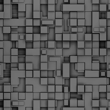
Με την απόφαση αυτή, το ΣτΕ απορρίπτει οριστικά τις
ξιώσεις των δημοσίων υπαλλήλων για επαναφορά των
ώρων, επικυρώνοντας την τρέχουσα κατάσταση παρά τις
ντιδράσεις της ΑΔΕΔΥ
ο ΣτΕ απέρριψε οριστικά την προσφυγή της ΑΔΕΔΥ και ενός
κπαιδευτικού για την επαναφορά των δώρων Χριστουγέννων,
άσχα και θερινής άδειας (13ος και 14ος μισθός) στους
ργαζόμενους του δημόσιου τομέα, κλείνοντας μια μακρά
ιαμάχη δεκαετιών που αφορούσε τις μνημονιακές περικοπές.
Εγγύκλιος ΥΠ.ΕΣ: Προκήρυξη 1Κ/2024 -
EB
Γνωστοποίηση έκδοσης οριστικών αποτελεσμάτων –
4
Παροχή οδηγιών.
 Δείτε/κατεβάστε την πολυαναμενόμενη εγκύκλιο του Υπ.
Με διαρροή 2 μέρες πριν την στάση εργασίας
EB
ενημερώνει το ΣτΕ για την απόρριψη της επαναφοράς
1