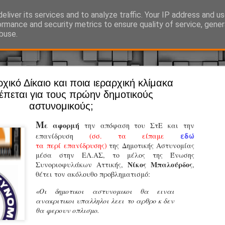
eliver its services and to analyze traffic. Your IP address and u
Ό, τι συμβαίνει γύρω από τη Δημοτική Αστυνομία, την τοπική αυτ
ormance and security metrics to ensure quality of service, gene
buse.
χικό Δίκαιο και ποια ιεραρχική κλίμακα
Άργος - Δη
JUL
πεται για τους πρώην δημοτικούς
Με σκούτε
29
αστυνομικούς;
προσωπικό
Μ
ε αφορμή
την απόφαση του ΣτΕ και την
αρμοδιότη
εδώ
επανίδρυση
(σσ. τα είπαμε
τα περί επανίδρυσης)
της Δημοτικής Αστυνομίας
Ξεκινά επίσημα η λειτο
μέσα στην ΕΛ.ΑΣ, το μέλος της Ένωσης
Νίκος Μπαλούρδος
Συνοριοφυλάκων Αττικής,
Η Δημοτική Αστυνομία σ
,
θέτει τον ακόλουθο προβληματισμό:
καθώς από την 1η Αυγού
επιχειρησιακή λειτουργ
«Οι δημοτικοι αστυνομικοι θα ειναι
παρουσία του Δήμου στου
ανακριτικοι υπαλληλοι λεει
το αρθρο κ δεν
χώρους.
θα φερουν οπλισμο.
Η νέα υπηρεσία θα στε