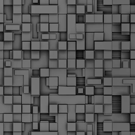
α
δ
α
Τ
ε
Π
ε
δ
F
►
F