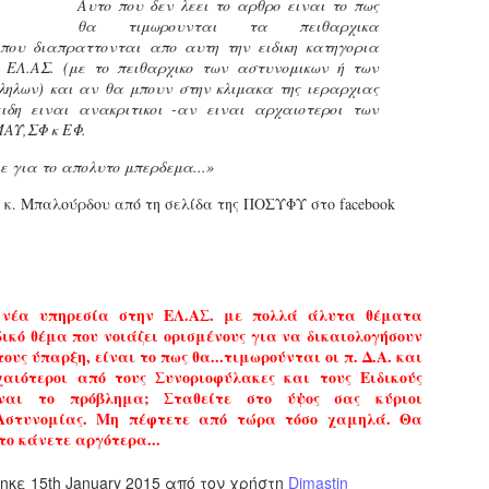
Αυτο που δεν λεει το αρθρο ειναι το πως
εκπαιδευμένους δημοτικο
θα τιμωρουνται τα πειθαρχικα
ήδη ολοκληρώσει την πρ
ου διαπραττονται απο αυτη την ειδικη κατηγορια
είναι έτοιμοι να αναλά
ς ΕΛ.ΑΣ. (με το πειθαρχικο των αστυνομικων ή των
ληλων) και αν θα μπουν στην κλιμακα της ιεραρχιας
Στο πλαίσιο της προετο
ειδη ειναι ανακριτικοι -αν ειναι αρχαιοτεροι των
ολοκαίνουργια σκούτερ,
ΑΥ,ΣΦ κ ΕΦ.
τις περιπολίες και τις 
στελεχών της υπηρεσίας
με για το απολυτο μπερδεμα...»
 κ. Μπαλούρδου από τη σελίδα της ΠΟΣΥΦΥ στο facebook
 νέα υπηρεσία στην ΕΛ.ΑΣ. με πολλά άλυτα θέματα
ικό θέμα που νοιάζει ορισμένους για να δικαιολογήσουν
ους ύπαρξη, είναι το πως θα...τιμωρούνται oι π. Δ.Α. και
αιότεροι από τους Συνοριοφύλακες και τους Ειδικούς
ίναι το πρόβλημα; Σταθείτε στο ύψος σας κύριοι
 Αστυνομίας. Μη πέφτετε από τώρα τόσο χαμηλά. Θα
το κάνετε αργότερα...
Απολογισμός των
Δημοτική Αστυνομία
JUN
JUN
τηκε
15th January 2015
από τον χρήστη
Dimastin
ελέγχων σε ιδιοκτήτες
Θεσσαλονίκης: Ένταση
4
4