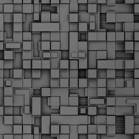
Σ
σ
φ
α
μ
φ
δ
M
Θ
ο
«
δ
ε
M