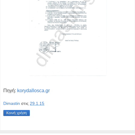
Πηγή:
korydallosca.gr
Dimastin
στις
29.1.15
Κοινή χρήση