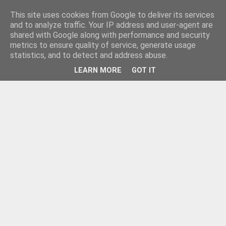
This site uses cookies from Google to deliver its services
and to analyze traffic. Your IP address and user-agent are
shared with Google along with performance and security
metrics to ensure quality of service, generate usage
statistics, and to detect and address abuse.
LEARN MORE
GOT IT