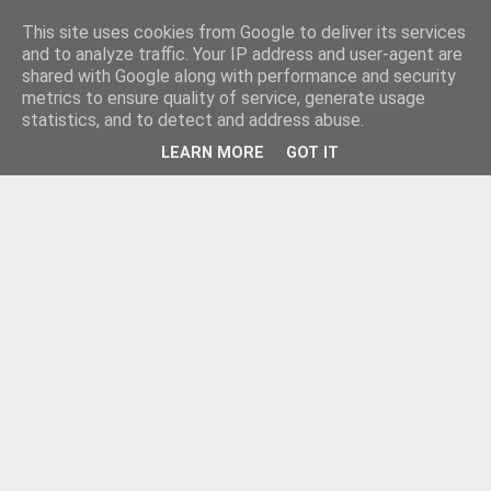
This site uses cookies from Google to deliver its services
and to analyze traffic. Your IP address and user-agent are
shared with Google along with performance and security
metrics to ensure quality of service, generate usage
statistics, and to detect and address abuse.
LEARN MORE
GOT IT