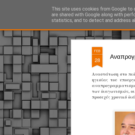
ΔΗΜΟΤΙΚΗ ΑΣΤΥΝΟΜΙΑ, τα νέα!
This site uses cookies from Google to d
are shared with Google along with perf
statistics, and to detect and address a
Magazine
Pages
FEB
Αναπρογ
28
Αναστάτωση στο πεδ
ηγεσίας του υπουργ
αναπρογραμματισμό 
των διαγωνισμών, οι
προσεχές χρονικό δι