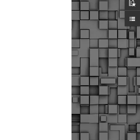
ύς αστυνομικούς, οι οποίοι έχουν
οβλεπόμενη εκπαίδευσή τους και
βουν καθήκοντα.
ιμασίας, ο Δήμος παρέλαβε τρία
 τα οποία θα χρησιμοποιούνται για
καθημερινές μετακινήσεις των
.
Δημοτική Αστυνομία
MAY
Θεσσαλονίκης:
25