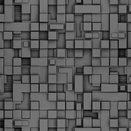
Με την απόφαση αυτή, το ΣτΕ απορρίπτει οριστικά τις
ξιώσεις των δημοσίων υπαλλήλων για επαναφορά των
ώρων, επικυρώνοντας την τρέχουσα κατάσταση παρά τις
ντιδράσεις της ΑΔΕΔΥ
ο ΣτΕ απέρριψε οριστικά την προσφυγή της ΑΔΕΔΥ και ενός
κπαιδευτικού για την επαναφορά των δώρων Χριστουγέννων,
άσχα και θερινής άδειας (13ος και 14ος μισθός) στους
ργαζόμενους του δημόσιου τομέα, κλείνοντας μια μακρά
ιαμάχη δεκαετιών που αφορούσε τις μνημονιακές περικοπές.
Εγγύκλιος ΥΠ.ΕΣ: Προκήρυξη 1Κ/2024 -
EB
Γνωστοποίηση έκδοσης οριστικών αποτελεσμάτων –
4
Παροχή οδηγιών.
 Δείτε/κατεβάστε την πολυαναμενόμενη εγκύκλιο του Υπ.
Με διαρροή 2 μέρες πριν την στάση εργασίας
EB
ενημερώνει το ΣτΕ για την απόρριψη της επαναφοράς
1