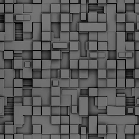
υνεχίζονται οι ορκωμοσίες των νέων Δημοτικών Αστυνομικών
ε δήμους της χώρας. Το Dimastin, αναζητεί σχετικό
ωτογραφικό υλικό στο διαδίκτυο και σας το παρουσιάζει σε
υτή την ανάρτηση. Επίσης, σας καλούμε, αν διαπιστώσετε ότι
ας έχουν "ξεφύγει" ορκωμοσίες, μπορείτε να στέλνετε το
ωτογραφικό τους υλικό στο dimasthes@gmail.gr ώστε να το
ημοσιεύουμε εδώ, άμεσα.
Θεσσαλονίκη: Ορκίστηκαν οι 75 νέοι δημοτικοί
AR
αστυνομικοί – Τι τους ζήτησε ο Αγγελούδης
18
Ενισχύεται το έργο της δημοτικής αστυνομίας στο δήμο
εσσαλονίκης καθώς το πρωί της Τετάρτης 18 Μαρτίου
ρκίστηκαν οι 75 νέοι δημοτικοί αστυνομικοί.
Με αυτούς, σε λίγους μήνες αποκτά ένα ισχυρό σώμα η
ημοτική αστυνομία. Θα είναι πιο κοντά στον πολίτη. Είχα την
υκαιρία να είμαι σήμερα στην ορκωμοσία τους.
Ξεκίνησαν εδώ και μια εβδομάδα οι αφίξεις των
AR
νεοπροσληφθέντων Δημοτικών Αστυνομικών στους
17
δήμους και οι ορκωμοσίες τους - Πλήρες