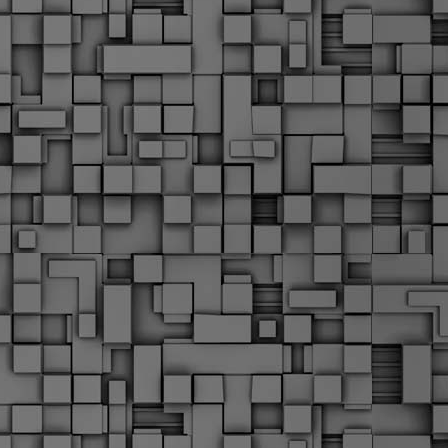
Μ
Ν
Α
χ
φ
υ
α
εί
M
Τ
κ
Δ
ζ
F