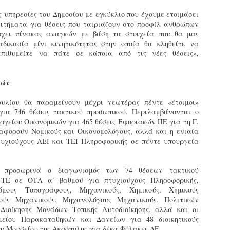
φέρεται να αντέδρασε
σύμφωνα με τις διατάξεις του
ύξησε κατά 1,36% τις θέσεις στάθμευσης για άτομα με
έντονα στην παρουσία των
Ν. 4830/2021.
ναπηρία. Δεκαεπτά εγκαταλελειμμένα οχήματα
ς υπηρεσίες του Δημοσίου με εγκύκλιο που έχουμε ετοιμάσει
ελεγκτών, με αποτέλεσμα να
πομακρύνθηκαν μέσα σε τρεις μήνες από τους δρόμους.
ιτήματα για θέσεις που ταιριάζουν στο προφίλ ανθρώπων
δημιουργηθεί ένταση στο
ρχει πίνακας αναγκών με βάση τα στοιχεία που θα μας
σημείο.
ε σταθερά βήματα και προσήλωση στο όραμα για μια πόλη
αδικασία μίνι κινητικότητας στην οποία θα κληθείτε να
ιο ανθρώπινη, λειτουργική και δίκαιη, ο Δήμος Σερρών
επιθυμείτε να πάτε σε κάποια από τις νέες θέσεις»,
πιταχύνει την υλοποίηση του Σχεδίου Βιώσιμης Αστικής
ινητικότητας (ΣΒΑΚ).
Δημοτική Αστυνομία Σερρών : Αυτόφορη διαδικασία
PR
μών
και Διοικητικό πρόστιμο 3.000€ σε πολίτη για
8
παράνομες κοπές δέντρων στην περιοχή Καλλιθέα
υλίου θα παραμείνουν μέχρι νεωτέρας πέντε «έτοιμοι»
ημοτική Αστυνομία και Τμήμα Πρασίνου του Δήμου Σερρών
για 746 θέσεις τακτικού προσωπικού. Περιλαμβάνονται ο
ετά από καταγγελία εντόπισαν άνδρα να κόβει παράνομα
ργείου Οικονομικών για 465 θέσεις Εφοριακών ΠΕ για τη Γ.
έντρα στην Καλλιθέα
 αφορούν Νομικούς και Οικονομολόγους, αλλά και η ενιαία
τυχιούχους ΑΕΙ και ΤΕΙ Πληροφορικής σε πέντε υπουργεία
ε αποφασιστικότητα και άμεσα αντανακλαστικά
ειτούργησαν οι υπηρεσίες του Δήμου Σερρών, βάζοντας
φρένο» σε περιστατικό καταστροφής αστικού πρασίνου.
» προσωρινά ο διαγωνισμός των 74 θέσεων τακτικού
υγκεκριμένα, την Τρίτη 7 Απριλίου 2026, μετά από αξιοποίηση
ΤΕ σε ΟΤΑ α΄ βαθμού για πτυχιούχους Πληροφορικής,
χετικής καταγγελίας, πραγματοποιήθηκε συντονισμένη
νόμους Τοπογράφους, Μηχανικούς, Χημικούς, Χημικούς
Εγκύκλιος ΥΠ.ΕΣ. με θέμα: «Παροχή οδηγιών
πιχείρηση από το Τμήμα Δημοτικής Αστυνομίας σε συνεργασία
AR
κούς Μηχανικούς, Μηχανολόγους Μηχανικούς, Πολιτικών
αναφορικά με το πρόγραμμα εισαγωγικής
ε το Τμήμα Πρασίνου του Δήμου Σερρών.
29
Διοίκησης Μονάδων Τοπικής Αυτοδιοίκησης, αλλά και οι
εκπαίδευσης των διορισθέντος Δημοτικών
μείου Παρακαταθηκών και Δανείων για 48 διοικητικούς
Αστυνομικών της προκήρυξης 1K/2024» - Στα
υ Μουσείου της Ακρόπολης για δέκα Φύλακες ΔΕ.