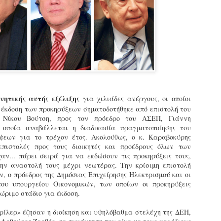
εκπαιδευμένους δημοτικο
ήδη ολοκληρώσει την πρ
είναι έτοιμοι να αναλά
Στο πλαίσιο της προετο
ολοκαίνουργια σκούτερ,
τις περιπολίες και τις 
στελεχών της υπηρεσίας
ρνητικής αυτής εξέλιξης
για χιλιάδες ανέργους, οι οποίοι
 έκδοση των προκηρύξεων σηματοδοτήθηκε από επιστολή του
, Νίκου Βούτση, προς τον πρόεδρο του ΑΣΕΠ, Γιάννη
 οποία αναβάλλεται η διαδικασία πραγματοποίησης του
ψεων για το τρέχον έτος. Ακολούθως, ο κ. Καραβοκύρης
επιστολές προς τους διοικητές και προέδρους όλων των
χαν... πάρει σειρά για να εκδώσουν τις προκηρύξεις τους,
ην αναστολή τους μέχρι νεωτέρας. Την κρίσιμη επιστολή
, ο πρόεδρος της Δημόσιας Επιχείρησης Ηλεκτρισμού και οι
του υπουργείου Οικονομικών, των οποίων οι προκηρύξεις
ώριμο στάδιο για έκδοση.
Απολογισμός των
Δημοτική Αστυνομία
θρίλερ» έζησαν η διοίκηση και υψηλόβαθμα στελέχη της ΔΕΗ,
JUN
JUN
ελέγχων σε ιδιοκτήτες
Θεσσαλονίκης: Ένταση
4
4