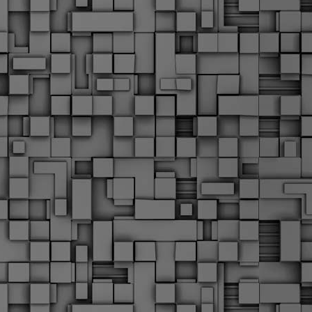
α
δ
α
Τ
ε
Π
ε
δ
F
►
F