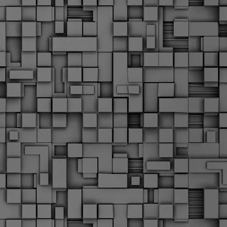
Σ
σ
φ
α
μ
φ
δ
M
Θ
ο
«
δ
ε
M