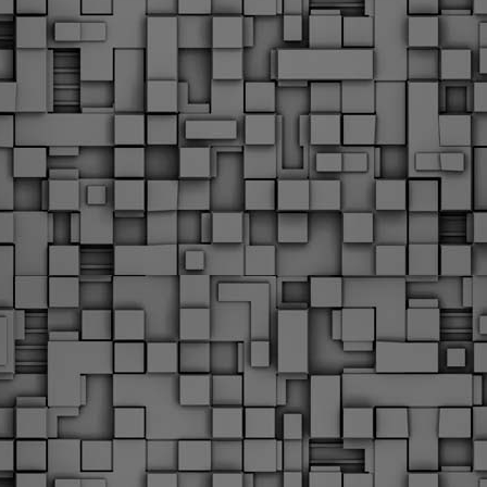
Φωτογραφικό ρεπορτάζ
εγάλες μέρες ζει ο "οργανισμός" της Δημοτικής Αστυνομίας!
α θυμίσουμε ότι κανονικές προσλήψεις στην Δημοτική
στυνομία έχουν να γίνουν από το 2010. Δεκαέξι ολόκληρα
ρόνια! Και βέβαια, ακόμη και με αυτές τις προσλήψεις, δεν
τάνουμε ούτε τα 2/3 των Δημοτικών Αστυνομικών που
πηρετούσαν το 2013 προ της κατάργησης της υπηρεσίας με
πόφαση του σημερινού πρωθυπουργού Κυριάκου Μητσοτάκη. Ας
ναι...
Δημοτική Αστυνομία Θεσσαλονίκης: Διμηνιαίος
AR
απολογισμός ελέγχων τήρησης νομοθεσίας
2
δεσποζόμενων Ζώων συντροφιάς
ον απολογισμό των δράσεων ελέγχου για τα ζώα συντροφιάς
ατά το δίμηνο Ιανουαρίου – Φεβρουαρίου 2026 παρουσιάζει η
ημοτική Αστυνομία Θεσσαλονίκης, με στόχο την προστασία των
ώων και την ομαλή συμβίωση στην πόλη.
ΣτΕ: Οριστική απόρριψη της επαναφοράς του 13ου
EB
και 14ου μισθού για τους δημοσίους υπαλλήλους
18