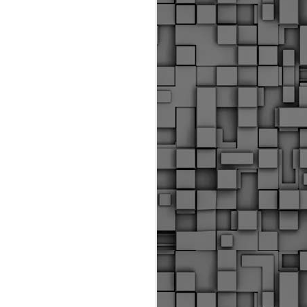
Διοικητικά πρόστιμα
ύψους 11.350€ σε
εργολάβους για
παραβάσεις σε έργα
Ο.Κ.Ω
Η Δημοτική Αστυνομία
Θεσσαλονίκης βεβαίωσε κατά
τις προηγούμενες ημέρες
πρόστιμα για 11 διοικητικές
παραβάσεις που έλαβαν
χώρα κατά τη διάρκεια
εργασιών από εργολαβικά
συνεργεία και οι οποίες
αφορούσαν εκτέλεση
εργασιών χωρίς νόμιμη
σήμανση και στην απόθεση
υλικών – εργαλείων εκτός του
προβλεπόμενου εργοταξίου.