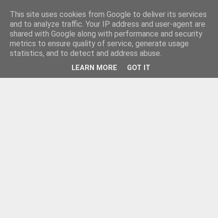
This site uses cookies from Google to deliver its services
and to analyze traffic. Your IP address and user-agent are
shared with Google along with performance and security
metrics to ensure quality of service, generate usage
statistics, and to detect and address abuse.
LEARN MORE
GOT IT