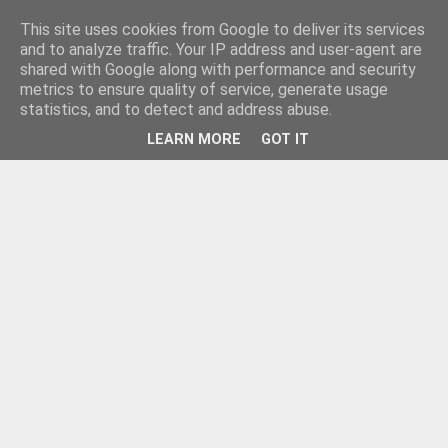
This site uses cookies from Google to deliver its services
and to analyze traffic. Your IP address and user-agent are
shared with Google along with performance and security
metrics to ensure quality of service, generate usage
statistics, and to detect and address abuse.
LEARN MORE
GOT IT