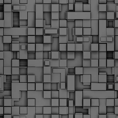
Φωτογραφικό ρεπορτάζ
εγάλες μέρες ζει ο "οργανισμός" της Δημοτικής Αστυνομίας!
α θυμίσουμε ότι κανονικές προσλήψεις στην Δημοτική
στυνομία έχουν να γίνουν από το 2010. Δεκαέξι ολόκληρα
ρόνια! Και βέβαια, ακόμη και με αυτές τις προσλήψεις, δεν
τάνουμε ούτε τα 2/3 των Δημοτικών Αστυνομικών που
πηρετούσαν το 2013 προ της κατάργησης της υπηρεσίας με
πόφαση του σημερινού πρωθυπουργού Κυριάκου Μητσοτάκη. Ας
ναι...
Δημοτική Αστυνομία Θεσσαλονίκης: Διμηνιαίος
AR
απολογισμός ελέγχων τήρησης νομοθεσίας
2
δεσποζόμενων Ζώων συντροφιάς
ον απολογισμό των δράσεων ελέγχου για τα ζώα συντροφιάς
ατά το δίμηνο Ιανουαρίου – Φεβρουαρίου 2026 παρουσιάζει η
ημοτική Αστυνομία Θεσσαλονίκης, με στόχο την προστασία των
ώων και την ομαλή συμβίωση στην πόλη.
ΣτΕ: Οριστική απόρριψη της επαναφοράς του 13ου
EB
και 14ου μισθού για τους δημοσίους υπαλλήλους
18