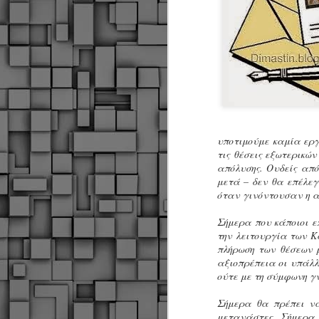
υποτιμούμε καμία ερ
τις θέσεις εξωτερικώ
απόλυσης. Ουδείς από
μετά – δεν θα επέλεγ
όταν γινόντουσαν η α
Σήμερα που κάποιοι ε
την λειτουργία των Κ
πλήρωση των θέσεων 
αξιοπρέπεια οι υπάλλ
ούτε με τη σύμφωνη γ
Σήμερα θα πρέπει να
Δήμος Κοζάνης :
JUN
μετανάστες. Σήμερα 
Αναμνηστικά
7