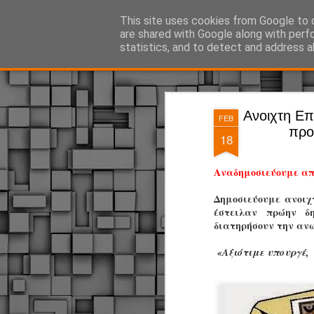
ΔΗΜΟΤΙΚΗ ΑΣΤΥΝΟΜΙΑ, τα νέα!
This site uses cookies from Google to d
are shared with Google along with perf
statistics, and to detect and address a
Magazine
Pages
Ανοιχτη Ε
FEB
προ
18
Αναδημοσιεύουμε α
Δημοσιεύουμε ανοιχ
έστειλαν πρώην δη
διατηρήσουν την ανω
«Αξιότιμε υπουργέ,