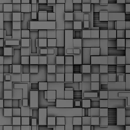
Σ
σ
φ
α
μ
φ
δ
M
Θ
ο
«
δ
ε
M