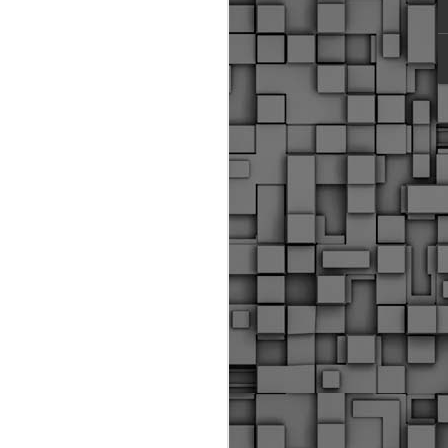
ύς αστυνομικούς, οι οποίοι έχουν
οβλεπόμενη εκπαίδευσή τους και
βουν καθήκοντα.
ιμασίας, ο Δήμος παρέλαβε τρία
 τα οποία θα χρησιμοποιούνται για
καθημερινές μετακινήσεις των
.
Δημοτική Αστυνομία
MAY
Θεσσαλονίκης:
25