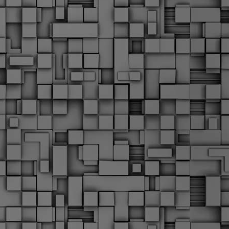
Μ
Ν
Α
χ
φ
υ
α
εί
M
Τ
κ
Δ
ζ
F