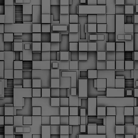
Με την απόφαση αυτή, το ΣτΕ απορρίπτει οριστικά τις
ξιώσεις των δημοσίων υπαλλήλων για επαναφορά των
ώρων, επικυρώνοντας την τρέχουσα κατάσταση παρά τις
ντιδράσεις της ΑΔΕΔΥ
ο ΣτΕ απέρριψε οριστικά την προσφυγή της ΑΔΕΔΥ και ενός
κπαιδευτικού για την επαναφορά των δώρων Χριστουγέννων,
άσχα και θερινής άδειας (13ος και 14ος μισθός) στους
ργαζόμενους του δημόσιου τομέα, κλείνοντας μια μακρά
ιαμάχη δεκαετιών που αφορούσε τις μνημονιακές περικοπές.
Εγγύκλιος ΥΠ.ΕΣ: Προκήρυξη 1Κ/2024 -
EB
Γνωστοποίηση έκδοσης οριστικών αποτελεσμάτων –
4
Παροχή οδηγιών.
 Δείτε/κατεβάστε την πολυαναμενόμενη εγκύκλιο του Υπ.
Με διαρροή 2 μέρες πριν την στάση εργασίας
EB
ενημερώνει το ΣτΕ για την απόρριψη της επαναφοράς
1