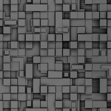
α
δ
α
Τ
ε
Π
ε
δ
F
►
F