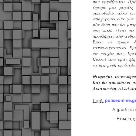
που εργάζονται. Πρέ
α
έχουμε μια μεγάλη 
α
οικειοθελώς αλλά α
α
αποχωρήσει είτε για 
μία θέση που θα μπο
Μ
του, καλό είναι τα
π
προσλήψεις από ανθρώ
ε
Εμείς οι πρώην δ
Κ
καταναγκαστικά. Εμε
A
τα πτυχία μας. Εμεί
Πολλοί από εμάς ήδη
αυτή η φύση της δουλε
Δ
μ
Θεωρούμε αυτονόητο
δ
Και θα αποδώσετε τ
Μ
Δικαιοσύνη. Αλλά Δι
λ
«
policeonline.g
Πηγή:
Σ
Δημοσιεύτ
σ
ε
M
Ετικέτες
μ