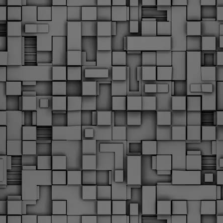
υνεχίζονται οι ορκωμοσίες των νέων Δημοτικών Αστυνομικών
ε δήμους της χώρας. Το Dimastin, αναζητεί σχετικό
ωτογραφικό υλικό στο διαδίκτυο και σας το παρουσιάζει σε
υτή την ανάρτηση. Επίσης, σας καλούμε, αν διαπιστώσετε ότι
ας έχουν "ξεφύγει" ορκωμοσίες, μπορείτε να στέλνετε το
ωτογραφικό τους υλικό στο dimasthes@gmail.gr ώστε να το
ημοσιεύουμε εδώ, άμεσα.
Θεσσαλονίκη: Ορκίστηκαν οι 75 νέοι δημοτικοί
AR
αστυνομικοί – Τι τους ζήτησε ο Αγγελούδης
18
Ενισχύεται το έργο της δημοτικής αστυνομίας στο δήμο
εσσαλονίκης καθώς το πρωί της Τετάρτης 18 Μαρτίου
ρκίστηκαν οι 75 νέοι δημοτικοί αστυνομικοί.
Με αυτούς, σε λίγους μήνες αποκτά ένα ισχυρό σώμα η
ημοτική αστυνομία. Θα είναι πιο κοντά στον πολίτη. Είχα την
υκαιρία να είμαι σήμερα στην ορκωμοσία τους.
Ξεκίνησαν εδώ και μια εβδομάδα οι αφίξεις των
AR
νεοπροσληφθέντων Δημοτικών Αστυνομικών στους
17
δήμους και οι ορκωμοσίες τους - Πλήρες