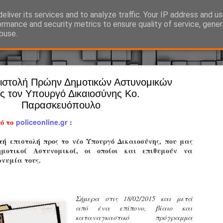
eliver its services and to analyze traffic. Your IP address and u
Ό, τι συμβαίνει γύρω από τη Δημοτική Αστυνομία, την τοπική αυτ
ormance and security metrics to ensure quality of service, gene
buse.
πιστολή Πρώην Δημοτικών Αστυνομικών
Άργος - Δη
JUL
ς τον Υπουργό Δικαιοσύνης Κο.
Με σκούτε
29
Παρασκευόπουλο
προσωπικό
πό το
policeonline.gr
:
αρμοδιότη
τή επιστολή προς το νέο Υπουργό Δικαιοσύνης, που μας
Ξεκινά επίσημα η λειτο
μοτικοί Αστυνομικοί, οι οποίοι και επιθυμούν να
νυμία τους.
Η Δημοτική Αστυνομία σ
καθώς από την 1η Αυγού
επιχειρησιακή λειτουργ
παρουσία του Δήμου στου
Σήμερα στις 18/02/2015 και μετά
χώρους.
από ένα επίπονο, βίαιο και
καταναγκαστικό πρόγραμμα
Η νέα υπηρεσία θα στε