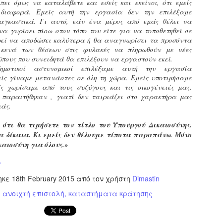
φέρεται να αντέδρασε
πει όμως να καταλάβετε και εσείς και εκείνοι, ότι εμείς
σύμφωνα με τις διατάξεις του
ύξησε κατά 1,36% τις θέσεις στάθμευσης για άτομα με
έντονα στην παρουσία των
διαφορά. Εμείς αυτή την εργασία δεν την επιλέξαμε
Ν. 4830/2021.
ναπηρία. Δεκαεπτά εγκαταλελειμμένα οχήματα
ελεγκτών, με αποτέλεσμα να
ναγκαστικά. Γι αυτό, εάν ένα μέρος από εμάς θέλει να
πομακρύνθηκαν μέσα σε τρεις μήνες από τους δρόμους.
δημιουργηθεί ένταση στο
να γυρίσει πίσω στον τόπο του είτε για να τοποθετηθεί σε
σημείο.
ρεί να αποδώσει καλύτερα ή θα αναγνωρίσει τα προσόντα
ε σταθερά βήματα και προσήλωση στο όραμα για μια πόλη
 κενά των θέσεων στις φυλακές να πληρωθούν με νέες
ιο ανθρώπινη, λειτουργική και δίκαιη, ο Δήμος Σερρών
πους που συνειδητά θα επιλέξουν να εργαστούν εκεί.
πιταχύνει την υλοποίηση του Σχεδίου Βιώσιμης Αστικής
ημοτικοί αστυνομικοί επιλέξαμε αυτή την εργασία
ινητικότητας (ΣΒΑΚ).
ίς γίναμε μετανάστες σε όλη τη χώρα. Εμείς υποτιμήσαμε
Δημοτική Αστυνομία Σερρών : Αυτόφορη διαδικασία
PR
και Διοικητικό πρόστιμο 3.000€ σε πολίτη για
ς χωρίσαμε από τους συζύγους και τις οικογένειές μας.
8
παράνομες κοπές δέντρων στην περιοχή Καλλιθέα
 παραιτήθηκαν , γιατί δεν ταιριάζει στο χαρακτήρα μας
ιάς.
ημοτική Αστυνομία και Τμήμα Πρασίνου του Δήμου Σερρών
ετά από καταγγελία εντόπισαν άνδρα να κόβει παράνομα
 ότι θα τιμήσετε τον τίτλο του Υπουργού Δικαιοσύνης.
έντρα στην Καλλιθέα
α δίκαια. Κι εμείς δεν θέλουμε τίποτα παραπάνω. Μόνο
ε αποφασιστικότητα και άμεσα αντανακλαστικά
καιοσύνη για όλους.»
ειτούργησαν οι υπηρεσίες του Δήμου Σερρών, βάζοντας
φρένο» σε περιστατικό καταστροφής αστικού πρασίνου.
r
υγκεκριμένα, την Τρίτη 7 Απριλίου 2026, μετά από αξιοποίηση
ηκε
18th February 2015
από τον χρήστη
Dimastin
χετικής καταγγελίας, πραγματοποιήθηκε συντονισμένη
Εγκύκλιος ΥΠ.ΕΣ. με θέμα: «Παροχή οδηγιών
πιχείρηση από το Τμήμα Δημοτικής Αστυνομίας σε συνεργασία
AR
:
ανοιχτή επιστολή
καταστήματα κράτησης
αναφορικά με το πρόγραμμα εισαγωγικής
ε το Τμήμα Πρασίνου του Δήμου Σερρών.
29
εκπαίδευσης των διορισθέντος Δημοτικών
Αστυνομικών της προκήρυξης 1K/2024» - Στα