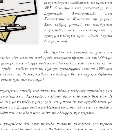
κινητικότητας εκδόθηκαν τα οριστικά
εκπαιδευμένους δημοτικο
ΦΕΚ διορισμού και μετάταξης των
ήδη ολοκληρώσει την πρ
Δημοτικών Αστυνομικών στα
είναι έτοιμοι να αναλά
Καταστήματα Κράτησης της χώρας.
Σαν είδηση μπορεί να ακούγεται
Στο πλαίσιο της προετο
ευχάριστη και αναμενόμενη, η
ολοκαίνουργια σκούτερ,
πραγματικότητα όμως είναι λιγάκι
τις περιπολίες και τις 
διαφορετική.
στελεχών της υπηρεσίας
Θα πρέπει να γνωρίζετε, χωρίς να
γασία, ότι κάποιοι από εμάς αναγκαστήκαμε να επιλέξουμε
ν φρουρών και σωφρονιστικών υπαλλήλων υπό την απειλή της
 εμάς – καθότι κάποιοι έχουμε προσληφθεί από το 1992 και
ε αυτές τις θέσεις καθότι αν θέλαμε θα τις είχαμε δηλώσει
ντίστοιχοι διαγωνισμοί
πιχαίρουν επειδή καλύπτονται θέσεις καίριας σημασίας για
αταστημάτων Κράτησης , κάποιοι όμως από εμάς θρηνούν. Η
με τις μετατάξεις μας, για να μπορούν να εργάζονται με
ηλοι των Σωφρονιστικών Ιδρυμάτων, δεν γίνεται εν πολλοίς
νώμη του συνόλου μας, ούτε με ελαφρά την καρδία.
 γνωρίζετε ότι ένα μεγάλο ποσοστό γίνονται εσωτερικοί
Απολογισμός των
Δημοτική Αστυνομία
JUN
JUN
ένα μεγάλο ποσοστό υποβαθμίζει τα πτυχία του , που σε
ελέγχων σε ιδιοκτήτες
Θεσσαλονίκης: Ένταση
4
4