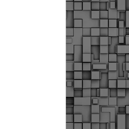
Διοικητικά πρόστιμα
ύψους 11.350€ σε
εργολάβους για
παραβάσεις σε έργα
Ο.Κ.Ω
Η Δημοτική Αστυνομία
Θεσσαλονίκης βεβαίωσε κατά
τις προηγούμενες ημέρες
πρόστιμα για 11 διοικητικές
παραβάσεις που έλαβαν
χώρα κατά τη διάρκεια
εργασιών από εργολαβικά
συνεργεία και οι οποίες
αφορούσαν εκτέλεση
εργασιών χωρίς νόμιμη
σήμανση και στην απόθεση
υλικών – εργαλείων εκτός του
προβλεπόμενου εργοταξίου.