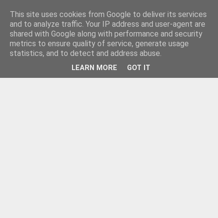
This site uses cookies from Google to deliver its services
and to analyze traffic. Your IP address and user-agent are
shared with Google along with performance and security
metrics to ensure quality of service, generate usage
statistics, and to detect and address abuse.
LEARN MORE
GOT IT