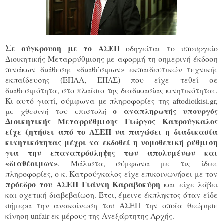
Σ
ε σύγκρουση με το ΑΣΕΠ
οδηγείται το υπουργείο
Διοικητικής Μεταρρύθμισης με αφορμή τη σημερινή έκδοση
πινάκων διάθεσης «διαθέσιμων» εκπαιδευτικών τεχνικής
εκπαίδευσης (ΕΠΑΛ, ΕΠΑΣ) που είχε τεθεί σε
διαθεσιμότητα, στο πλαίσιο της διαδικασίας κινητικότητας.
Κι αυτό γιατί, σύμφωνα με πληροφορίες της aftodioikisi.gr,
ο αναπληρωτής υπουργός
με χθεσινή του επιστολή
Διοικητικής Μεταρρύθμισης Γιώργος Κατρούγκαλος
είχε ζητήσει από το ΑΣΕΠ να παγώσει η διαδικασία
κινητικότητας μέχρι να εκδοθεί η νομοθετική ρύθμιση
για την επαναπρόσληψης των απολυμένων και
«διαθέσιμων»
. Μάλιστα, σύμφωνα με τις ίδιες
πληροφορίες, ο κ. Κατρούγκαλος είχε επικοινωνήσει με τον
πρόεδρο του ΑΣΕΠ Γιάννη Καραβοκύρη
και είχε λάβει
και σχετική διαβεβαίωση. Έτσι, έμεινε έκπληκτος όταν είδε
σήμερα την ανακοίνωση του ΑΣΕΠ την οποία θεώρησε
κίνηση unfair εκ μέρους της Ανεξάρτητης Αρχής.