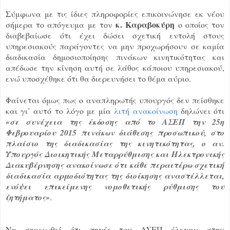
Σύμφωνα με τις ίδιες πληροφορίες επικοινώνησε εκ νέου
κ. Καραβοκύρη
σήμερα το απόγευμα με τον
ο οποίος τον
διαβεβαίωσε ότι έχει δώσει σχετική εντολή στους
υπηρεσιακούς παράγοντες να μην προχωρήσουν σε καμία
διαδικασία δημοσιοποίησης πινάκων κινητικότητας και
απέδωσε την κίνηση αυτή σε λάθος κάποιου υπηρεσιακού,
ενώ υποσχέθηκε ότι θα διερευνήσει το θέμα αύριο.
Φαίνεται όμως πως ο αναπληρωτής υπουργός δεν πείσθηκε
και γι’ αυτό το λόγο με μία
λιτή ανακοίνωση
δηλώνει ότι
«σε συνέχεια της έκδοσης από το ΑΣΕΠ την 25η
Φεβρουαρίου 2015 πινάκων διάθεσης προσωπικού, στο
πλαίσιο της διαδικασίας της κινητικότητας, ο αν.
Υπουργός Διοικητικής Μεταρρύθμισης και Ηλεκτρονικής
Διακυβέρνησης ανακοίνωσε ότι κάθε περαιτέρω σχετική
διαδικασία αρμοδιότητας της διοίκησης αναστέλλεται,
ενόψει επικείμενης νομοθετικής ρύθμισης του
ζητήματος»
.
Να σημειωθεί ότι πηγές του ΑΣΕΠ έλεγαν στην