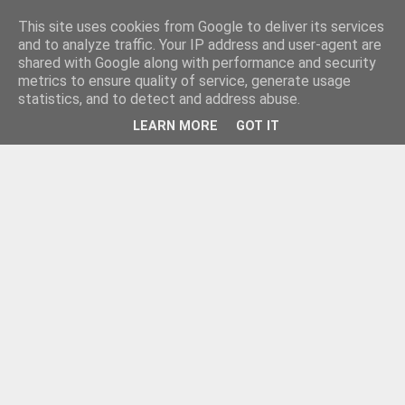
This site uses cookies from Google to deliver its services
and to analyze traffic. Your IP address and user-agent are
shared with Google along with performance and security
metrics to ensure quality of service, generate usage
statistics, and to detect and address abuse.
LEARN MORE
GOT IT